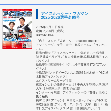
アイスホッケー・マガジン
2025-2026選手名鑑号
2025年 9月11日発売
定価
2,200円（税込）
BBM0681632
「過去」よりも「未来」を。Breaking Tradition.
アジアリーグ、女子、大学、高校チームの「今」がこ
こに。
日光の街を「アイスホッケー」で染める。小池詩織
[道路建設ベリグリン] & 古橋真来 [H.C.栃木日光アイス
バックス]
輪島夢叶 [道路建設ベリグリン] 伊藤麻琴 [TOYOTA シ
グナス]
中島彰吾 [レッドイーグルス北海道] & 鈴木健斗 [H.C.栃
木日光アイスバックス]
エクストリームリーグ名鑑
東京インカレの優勝チームは? 中央大学/明治大学/東洋
大学 ほか関東大学・関西学生1部
インターハイ展望 アイスホッケーの「首都」日光に
集う精鋭
榛澤 力 [HLアニャン] 中島照人 [レッドイーグルス北
海道] 佐藤 優 [ディナモ・アルタイ] 大塚一佐 [H.C. 栃
木日光アイスバックス] & 冨田 開 [横浜グリッツ]