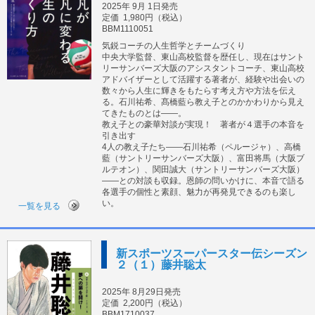
2025年 9月 1日発売
定価
1,980円（税込）
BBM1110051
気鋭コーチの人生哲学とチームづくり
中央大学監督、東山高校監督を歴任し、現在はサント
リーサンバーズ大阪のアシスタントコーチ、東山高校
アドバイザーとして活躍する著者が、経験や出会いの
数々から人生に輝きをもたらす考え方や方法を伝え
る。石川祐希、髙橋藍ら教え子とのかかわりから見え
てきたものとは――。
教え子との豪華対談が実現！ 著者が４選手の本音を
引き出す
4人の教え子たち――石川祐希（ペルージャ）、高橋
藍（サントリーサンバーズ大阪）、富田将馬（大阪ブ
ルテオン）、関田誠大（サントリーサンバーズ大阪）
――との対談も収録。恩師の問いかけに、本音で語る
各選手の個性と素顔、魅力が再発見できるのも楽し
い。
一覧を見る
新スポーツスーパースター伝シーズン
２（１）藤井聡太
2025年 8月29日発売
定価
2,200円（税込）
BBM1710037