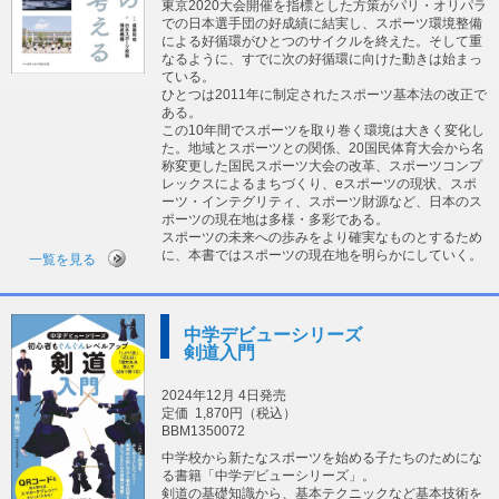
東京2020大会開催を指標とした方策がパリ・オリパラ
での日本選手団の好成績に結実し、スポーツ環境整備
による好循環がひとつのサイクルを終えた。そして重
なるように、すでに次の好循環に向けた動きは始まっ
ている。
ひとつは2011年に制定されたスポーツ基本法の改正で
ある。
この10年間でスポーツを取り巻く環境は大きく変化し
た。地域とスポーツとの関係、20国民体育大会から名
称変更した国民スポーツ大会の改革、スポーツコンプ
レックスによるまちづくり、eスポーツの現状、スポ
ーツ・インテグリティ、スポーツ財源など、日本のス
ポーツの現在地は多様・多彩である。
スポーツの未来への歩みをより確実なものとするため
に、本書ではスポーツの現在地を明らかにしていく。
一覧を見る
中学デビューシリーズ
剣道入門
2024年12月 4日発売
定価
1,870円（税込）
BBM1350072
中学校から新たなスポーツを始める子たちのためにな
る書籍「中学デビューシリーズ」。
剣道の基礎知識から、基本テクニックなど基本技術を