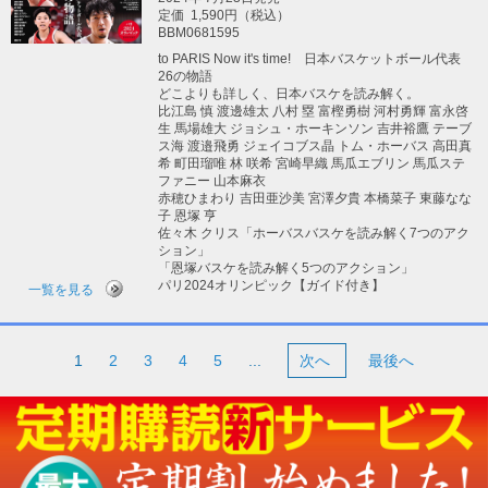
定価
1,590円（税込）
BBM0681595
to PARIS Now it's time! 日本バスケットボール代表
26の物語
どこよりも詳しく、日本バスケを読み解く。
比江島 慎 渡邊雄太 八村 塁 富樫勇樹 河村勇輝 富永啓
生 馬場雄大 ジョシュ・ホーキンソン 吉井裕鷹 テーブ
ス海 渡邉飛勇 ジェイコブス晶 トム・ホーバス 高田真
希 町田瑠唯 林 咲希 宮崎早織 馬瓜エブリン 馬瓜ステ
ファニー 山本麻衣
赤穂ひまわり 吉田亜沙美 宮澤夕貴 本橋菜子 東藤なな
子 恩塚 亨
佐々木 クリス「ホーバスバスケを読み解く7つのアク
ション」
「恩塚バスケを読み解く5つのアクション」
パリ2024オリンピック【ガイド付き】
一覧を見る
1
2
3
4
5
...
次へ
最後へ