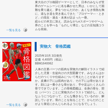
東大出のプロ格闘ゲーマーとして、日本のみならず世
界のゲームシーンに名を轟かせた男は、いかにして困
難を乗り越え、夢をつかんだのか。あくなき情熱を胸
に、道なき道を突き進んできた「プロゲーマ―・とき
ど」の現在・過去・未来が詰まった一冊。
総ルビの本文に加え、読みながらeスポーツやゲーム
界のことを学べる「ものしり博士」などの豆知識コラ
ムも収録。
一覧を見る
実物大 骨格図鑑
2025年10月 3日発売
定価
4,400円（税込）
BBM1640062
人体の主要パーツの筋肉を実物大の解剖イラストで紹
介した児童・生徒向けの大型図書です。みなさんはか
らだのつくりや仕組みについて考えたことがあります
か。皮膚の下には筋肉があり、その下には骨がありま
す。顔には一番小さな骨があり、手や足はたくさんの
骨でできています。この骨格図鑑は、全身の骨を、部
位（パーツ）ごとに実物大のイラストで紹介し、どん
なふうにつながって、どんな働きをしているのか、解
説しています。骨のことを知ることで、からだのこと
がより身近にかんじられるようになるでしょう。
一覧を見る