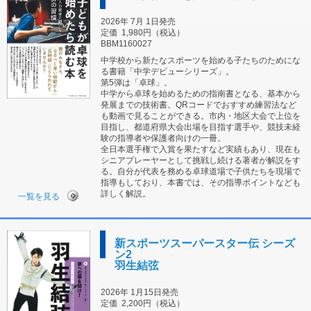
2026年 7月 1日発売
定価
1,980円（税込）
BBM1160027
中学校から新たなスポーツを始める子たちのためにな
る書籍「中学デビューシリーズ」。
第5弾は「卓球」。
中学から卓球を始めるための指南書となる、基本から
発展までの技術書。QRコードでおすすめ練習法など
も動画で見ることができる。市内・地区大会で上位を
目指し、都道府県大会出場を目指す選手や、競技未経
験の指導者や保護者向けの一冊。
全日本選手権で入賞を果たすなど実績もあり、現在も
シニアプレーヤーとして挑戦し続ける著者が解説をす
る。自分が代表を務める卓球道場で子供たちを現場で
指導もしており、本書では、その指導ポイントなども
詳しく解説。
一覧を見る
新スポーツスーパースター伝 シーズ
ン2
羽生結弦
2026年 1月15日発売
定価
2,200円（税込）