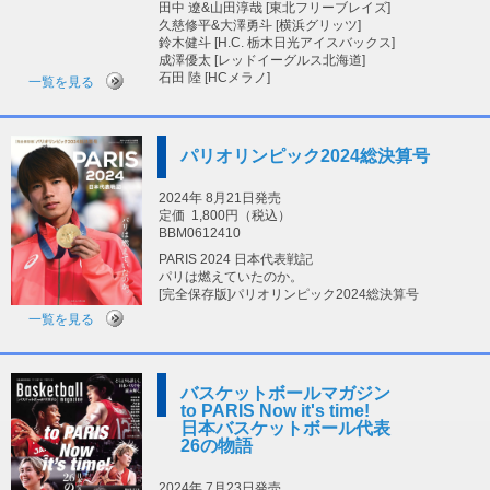
田中 遼&山田淳哉 [東北フリーブレイズ]
久慈修平&大澤勇斗 [横浜グリッツ]
鈴木健斗 [H.C. 栃木日光アイスバックス]
成澤優太 [レッドイーグルス北海道]
石田 陸 [HCメラノ]
一覧を見る
パリオリンピック2024総決算号
2024年 8月21日発売
定価
1,800円（税込）
BBM0612410
PARIS 2024 日本代表戦記
パリは燃えていたのか。
[完全保存版]パリオリンピック2024総決算号
一覧を見る
バスケットボールマガジン
to PARIS Now it's time!
日本バスケットボール代表
26の物語
2024年 7月23日発売