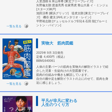
人里茂樹 & 米山幸希 [東北フリーブレイズ]
矢野倫太朗 渡邉亮秀 在家秀虎 青山大基 イ・ミンジェ
[スターズ神戸]
池田涼希 [横浜グリッツ] 堤虎太朗 [東北フリーブレイ
ズ] 磯谷 建汰 [AHLオンタリオ・レイン]
平野裕志朗 [デュッセルドルフEG] & 石田 陸[ブルーミ
ントン・パイソン]
一覧を見る
実物大 筋肉図鑑
2025年 9月 3日発売
定価
4,400円（税込）
BBM1640061
人体の主要パーツの筋肉を実物大の解剖イラストで紹
介した児童・生徒向けの大型図書です。
筋肉の仕組みや働きも解説しています。
自分の腕や足を解剖イラストの上にのせて、筋肉を身
近に感じましょう。
一覧を見る
平凡が非凡に変わる
人生のつくり方