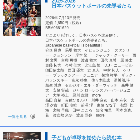
2025-2026
日本バスケットボールの先導者たち
2026年 7月13日発売
定価
1,850円（税込）
BBM0681629
どこよりも詳しく、日本バスケを読み解く。
日本バスケットボールの先導者たち。
Japanese basketball is beautiful！
狩俣 昌也 馬場 雄大 イヒョンジュン スタンリ
ー・ジョンソン 岸本 隆一 ジャック・クーリー 西
村 文男 富樫 勇樹 渡邊 雄太 田代 直希 原 修太
齋藤 拓実 今村 佳太 比江島 慎 D.J・ニュービル
須田侑太郎 西田 優大 辻 直人 中村 拓人 ケリ
ー・ブラックシアー・ジュニア 菊地 祥平 ザック・
バランスキー 富永 啓生 佐々木隆成 湧川 颯斗
船生 誠也 セルジオ・エル・ダーウィッチ 森井 健
太 安藤 誓哉 ジャン ローレンス ハーバージュニ
ア 大塚 裕土 黒川 虎徹 more
高田 真希 赤穂ひまわり 川井 麻衣 山本 麻衣 宮
澤 夕貴 町田 瑠唯 前澤 澪 東藤 なな子 都野 七
海 宮崎 早織 田中 こころ 知名 祐里 岡本 彩也
花 渡嘉敷 来夢 渡邉 亜弥 more
一覧を見る
子どもが卓球を始めたら読む本