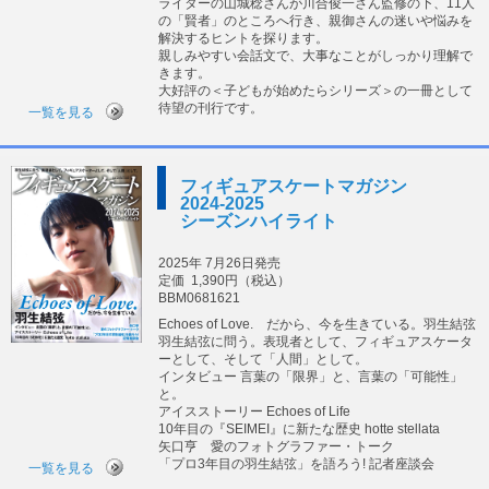
ライターの山城稔さんが川合俊一さん監修の下、11人
の「賢者」のところへ行き、親御さんの迷いや悩みを
解決するヒントを探ります。
親しみやすい会話文で、大事なことがしっかり理解で
きます。
大好評の＜子どもが始めたらシリーズ＞の一冊として
待望の刊行です。
一覧を見る
フィギュアスケートマガジン
2024-2025
シーズンハイライト
2025年 7月26日発売
定価
1,390円（税込）
BBM0681621
Echoes of Love. だから、今を生きている。羽生結弦
羽生結弦に問う。表現者として、フィギュアスケータ
ーとして、そして「人間」として。
インタビュー 言葉の「限界」と、言葉の「可能性」
と。
アイスストーリー Echoes of Life
10年目の『SEIMEI』に新たな歴史 hotte stellata
矢口亨 愛のフォトグラファー・トーク
「プロ3年目の羽生結弦」を語ろう! 記者座談会
一覧を見る