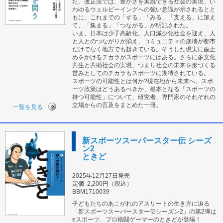
た。改正法では、豊かさを実感できる社会の実現、い
わゆるウェルビーイングへの強い意識が示されるとと
もに、これまでの「する」「みる」「支える」に加え
て、「集まる」「つながる」が明記された。
いま、日本は少子高齢化、人口減少化社会を迎え、人
と人とのつながりが消え、コミュニティの崩壊が都市
だけでなく地方でも起きている。そうした現実に歯止
めをかけるチカラがスポーツにはある。さらに多文化
共生と共助社会の実現、つまり社会の未来を形づくる
営みとしてのチカラもスポーツに期待されている。
スポーツの可能性とは何か?現在地から未来へ、スポ
ーツ政策はどうあるべきか、根本となる「スポーツの
持つ可能性」について、研究者、専門家のそれぞれの
立場からの言及をまとめた一冊。
一覧を見る
新スポーツスーパースター伝 シーズ
ン2
ときど
2025年12月27日発売
定価
2,200円（税込）
BBM1710039
子どもたちのあこがれのアスリートの生き方に迫る
「新スポーツスーパースター伝シーズン2」の第2弾は
eスポーツ、プロ格闘ゲーマーのときどが登場！