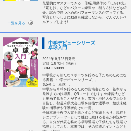
段階的にマスターできる一冊!応用動作の「しかけ技」
「応じ技」などのパターン練習や、稽古方法なども紹
介。試合で勝つためのパフォーマンスがアップする。
写真といっしょに動画も確認しながら、ぐんぐんレベ
ルアップしよう!
一覧を見る
中学デビューシリーズ
卓球入門
2024年 9月28日発売
定価
1,870円（税込）
BBM1160099
中学校から新たなスポーツを始める子たちのためにな
る書籍「中学デビューシリーズ」。
第5弾は「卓球」。
中学から卓球を始めるための指南書となる、基本から
発展までの技術書。QRコードでおすすめ練習法など
も動画で見ることができる。市内・地区大会で上位を
目指し、都道府県大会出場を目指す選手や、競技未経
験の指導者や保護者向けの一冊。
全日本選手権で入賞を果たすなど実績もあり、現在も
シニアプレーヤーとして挑戦し続ける著者が解説をす
る。自分が代表を務める卓球道場で子供たちを現場で
指導もしており、本書では、その指導ポイントなども