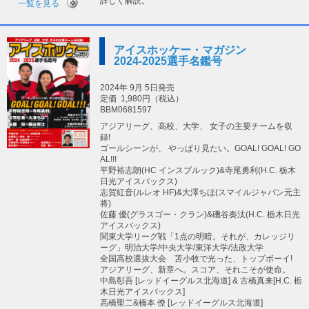
詳しく解説。
一覧を見る
アイスホッケー・マガジン
2024-2025選手名鑑号
2024年 9月 5日発売
定価
1,980円（税込）
BBM0681597
アジアリーグ、高校、大学、 女子の主要チームを収
録!
ゴールシーンが、 やっぱり見たい。GOAL! GOAL! GO
AL!!!
平野裕志朗(HC インスブルック)&寺尾勇利(H.C. 栃木
日光アイスバックス)
志賀紅音(ルレオ HF)&大澤ちほ(スマイルジャパン元主
将)
佐藤 優(グラスゴー・クラン)&磯谷奏汰(H.C. 栃木日光
アイスバックス)
関東大学リーグ戦「1点の明暗。それが、カレッジリ
ーグ」明治大学/中央大学/東洋大学/法政大学
全国高校選抜大会 苫小牧で光った、トップボーイ!
アジアリーグ、新章へ。スコア、それこそが使命。
中島彰吾 [レッドイーグルス北海道] & 古橋真来[H.C. 栃
木日光アイスバックス]
高橋聖二&橋本 僚 [レッドイーグルス北海道]