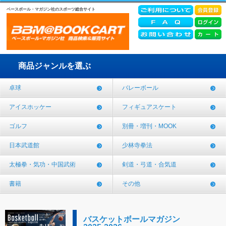
ベースボール・マガジン社のスポーツ総合サイト
商品ジャンルを選ぶ
卓球
バレーボール
アイスホッケー
フィギュアスケート
ゴルフ
別冊・増刊・MOOK
日本武道館
少林寺拳法
太極拳・気功・中国武術
剣道・弓道・合気道
書籍
その他
バスケットボールマガジン