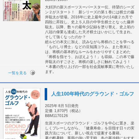
大好評の新スポーツスーパースター伝、待望のシーズ
ン２がスタート！ 新シリーズの第１巻には棋士の藤
井聡太が登場。2016年に史上最年少の14歳２カ月で
四段に昇段し、史上５人目の中学生棋士となった藤井
聡太。以降、数々の最年少記録を塗り替え、史上初の
八冠の偉業も達成した天才棋士はいかにして生まれ、
そして強くなったのか？
総ルビの本文に加え、読みながら将棋のことを学べる
「ものしり博士」などの豆知識コラム、また巻末に
は、将棋の基本的なルールをわかりやすくまとめた
「将棋を指そう、おぼえよう！」も収録。この本で藤
井聡太のすごさと、将棋の楽しさに触れてみよう！
＊本書の売り上げの一部を社会貢献事業に寄付いたし
ます。
一覧を見る
人生100年時代のグラウンド・ゴルフ
2025年 8月 5日発売
定価
1,870円（税込）
BBM1170126
生涯スポーツのグラウンド・ゴルフを中心に置き、楽
しくプレーしながら、「健康寿命」を目指す日々の実
践方法について、新しい視点で提案する書籍。
夏の酷暑時、風雨の強い荒天時、冬の寒冷時におすす