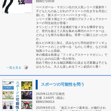
BBM1710036
ベースボール・マガジン社の大人気シリーズ最新作！
子どもたちのあこがれのアスリートの生き方を丹念に
描いた「新スポーツスーパースター伝」。
シリーズ第３弾はファン待望のプロフィギュアスケー
ターの羽生結弦が登場！
オリンピックで２大会連続で金メダルを獲得するな
ど、世代を超えて人気を集める稀代のスケーターは、
どのような努力を積み重ね、世界一に駆け上がったの
か。
総ルビの本文に加え、読みながら羽生結弦やフィギュ
アスケートのことが学べる「ものしり博士」などの豆
知識コラムも収録。
本の構成＆執筆は『フィギュアスケートマガジン』で
おなじみの山口真一氏が担当。
初めて明かされる秘話満載の心温まる児童書は子ども
はもちろん、大人も楽しめるファン必読の１冊！
一覧を見る
スポーツの可能性を問う
2025年12月27日発売
定価
2,640円（税込）
BBM1590014
2025年9月1日、「改正スポーツ基本法」が施行され