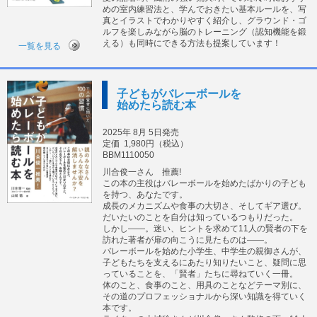
めの室内練習法と、学んでおきたい基本ルールを、写
真とイラストでわかりやすく紹介し、グラウンド・ゴ
ルフを楽しみながら脳のトレーニング（認知機能を鍛
える）も同時にできる方法も提案しています！
一覧を見る
子どもがバレーボールを
始めたら読む本
2025年 8月 5日発売
定価
1,980円（税込）
BBM1110050
川合俊一さん 推薦!
この本の主役はバレーボールを始めたばかりの子ども
を持つ、あなたです。
成長のメカニズムや食事の大切さ、そしてギア選び。
だいたいのことを自分は知っているつもりだった。
しかし――。迷い、ヒントを求めて11人の賢者の下を
訪れた著者が扉の向こうに見たものは――。
バレーボールを始めた小学生、中学生の親御さんが、
子どもたちを支えるにあたり知りたいこと、疑問に思
っていることを、「賢者」たちに尋ねていく一冊。
体のこと、食事のこと、用具のことなどテーマ別に、
その道のプロフェッショナルから深い知識を得ていく
本です。