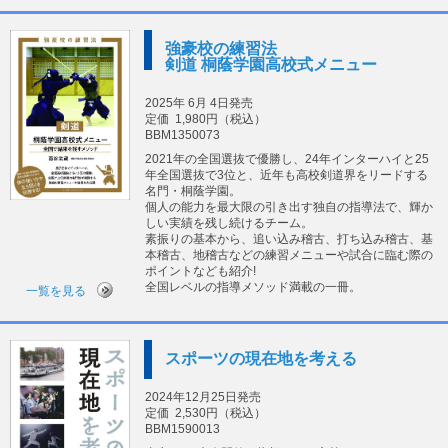
強豪校の練習法
剣道 桐蔭学園高校式メニュー
2025年 6月 4日発売
定価
1,980円（税込）
BBM1350073
2021年の全国選抜で優勝し、24年インターハイと25
年全国選抜で3位と、近年も高校剣道界をリードする
名門・桐蔭学園。
個人の能力を最大限の引き出す独自の指導法で、輝か
しい実績を残し続けるチーム。
素振りの基本から、追い込み稽古、打ち込み稽古、基
本稽古、地稽古などの練習メニューや試合に臨む際の
ポイントなども紹介!
全国レベルの指導メソッド満載の一冊。
一覧を見る
スポーツの現在地を考える
2024年12月25日発売
定価
2,530円（税込）
BBM1590013