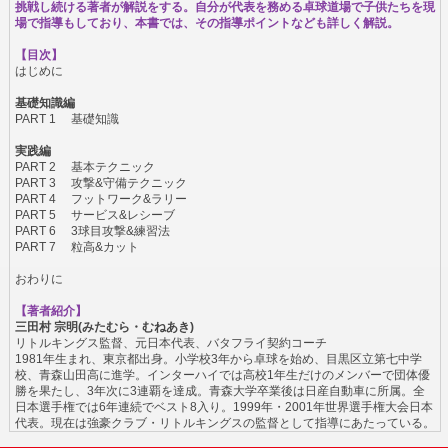
挑戦し続ける著者が解説をする。自分が代表を務める卓球道場で子供たちを現
場で指導もしており、本書では、その指導ポイントなども詳しく解説。
【目次】
はじめに
基礎知識編
PART 1 基礎知識
実践編
PART 2 基本テクニック
PART 3 攻撃&守備テクニック
PART 4 フットワーク&ラリー
PART 5 サービス&レシーブ
PART 6 3球目攻撃&練習法
PART 7 粒高&カット
おわりに
【著者紹介】
三田村 宗明(みたむら・むねあき)
リトルキングス監督、元日本代表、バタフライ契約コーチ
1981年生まれ、東京都出身。小学校3年から卓球を始め、目黒区立第七中学
校、青森山田高に進学。インターハイでは高校1年生だけのメンバーで団体優
勝を果たし、3年次に3連覇を達成。青森大学卒業後は日産自動車に所属。全
日本選手権では6年連続でベスト8入り。1999年・2001年世界選手権大会日本
代表。現在は強豪クラブ・リトルキングスの監督として指導にあたっている。