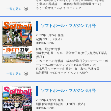
意味のある投げ込みをしよう!捕手の基本動作を学ぼ
う!基本の配球論 山﨑泰稔(豊田自動織機コーチ)
もう一度考えてみよう!コーチング
一覧を見る
ソフトボール・マガジン 7月号
2022年 5月24日発売
定価
990円（税込）
BBM0602207
特集 飛ばす!打撃
強豪校の打撃ドリル 佐賀女子高(女子)/鹿児島工業高
(男子)
JDリーガーの打撃論 坂本結愛(日立)/ステーシー・ポ
ーター(SGホールディングス)/塚本 蛍(ホンダ)
日本男子リーガーの打撃術 鳥山和也(平林金属)
熱戦展開中のJDリーグ!イベントも紹介
一覧を見る
ソフトボール・マガジン 6月号
2022年 4月22日発売
別冊付録共特別定価
1,120円（税込）
BBM0602206