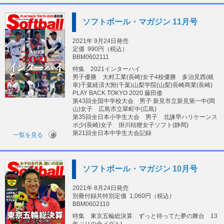
ソフトボール・マガジン 11月号
2021年 9月24日発売
定価
990円（税込）
BBM0602111
特集 2021インターハイ
男子優勝 大村工業(長崎)女子4校優勝 多治見西(岐
阜)千葉経済大附(千葉)山梨学院(山梨)長崎商業(長崎)
PLAY BACK TOKYO 2020 藤田倭
第43回全国中学校大会 男子 新見市立新見第一中(岡
山)女子 広島市立翠町中(広島)
第35回全日本小学生大会 男子 北諫早ハリケーンス
ポ少(長崎)女子 掛川桔梗女子ソフト(静岡)
第21回全日本中学生大会記録
一覧を見る
ソフトボール・マガジン 10月号
2021年 8月24日発売
別冊付録共特別定価
1,060円（税込）
BBM0602110
特集 東京五輪総決算 ずっと待ってた夢の舞台 13