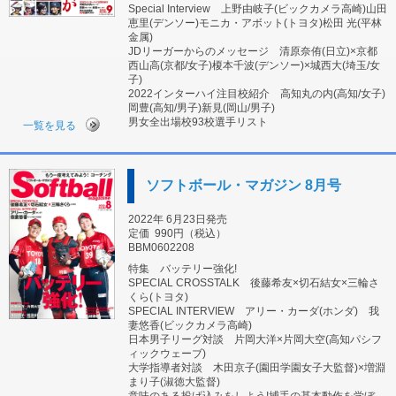
Special Interview 上野由岐子(ビックカメラ高崎)山田
恵里(デンソー)モニカ・アボット(トヨタ)松田 光(平林
金属)
JDリーガーからのメッセージ 清原奈侑(日立)×京都
西山高(京都/女子)榎本千波(デンソー)×城西大(埼玉/女
子)
2022インターハイ注目校紹介 高知丸の内(高知/女子)
岡豊(高知/男子)新見(岡山/男子)
男女全出場校93校選手リスト
一覧を見る
ソフトボール・マガジン 8月号
2022年 6月23日発売
定価
990円（税込）
BBM0602208
特集 バッテリー強化!
SPECIAL CROSSTALK 後藤希友×切石結女×三輪さ
くら(トヨタ)
SPECIAL INTERVIEW アリー・カーダ(ホンダ) 我
妻悠香(ビックカメラ高崎)
日本男子リーグ対談 片岡大洋×片岡大空(高知パシフ
ィックウェーブ)
大学指導者対談 木田京子(園田学園女子大監督)×増淵
まり子(淑徳大監督)