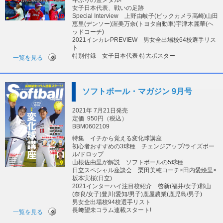
年ぶりの金メダル!
女子日本代表、戦いの足跡
Special Interview 上野由岐子(ビックカメラ高崎)山田
恵里(デンソー)渥美万奈(トヨタ自動車)宇津木麗華(ヘ
ッドコーチ)
2021インカレPREVIEW 男女全出場校64校選手リス
ト
特別付録 女子日本代表 特大ポスター
一覧を見る
ソフトボール・マガジン 9月号
2021年 7月21日発売
定価
950円（税込）
BBM0602109
特集 イチから覚える変化球講座
初心者おすすめの3球種 チェンジアップ/ライズボー
ル/ドロップ
山根佐由里が解説 ソフトボールの5球種
日立スペシャル座談会 栗田美穂コーチ×田内愛絵里×
坂本実桜(日立)
2021インターハイ注目校紹介 啓新(福井/女子)郡山
(奈良/女子)豊川(愛知/男子)鹿屋農業(鹿児島/男子)
男女全出場校94校選手リスト
長﨑望未コラム連載スタート!
一覧を見る