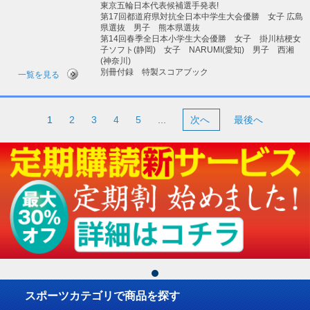
東京五輪日本代表候補選手発表!
第17回都道府県対抗全日本中学生大会優勝 女子 広島
県選抜 男子 熊本県選抜
第14回春季全日本小学生大会優勝 女子 掛川桔梗女
子ソフト(静岡) 女子 NARUMI(愛知) 男子 西湘
(神奈川)
別冊付録 特製スコアブック
一覧を見る
1
2
3
4
5
...
次へ
最後へ
スポーツカテゴリで商品を探す