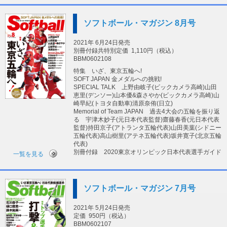
ソフトボール・マガジン 8月号
2021年 6月24日発売
別冊付録共特別定価
1,110円（税込）
BBM0602108
特集 いざ、東京五輪へ!
SOFT JAPAN 金メダルへの挑戦!
SPECIAL TALK 上野由岐子(ビックカメラ高崎)山田
恵里(デンソー)山本優&森さやか(ビックカメラ高崎)山
崎早紀(トヨタ自動車)清原奈侑(日立)
Memorial of Team JAPAN 過去4大会の五輪を振り返
る 宇津木妙子(元日本代表監督)齋藤春香(元日本代表
監督)持田京子(アトランタ五輪代表)山田美葉(シドニー
五輪代表)高山樹里(アテネ五輪代表)坂井寛子(北京五輪
代表)
別冊付録 2020東京オリンピック日本代表選手ガイド
一覧を見る
ソフトボール・マガジン 7月号
2021年 5月24日発売
定価
950円（税込）
BBM0602107