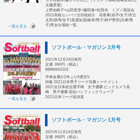
ヨタ自動車)森さやか(元ビックカメラ高崎)尾﨑望良(元
太陽誘電)
上野由岐子×山田恵里×藤田倭×松田光 ミズノ座談会
2022高校センバツ注目校紹介 花巻東(岩手/女子)市立
太田(群馬/女子)美濃加茂(岐阜/男子)神戸野田(兵庫/男
子)男女出場校一覧
一覧を見る
ソフトボール・マガジン 2月号
2021年12月24日発売
定価
990円（税込）
BBM0602202
平林金属が2年ぶり6度目V
特集 2021日本男子リーグ決勝トーナメント
2021全日本総合選手権 女子優勝:ビックカメラ高
崎 男子優勝:高知パシフィックウェーブ
2021日本リーグ総決算
一覧を見る
ソフトボール・マガジン 1月号
2021年11月24日発売
定価
990円（税込）