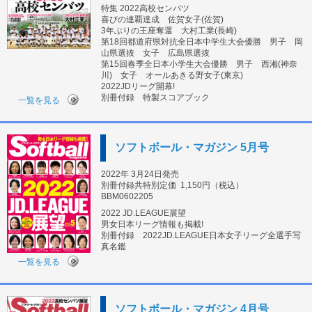
特集 2022高校センバツ
喜びの連覇達成 佐賀女子(佐賀)
3年ぶりの王座奪還 大村工業(長崎)
第18回都道府県対抗全日本中学生大会優勝 男子 岡
山県選抜 女子 広島県選抜
第15回春季全日本小学生大会優勝 男子 西湘(神奈
川) 女子 オールあきる野女子(東京)
2022JDリーグ開幕!
別冊付録 特製スコアブック
一覧を見る
ソフトボール・マガジン 5月号
2022年 3月24日発売
別冊付録共特別定価
1,150円（税込）
BBM0602205
2022 JD.LEAGUE展望
男女日本リーグ情報も掲載!
別冊付録 2022JD.LEAGUE日本女子リーグ全選手写
真名鑑
一覧を見る
ソフトボール・マガジン 4月号