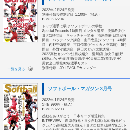
2022年 2月24日発売
別冊付録共特別定価
1,100円（税込）
BBM0602204
トップ選手に学ぶ ソフトボールの学校
Special Presents 1時間目 メンタル講座 後藤希友(ト
ヨタ)2時間目 キャッチャー講座 清原奈侑(日立)3時
間目 バッティング講座 山田恵里(デンソー) 4時間
目 内野守備講座 市口侑果(ビックカメラ高崎) 5時
間目 外野守備講座 原田のどか(太陽誘電)
2022高校センバツ注目校紹介 滑川(富山/女子)熊野
(和歌山/女子)多度津(香川/男子)天草工業(熊本/男子)
男女全出場校92校選手リスト
別冊付録 JD.LEAGUEカレンダー
一覧を見る
ソフトボール・マガジン 3月号
2022年 1月24日発売
定価
990円（税込）
BBM0602203
感動をありがとう 日本リーグ引退特集
INTERVIEW 峰 幸代(元トヨタ自動車)山本 優(元ビッ
クカメラ高崎)渥美万奈(元トヨタ自動車)山崎早紀(元ト