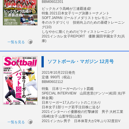
BBM0602201
ビックカメラ高崎が三連覇達成!
特集 2021日本女子リーグ決勝トーナメント
SOFT JAPAN ゴールドメダリストセレモニー
冬のカラダづくり 技術向上のための基礎トレーニン
グ(10)
しなやかに動くためのピラティストレーニング
2021インカレ女子REPORT 優勝:園田学園女子大(兵
庫)
一覧を見る
ソフトボール・マガジン 12月号
2021年10月22日発売
定価
990円（税込）
BBM0602112
特集 日本リーガーのバット図鑑
SPECIAL INTERVIEW 山田恵里(デンソー)松田 光(平
林金属)
日本リーガー17人のバットのこだわり
日本女子1部リーグ若手注目株に迫る!
2021インターハイ優勝校の打撃練習 男子:大村工業
(長崎)女子:山梨学院(山梨)
2021インカレ男子 日本体育大が2年ぶり32度目V
一覧を見る