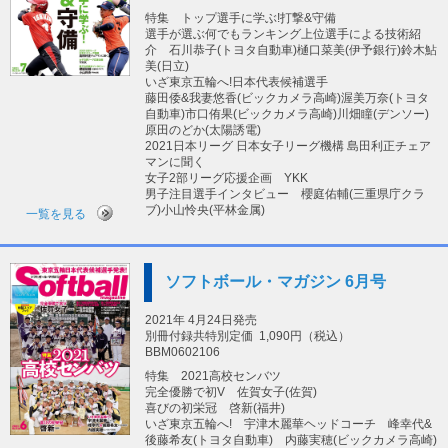
特集 トップ選手に学ぶ!打撃&守備
選手が選ぶ何でもランキング上位選手による技術紹
介 石川恭子(トヨタ自動車)樋口菜美(伊予銀行)鈴木鮎
美(日立)
いざ東京五輪へ!日本代表候補選手
藤田倭&我妻悠香(ビックカメラ高崎)渥美万奈(トヨタ
自動車)市口侑果(ビックカメラ高崎)川畑瞳(デンソー)
原田のどか(太陽誘電)
2021日本リーグ 日本女子リーグ機構 島田利正チェア
マンに聞く
女子2部リーグ応援企画 YKK
男子注目選手インタビュー 櫻庭佑輔(三重県庁クラ
ブ)小山怜央(平林金属)
一覧を見る
ソフトボール・マガジン 6月号
2021年 4月24日発売
別冊付録共特別定価
1,090円（税込）
BBM0602106
特集 2021高校センバツ
完全優勝で初V 佐賀女子(佐賀)
喜びの初栄冠 啓新(福井)
いざ東京五輪へ! 宇津木麗華ヘッドコーチ 峰幸代&
後藤希友(トヨタ自動車) 内藤実穂(ビックカメラ高崎)