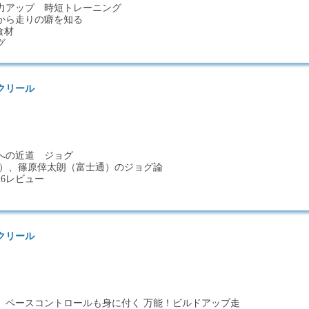
力アップ 時短トレーニング
から走りの癖を知る
食材
グ
クリール
への近道 ジョグ
ア）、篠原倖太朗（富士通）のジョグ論
26レビュー
クリール
 ペースコントロールも身に付く 万能！ビルドアップ走