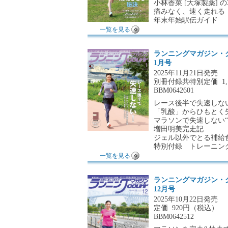
小林香菜 [大塚製薬] の
痛みなく、速く走れる
年末年始駅伝ガイド
一覧を見る
ランニングマガジン・
1月号
2025年11月21日発売
別冊付録共特別定価
1
BBM0642601
レース後半で失速しな
「乳酸」からひもとく
マラソンで失速しない“
増田明美完走記
ジェル以外でとる補給
特別付録 トレーニング
一覧を見る
ランニングマガジン・
12月号
2025年10月22日発売
定価
920円（税込）
BBM0642512