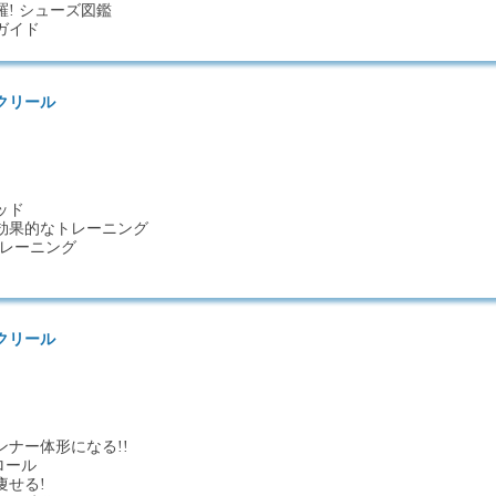
! シューズ図鑑
ガイド
クリール
ッド
効果的なトレーニング
トレーニング
クリール
ナー体形になる!!
ロール
痩せる!