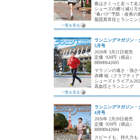
春はさくっと走って走
シューズの擦り減り方
“春バテ”予防・改善の
脂質異常症とランニン
一覧を見る
ランニングマガジン・
5月号
2026年 3月21日発売
定価
920円（税込）
BBM0642605
マラソンの速さ・強さ
赤﨑 暁（クラフティ
シューズトライアル20
高血圧とランニング
一覧を見る
ランニングマガジン・
4月号
2026年 2月20日発売
定価
920円（税込）
BBM0642604
スピードも、持久力も