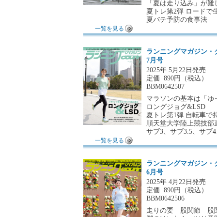
「夏は走り込み」が難
夏トレ第2弾 ロードで
夏バテ予防の食事法
一覧を見る
ランニングマガジン・
7月号
2025年 5月22日発売
定価
890円（税込）
BBM0642507
マラソンの基本は「ゆ
ロングジョグ&LSD
夏トレ第1弾 自転車で
順天堂大学陸上競技部直
サブ3、サブ3.5、サブ
一覧を見る
ランニングマガジン・
6月号
2025年 4月22日発売
定価
890円（税込）
BBM0642506
走りの要 股関節 股