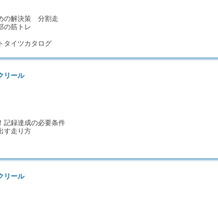
めの解決策 分割走
部の筋トレ
トタイツカタログ
クリール
4！記録達成の必要条件
出す走り方
クリール