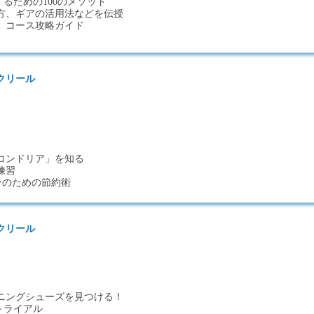
るための100のメソッド
方、ギアの活用法などを伝授
 コース攻略ガイド
クリール
コンドリア」を知る
練習
ーのための節約術
クリール
ニングシューズを見つける！
トライアル