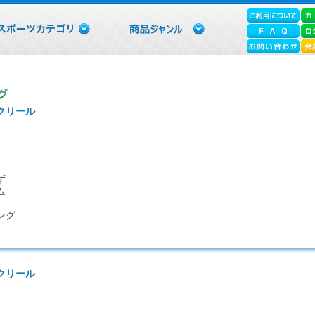
クリール
ず
ム
ング
クリール