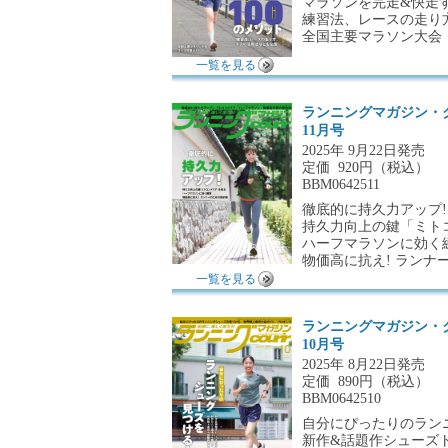
マラソンを完走&快走す
練習法、レースの走り
全国主要マラソン大会
一覧を見る
ランニングマガジン・
11月号
2025年 9月22日発売
定価
920円（税込）
BBM0642511
徹底的に持久力アップ!
持久力向上の鍵「ミト
ハーフマラソンに効く
物価高に抗え! ランナ
一覧を見る
ランニングマガジン・
10月号
2025年 8月22日発売
定価
890円（税込）
BBM0642510
自分にぴったりのラン
新作&話題作シューズ