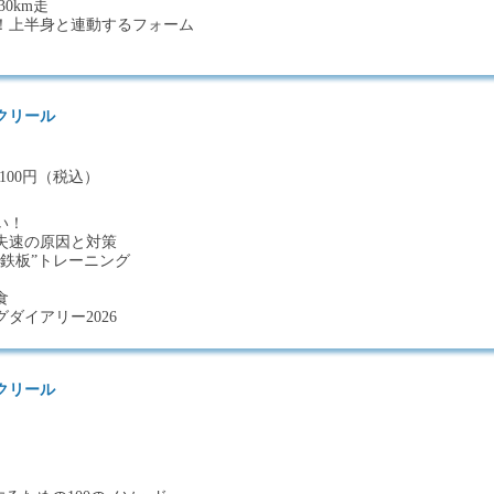
30km走
！上半身と連動するフォーム
クリール
,100円（税込）
い！
失速の原因と対策
鉄板”トレーニング
食
ダイアリー2026
クリール