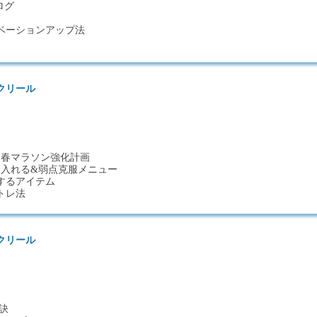
ログ
ベーションアップ法
クリール
！春マラソン強化計画
に入れる&弱点克服メニュー
するアイテム
トレ法
クリール
訣