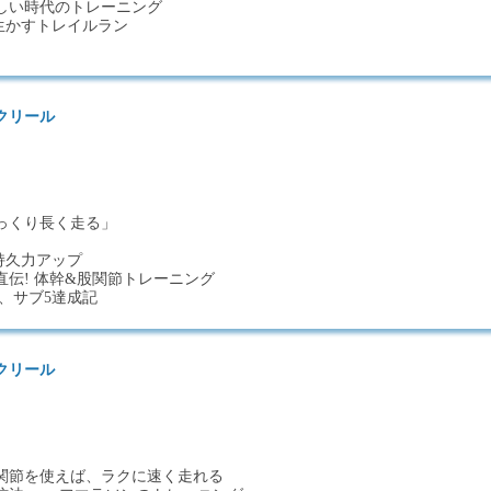
しい時代のトレーニング
生かすトレイルラン
クリール
っくり長く走る」
持久力アップ
伝! 体幹&股関節トレーニング
4、サブ5達成記
クリール
関節を使えば、ラクに速く走れる