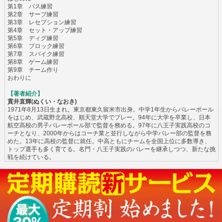
第1章 パス練習
第2章 サーブ練習
第3章 レセプション練習
第4章 セット・アップ練習
第5章 ディグ練習
第6章 ブロック練習
第7章 スパイク練習
第8章 ゲーム練習
第9章 チーム作り
おわりに
【著者紹介】
貫井直輝(ぬくい・なおき)
1971年8月13日生まれ。東京都東久留米市出身。中学1年生からバレーボール
をはじめ、武蔵野北高校、順天堂大学でプレー。94年に大学を卒業し、日本
航空高校の男子バレーボール部で監督を務める。97年に八王子実践高校のコ
ーチとなり、2000年からはコーチ業と並行しながら中学バレー部の監督を務
めた。13年に高校の監督に就任。中高ともにチームを全国上位に多数導き、
トップ選手も多く育てる。名門・八王子実践のバレーを継承しつつ、新たな挑
戦を続けている。