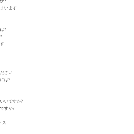
か?
しまいます
は?
?
です
ください
には?
いいですか?
ですか?
トス