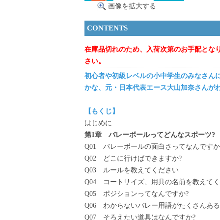
画像を拡大する
CONTENTS
在庫品切れのため、入荷次第のお手配とな
さい。
初心者や初級レベルの小中学生のみなさん
かな、元・日本代表エース大山加奈さんが
【もくじ】
はじめに
第1章 バレーボールってどんなスポーツ?
Q01 バレーボールの面白さってなんですか
Q02 どこに行けばできますか?
Q03 ルールを教えてください
Q04 コートサイズ、用具の名前を教えて
Q05 ポジションってなんですか?
Q06 わからないバレー用語がたくさんあ
Q07 そろえたい道具はなんですか?