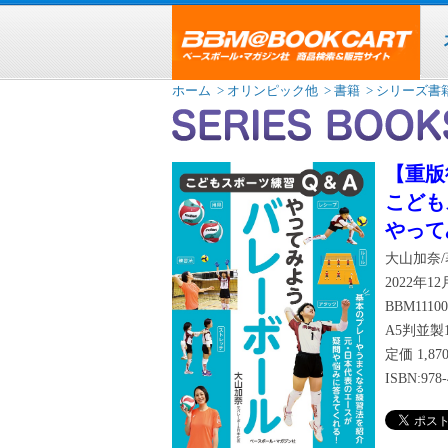
ホーム
> オリンピック他
> 書籍
> シリーズ書
【重版
こども
やって
大山加奈/
2022年1
BBM11100
A5判並製1
定価
1,8
ISBN:978