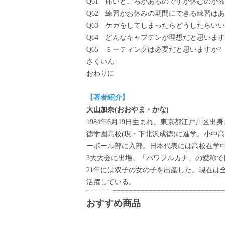
Q61 痛いところがあるのですが休むのが
Q62 練習がお休みの期間にできる練習はあ
Q63 ケガをしてしまったらどうしたらいい
Q64 どんなキャプテンが理想だと思います
Q65 ミーティングは必要だと思いますか?
さくいん
おわりに
【著者紹介】
大山加奈(おおやま・かな)
1984年6月19日生まれ、東京都江戸川区
徳学園高校(現・下北沢成徳)に進学。小中
ーボール部に入部。日本代表には高校在学中
3大大会に出場。「パワフルカナ」の愛称で日
21年には双子の女の子を出産した。現在は
活躍している。
おすすめ商品