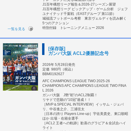
J1百年構想リーグ報告＆2026-27シーズン展望
J1百年構想リーグ ピックアップ・ゲーム分析 ジェフ
ユナイテッド千葉戦（EASTグループ 第11節）
城福流フットボール考察 東京ヴェルディを読み解く
5つのアクション
特別付録 トレーニングメニュー 2026
一覧を見る
[保存版]
ガンバ大阪 ACL2優勝記念号
2026年 5月28日発売
定価
980円（税込）
BBM0192627
AFC CHAMPIONS LEAGUE TWO 2025-26
CHAMPIONS AFC CHAMPIONS LEAGUE TWO FINA
L 2026
ガンバ大阪 J勢“初”のACL2制覇！
リヤドで悲願の“10冠”達成！！
［MVP＆SPECIAL INTERVIEW］イッサム・ジェバ
リ、中谷進之介、三浦弦太
［日本の誇り Players Line-up］宇佐美貴史、東口順昭
ほか 出場・在籍全選手
［ACL2 王者への軌跡］歓喜のグラビア＆全試合ハイ
ライト