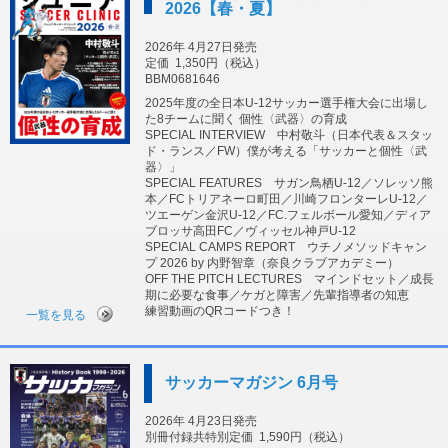
2026【春・夏】
2026年 4月27日発売
定価
1,350円（税込）
BBM0681646
2025年度の全日本U-12サッカー選手権大会に出場し
た8チームに聞く 個性〈武器〉の育成
SPECIAL INTERVIEW 中村敬斗（日本代表＆スタッ
ド・ランス／FW）僕が考える「サッカーと個性〈武
器〉」
SPECIAL FEATURES サガン鳥栖U-12／ソレッソ熊
本／FCトリアネーロ町田／川崎フロンターレU-12／
ツエーゲン金沢U-12／FC.フェルボール愛知／ディア
ブロッサ高田FC／ヴィッセル神戸U-12
SPECIAL CAMPS REPORT ウチノメソッドキャン
プ 2026 by 内野智章（奈良クラブアカデミー）
OFF THE PITCH LECTURES マインドセット／成長
期に必要な食事／ケガと障害／先輩指導者の知恵
練習動画のQRコードつき！
一覧を見る
サッカーマガジン 6月号
2026年 4月23日発売
別冊付録共特別定価
1,590円（税込）