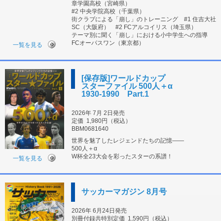
章学園高校（宮崎県）
#2 中央学院高校（千葉県）
街クラブによる「崩し」のトレーニング #1 住吉大社
SC（大阪府） #2 FCアルコイリス（埼玉県）
テーマ別に聞く「崩し」における小中学生への指導
FCオーパスワン（東京都）
一覧を見る
[保存版]ワールドカップ
スターファイル 500人＋α
1930-1990 Part.1
2026年 7月 2日発売
定価
1,980円（税込）
BBM0681640
世界を魅了したレジェンドたちの記憶――
500人＋α
W杯全23大会を彩ったスターの系譜！
一覧を見る
サッカーマガジン 8月号
2026年 6月24日発売
別冊付録共特別定価
1,590円（税込）