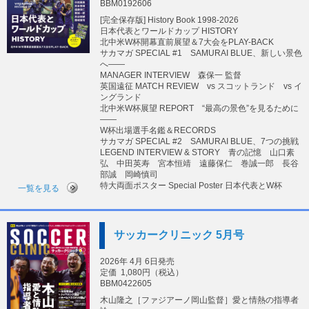
BBM0192606
[完全保存版] History Book 1998-2026
日本代表とワールドカップ HISTORY
北中米W杯開幕直前展望＆7大会をPLAY-BACK
サカマガ SPECIAL #1 SAMURAI BLUE、新しい景色
へ――
MANAGER INTERVIEW 森保一 監督
英国遠征 MATCH REVIEW vs スコットランド vs イ
ングランド
北中米W杯展望 REPORT “最高の景色”を見るために
――
W杯出場選手名鑑＆RECORDS
サカマガ SPECIAL #2 SAMURAI BLUE、7つの挑戦
LEGEND INTERVIEW & STORY 青の記憶 山口素
弘 中田英寿 宮本恒靖 遠藤保仁 巻誠一郎 長谷
部誠 岡崎慎司
特大両面ポスター Special Poster 日本代表とW杯
一覧を見る
サッカークリニック 5月号
2026年 4月 6日発売
定価
1,080円（税込）
BBM0422605
木山隆之［ファジアーノ岡山監督］愛と情熱の指導者