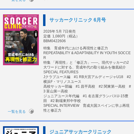
サッカークリニック 6月号
2026年 5月 7日発売
定価
1,080円（税込）
BBM0422606
特集 育成年代における再現性と修正力
REPEATABILITY & ADAPTABILITY IN YOUTH SOCCE
R
特集 「再現性」と「修正力」――。現代サッカーの2
大ワードに対する、育成年代の取り組みを徹底紹介
SPECIAL FEATURES
Jクラブユース編 #1 RB大宮アルディージャU18 #2
横浜F・マリノスユース
高校サッカー部編 #1 昌平高校 #2 関東第一高校 #
3 富山第一高校
ジュニアユース年代編 #1 名古屋グランパスU-15豊
田 #2 駒場東邦中学校
SPECIAL INTERVIEW 育成大国スペインに学ぶ再現
性と修正力
一覧を見る
ジュニアサッカークリニック