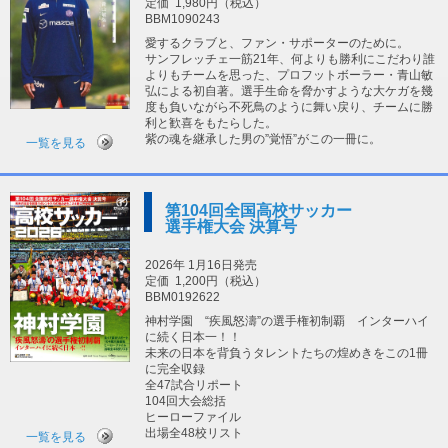
定価
1,980円（税込）
BBM1090243
愛するクラブと、ファン・サポーターのために。
サンフレッチェ一筋21年、何よりも勝利にこだわり誰
よりもチームを思った、プロフットボーラー・青山敏
弘による初自著。選手生命を脅かすような大ケガを幾
度も負いながら不死鳥のように舞い戻り、チームに勝
利と歓喜をもたらした。
紫の魂を継承した男の”覚悟”がこの一冊に。
一覧を見る
第104回全国高校サッカー
選手権大会 決算号
2026年 1月16日発売
定価
1,200円（税込）
BBM0192622
神村学園 “疾風怒濤”の選手権初制覇 インターハイ
に続く日本一！！
未来の日本を背負うタレントたちの煌めきをこの1冊
に完全収録
全47試合リポート
104回大会総括
ヒーローファイル
出場全48校リスト
一覧を見る