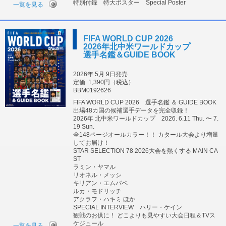
特別付録 特大ポスター Special Poster
一覧を見る
FIFA WORLD CUP 2026
2026年北中米ワールドカップ
選手名鑑＆GUIDE BOOK
2026年 5月 9日発売
定価
1,390円（税込）
BBM0192626
FIFA WORLD CUP 2026 選手名鑑 ＆ GUIDE BOOK
出場48カ国の候補選手データを完全収録！
2026年 北中米ワールドカップ 2026. 6.11 Thu. 〜 7.
19 Sun.
全148ページオールカラー！！ カタール大会より増量
してお届け！
STAR SELECTION 78 2026大会を熱くする MAIN CA
ST
ラミン・ヤマル
リオネル・メッシ
キリアン・エムバペ
ルカ・モドリッチ
アクラフ・ハキミ ほか
SPECIAL INTERVIEW ハリー・ケイン
観戦のお供に！ どこよりも見やすい大会日程＆TVス
ケジュール
一覧を見る