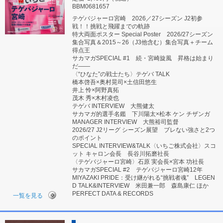
BBM0681657
テゲバジャーロ宮崎 2026／27シーズン J2初参
戦！！挑戦と飛躍までの軌跡
特大両面ポスター Special Poster 2026/27シーズン
集合写真＆2015～26（J3他含む）集合写真＋チーム
得点王
サカマガSPECIAL #1 続・宮崎旋風 昇格は始まり
だ――
〈“ひなた”の戦士たち〉テゲバ TALK
橋本啓吾×奥村晃司×土信田悠生
井上 怜×阿野真拓
茂木 秀×木村凌也
テゲバ INTERVIEW 大熊健太
サカマガ的選手名鑑 下川陽太×松本 ケン チザンガ
MANAGER INTERVIEW 大熊裕司監督
2026/27 J2リーグ シーズン展望 ブレない強さと2つ
のポイント
SPECIAL INTERVIEW&TALK〈いちご株式会社〉スコ
ット キャロン会長 長谷川拓磨社長
〈テゲバジャーロ宮崎〉石原 実会長×宮本 功社長
サカマガSPECIAL #2 テゲバジャーロ宮崎12年
MIYAZAKI PRIDE：受け継がれる“挑戦者魂” LEGEN
D TALK&INTERVIEW 米田兼一郎 森島康仁 ほか
PERFECT DATA & RECORDS
一覧を見る