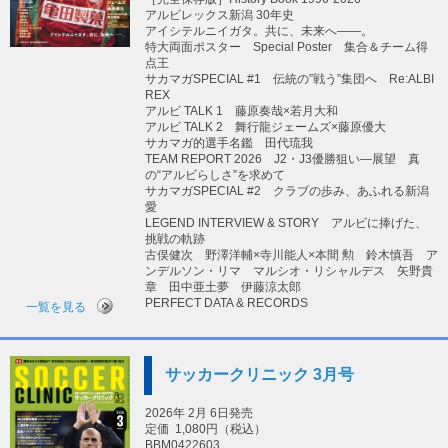
アルビレックス新潟 30年史
アイシテルニイガタ。共に、未来へ――。
特大両面ポスター Special Poster 集合＆チーム得
点王
サカマガSPECIAL #1 伝統の”戦う”集団へ Re:ALBI
REX
アルビ TALK 1 藤原奏哉×若月大和
アルビ TALK 2 舞行龍ジェームズ×藤原優大
サカマガ的選手名鑑 田代琉我
TEAM REPORT 2026 J2・J3優勝狙い―展望 真
の“アルビらしさ”を求めて
サカマガSPECIAL #2 クラブの歩み、あふれる新潟
愛
LEGEND INTERVIEW & STORY アルビに捧げた、
挑戦の軌跡
古俣健次 野澤洋輔×寺川能人×本間 勲 鈴木慎吾 ア
ンデルソン・リマ マルシオ・リシャルデス 矢野貴
章 田中亜土夢 伊藤涼太郎
PERFECT DATA & RECORDS
一覧を見る
サッカークリニック 3月号
2026年 2月 6日発売
定価
1,080円（税込）
BBM0422603