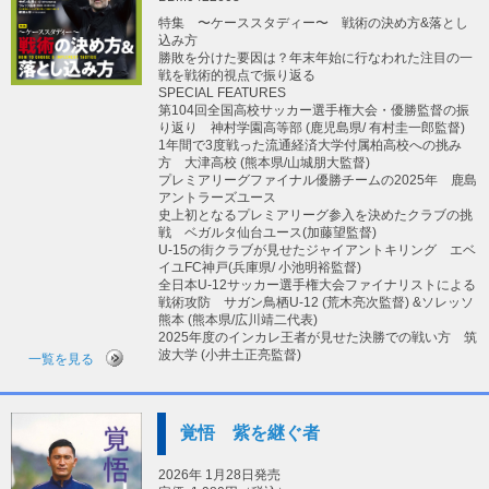
特集 〜ケーススタディー〜 戦術の決め方&落とし
込み方
勝敗を分けた要因は？年末年始に行なわれた注目の一
戦を戦術的視点で振り返る
SPECIAL FEATURES
第104回全国高校サッカー選手権大会・優勝監督の振
り返り 神村学園高等部 (鹿児島県/ 有村圭一郎監督)
1年間で3度戦った流通経済大学付属柏高校への挑み
方 大津高校 (熊本県/山城朋大監督)
プレミアリーグファイナル優勝チームの2025年 鹿島
アントラーズユース
史上初となるプレミアリーグ参入を決めたクラブの挑
戦 ベガルタ仙台ユース(加藤望監督)
U-15の街クラブが見せたジャイアントキリング エベ
イユFC神戸(兵庫県/ 小池明裕監督)
全日本U-12サッカー選手権大会ファイナリストによる
戦術攻防 サガン鳥栖U-12 (荒木亮次監督) &ソレッソ
熊本 (熊本県/広川靖二代表)
2025年度のインカレ王者が見せた決勝での戦い方 筑
波大学 (小井土正亮監督)
一覧を見る
覚悟 紫を継ぐ者
2026年 1月28日発売