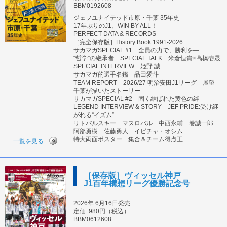
BBM0192608
ジェフユナイテッド市原・千葉 35年史
17年ぶりのJ1、WIN BY ALL！
PERFECT DATA & RECORDS
［完全保存版］History Book 1991-2026
サカマガSPECIAL #1 全員の力で、勝利を―
“哲学”の継承者 SPECIAL TALK 米倉恒貴×高橋壱晟
SPECIAL INTERVIEW 姫野 誠
サカマガ的選手名鑑 品田愛斗
TEAM REPORT 2026/27 明治安田J1リーグ 展望
千葉が描いたストーリー
サカマガSPECIAL #2 固く結ばれた黄色の絆
LEGEND INTERVIEW & STORY JEF PRIDE:受け継
がれる“イズム”
リトバルスキー マスロバル 中西永輔 巻誠一郎
阿部勇樹 佐藤勇人 イビチャ・オシム
特大両面ポスター 集合＆チーム得点王
一覧を見る
［保存版］ヴィッセル神戸
J1百年構想リーグ優勝記念号
2026年 6月16日発売
定価
980円（税込）
BBM0612608