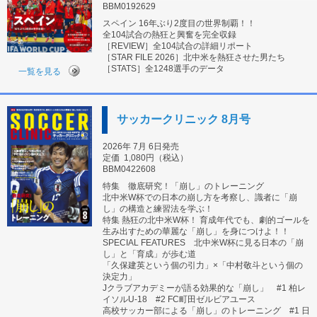
BBM0192629
スペイン 16年ぶり2度目の世界制覇！！
全104試合の熱狂と興奮を完全収録
［REVIEW］全104試合の詳細リポート
［STAR FILE 2026］北中米を熱狂させた男たち
［STATS］全1248選手のデータ
一覧を見る
サッカークリニック 8月号
2026年 7月 6日発売
定価
1,080円（税込）
BBM0422608
特集 徹底研究！「崩し」のトレーニング
北中米W杯での日本の崩し方を考察し、識者に「崩
し」の構造と練習法を学ぶ！
特集 熱狂の北中米W杯！ 育成年代でも、劇的ゴールを
生み出すための華麗な「崩し」を身につけよ！！
SPECIAL FEATURES 北中米W杯に見る日本の「崩
し」と「育成」が歩む道
「久保建英という個の引力」×「中村敬斗という個の
決定力」
Jクラブアカデミーが語る効果的な「崩し」 #1 柏レ
イソルU-18 #2 FC町田ゼルビアユース
高校サッカー部による「崩し」のトレーニング #1 日