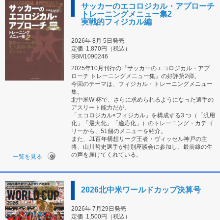
サッカーのエコロジカル・アプローチ
トレーニングメニュー集2
実戦的フィジカル編
2026年 8月 5日発売
定価
1,870円（税込）
BBM1090246
2025年10月刊行の『サッカーのエコロジカル・アプ
ローチ トレーニングメニュー集』の好評第2弾。
今回のテーマは、フィジカル・トレーニングメニュー
集。
北中米W 杯で、さらに求められるようになった選手の
アスリート能力だが、
「エコロジカル×フィジカル」を構成する3 つ（「汎用
化」「最大化」「適応化」）のトレーニング・カテゴ
リーから、51個のメニューを紹介。
また、J1百年構想リーグ王者・ヴィッセル神戸の主
将、山川哲史選手が特別座談会に参加し、最前線の生
の声を届けてくれている。
一覧を見る
2026北中米ワールドカップ決算号
2026年 7月29日発売
定価
1,500円（税込）