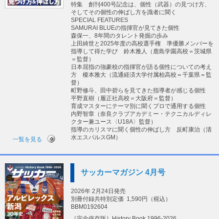
特集 創刊400号記念は、個性（武器）の見つけ方、
そしてその個性の伸ばし方を識者に聞く
SPECIAL FEATURES
SAMURAI BLUEの指揮官が見てきた個性
森保一、8年間のタレント発掘の歩み
上田綺世と2025年度の高校選手権 準優勝メンバーを
指導して得た学び 鈴木雅人（鹿島学園高校＝茨城県
＝監督）
日本屈指の強豪校の指揮官が語る個性についての考え
方 榎本雅大（流通経済大学付属柏高校＝千葉県＝監
督）
町野修斗、田中碧らを見てきた指導者が感じる個性
平野直樹（履正社高校＝大阪府＝監督）
育成マスターにテーマ別に聞くプロで通用する個性
内野智章（奈良クラブアカデミー・テクニカルディレ
クター兼ユース〈U18A〉監督）
指導のカリスマに聞く個性の伸ばし方 反町康治（清
水エスパルスGM）
一覧を見る
サッカーマガジン 4月号
2026年 2月24日発売
別冊付録共特別定価
1,590円（税込）
BBM0192604
［完全保存版］History Book 1996-2026