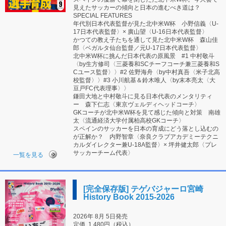
見えたサッカーの傾向と日本の進むべき道は？
SPECIAL FEATURES
年代別日本代表監督が見た北中米W杯 小野信義〈U-
17日本代表監督〉× 廣山望〈U-16日本代表監督〉
かつての教え子たちを通して見た北中米W杯 森山佳
郎〈ベガルタ仙台監督／元U-17日本代表監督〉
北中米W杯に挑んだ日本代表の原風景 #1 中村敬斗
〈by生方修司〈三菱養和SCチーフコーチ兼三菱養和S
Cユース監督〉〉#2 佐野海舟〈by中村真吾〈米子北高
校監督〉〉#3 小川航基＆鈴木唯人〈by末本亮太〈大
豆戸FC代表理事〉〉
鎌田大地と中村敬斗に見る日本代表のメンタリティ
ー 森下仁志〈東京ヴェルディヘッドコーチ〉
GKコーチが北中米W杯を見て感じた傾向と対策 南雄
太〈流通経済大学付属柏高校GKコーチ〉
スペインのサッカーを日本の育成にどう落とし込むの
が正解か？ 内野智章〈奈良クラブアカデミーテクニ
カルダイレクター兼U-18A監督〉× 坪井健太郎〈プレ
サッカーチーム代表〉
一覧を見る
[完全保存版] テゲバジャーロ宮崎
History Book 2015-2026
2026年 8月 5日発売
定価
1,480円（税込）