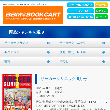
ベースボール・マガジン社のスポーツ総合サイト
商品ジャンルを選ぶ
サッカーマガジン
サッカークリニック
J2マガジン
別冊・増刊・MOOK
書籍
その他
サッカークリニック 9月号
2026年 8月 6日発売
定価
1,080円（税込）
BBM0422609
特集 大展望！北中米W杯後の選手育成 PLAYER DEV
ELOPMENT AFTER THE WORLD CUP
スペインの優勝で幕を閉じただ北中米W杯。今大会で