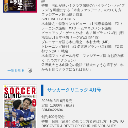
論
特集 岡山が熱い！クラブ屈指の”ハイライン・ハイプ
レス”を可能にする「木山ファジアーノ」のつくり方
ファジアーノ岡山総力特集
SPECIAL FEATURES
木山隆之・特別インタビュー #1 指導者論編 #2 ト
レーニング論編 #3 チームマネジメント論編
ピックアップ・ゲーム分析 名古屋グランパス戦（明
治安田J1百年構想リーグWEST第4節）
プレーヤーが語る木山隆之 木村太哉（MF）
トレーニング解剖 #1 名古屋グランパス戦編 #2 京
都サンガF.C.戦編
木山流フットボール考察 ファジアーノ岡山を読み解
く〈5つのアクション〉
佐野航大と木山隆之の物語「航大のような選手がこれ
からも育つクラブになれば良い」
一覧を見る
サッカークリニック 4月号
2026年 3月 6日発売
定価
1,080円（税込）
BBM0422604
創刊400号記念
特集 個性（武器）の見つけ方＆伸ばし方 HOW TO
DISCOVER & DEVELOP YOUR INDIVIDUALITY