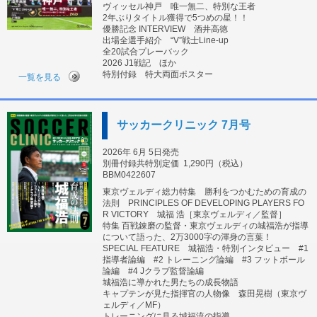
ヴィッセル神戸 唯一無二、特別な王者
2年ぶりタイトル獲得で5つめの星！！
優勝記念 INTERVIEW 酒井高徳
出場全選手紹介 “V”戦士Line-up
全20試合プレーバック
2026 J1戦記 ほか
特別付録 特大両面ポスター
一覧を見る
サッカークリニック 7月号
2026年 6月 5日発売
別冊付録共特別定価
1,290円（税込）
BBM0422607
東京ヴェルディ総力特集 勝利をつかむための育成の
法則 PRINCIPLES OF DEVELOPING PLAYERS FO
R VICTORY 城福 浩［東京ヴェルディ／監督］
特集 百戦錬磨の監督・東京ヴェルディの城福浩が指導
について語った、2万3000字の渾身の言葉！
SPECIAL FEATURE 城福浩・特別インタビュー #1
指導者論編 #2 トレーニング論編 #3 フットボール
論編 #4 Jクラブ監督論編
城福浩に導かれた男たちの成長物語
キャプテンが見た指揮官の人物像 森田晃樹（東京ヴ
ェルディ／MF）
トレーニングに見る城福流の指導