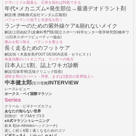
クサいミドル脂臭も、正体を知れば対処できる
年代×メカニズム×発生部位→最適デオドラント剤
解説/奥 啓輔(株式会社マンダム広報部)
パフォーマンス低下と光老化を防ぐ
ランナーのための紫外線ケア&崩れないメイク
解説/上田由紀子(皮膚科専門医/国立スポーツ科学センター医学研究部)橋本ワ
コ(日本スポーツビューティー協会)
痛みを取り除き、バランスを整える
長く走るためのフットケア
解説/佐々木真奈美(FOOT DESIGN店長・セラピスト)
体臭治療のパイオニアは、ランナーの味方
日本人に1割、誌上ワキガ診断
解説/五味常明(五味クリニック院長)
遅咲き男のスパート・序章。まずは3度目の世界陸上へ
中本健太郎
INTERVIEW
[安川電機]
レースレビュー
ホークス・ベイ国際マラソン
Series
クリール・ビギナーズカフェ
あなたの知らない世界
目指せ! サブ4&サブ3.5
eA式マラソントレーニング
鈴木 彰(e-Athletesヘッドコーチ)
楽しく続く&賢く速くなるためのコツ
ビギナ～さん、いらっしゃぁい!