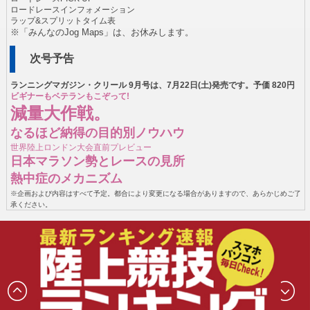
ロードレースインフォメーション
ラップ&スプリットタイム表
※「みんなのJog Maps」は、お休みします。
次号予告
ランニングマガジン・クリール 9月号は、7月22日(土)発売です。予価 820円
ビギナーもベテランもこぞって!
減量大作戦。
なるほど納得の目的別ノウハウ
世界陸上ロンドン大会直前プレビュー
日本マラソン勢とレースの見所
熱中症のメカニズム
※企画および内容はすべて予定。都合により変更になる場合がありますので、あらかじめご了
承ください。