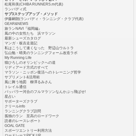
松尾和美(CHIBA RUNNERS.m代表)
ランバディ式
サブ3ステップアップ・メソッド
伊藤嗣朗(ランバディ・ランニング・クラブ代表)
GEAR&NEWS
旅ランNAVI『福岡編』
風の中の女性たち 浜マラソン
最新シューズカタログ
マンガ・板吉走遊記
私はこうして速くなった 野辺山ウルトラ
弘山勉・晴美のランニングフォーム改造ラボ
My Running Life
猫ひろしのオリンピックへの道
リディアード方式のすべて
マラソン・ニッポン復活へのトレーニング哲学
サプリメント&活用術
風に舞う地図 柳澤るみさん
トレイル通信
パッパラー河合のフルマラソンなんかぶっ飛ばせ!
星占い
サポーターズクラブ
クリールinfo
ランニングクラブ訪問
孤独のラン 至高のロードワーク
読者のレースレポート
GOAL GATE
スポーツエントリー利用方法
ロードレースPICK UP