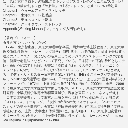
はじめに/東洋スロトレの効果/スロトレとは?/スロトレのメカニズム/スロトレと
「東洋」の融合/筋トレは「除脂肪」の主役/ストレッチと筋トレの相乗効果
Chapter1 ウォームアップ・ストレッチ
Chapter2 東洋スロトレ基礎編
Chapter3 東洋スロトレ上級編
Chapter4 クールダウン・ストレッチ
Appendix[Walking Manual]/ウォーキング入門/おわりに
【著者プロフィール】
石井直方(いしい・なおかた)
1955年、東京都出身。東京大学理学部卒業。同大学院博士課程修了。東京大学
教授(運動生理学、トレーニング科学)、理学博士。力学的環境に対する骨格筋の
適応のメカニズム、およびその応用としてのレジスタンストレーニングの方法
論、健康や老化防止などについて研究している。日本随一の“筋肉博士”としてテ
レビ番組や雑誌でも活躍。著書に『筋肉まるわかり大事典』『トレーニング・
メソッド』(小社)、『一生太らない体のつくり方』(エクスナレッジ)などがあ
る。ボディビル・ミスター日本優勝(81・83年)、IIFBBミスターアジア優勝(82
年)、NABBA世界選手権3位(81年)。田中貴恵(たなか・よしえ)中国名=林芊伊(リ
ン・チェンイ)。1972年、中国上海出身(2010年に帰化)。2000年に来日、2006
年に東京学芸大学大学院教育学修士号取得。2013年、東京大学大学院総合文化
研究科生命環境科学系博士課程満期退学。現在は東洋フィットネスを伝える
「美歩美体指導者」として東京と上海を中心に科学的根拠に基づいた独自の
「スロトレ&ウォーキング」「女性の産前&産後フィットネス」「ベビービク
ス」などの講座を開講中。著書に『林氏美歩美体法』(中国上海科学技術文献出
版社)がある。上海市大学生新体操団体1位、個人3位(1991)。東京米山友愛ロー
タリークラブの会員として社会奉仕活動も行っている。ホームページ http://w
ww.linqianyi.net/japanese/index.htm