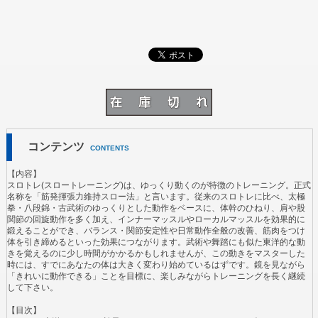
コンテンツ
CONTENTS
【内容】
スロトレ(スロートレーニング)は、ゆっくり動くのが特徴のトレーニング。正式
名称を「筋発揮張力維持スロー法」と言います。従来のスロトレに比べ、太極
拳・八段錦・古武術のゆっくりとした動作をベースに、体幹のひねり、肩や股
関節の回旋動作を多く加え、インナーマッスルやローカルマッスルを効果的に
鍛えることができ、バランス・関節安定性や日常動作全般の改善、筋肉をつけ
体を引き締めるといった効果につながります。武術や舞踏にも似た東洋的な動
きを覚えるのに少し時間がかかるかもしれませんが、この動きをマスターした
時には、すでにあなたの体は大きく変わり始めているはずです。鏡を見ながら
「きれいに動作できる」ことを目標に、楽しみながらトレーニングを長く継続
して下さい。
【目次】