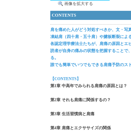
画像を拡大する
CONTENTS
肩を痛めた人がどう対処すべきか、文・写
凍結肩（四十肩・五十肩）や腱板断裂によ
各認定理学療法士たちが、肩痛の原因とエ
読者が自身の痛みの状態を把握することで
る。
誰でも簡単でいつでもできる肩痛予防のス
【CONTENTS】
第1章 中高年でみられる肩痛の原因とは？
第2章 それも肩痛に関係するの？
第3章 生活習慣病と肩痛
第4章 肩痛とエクササイズの関係