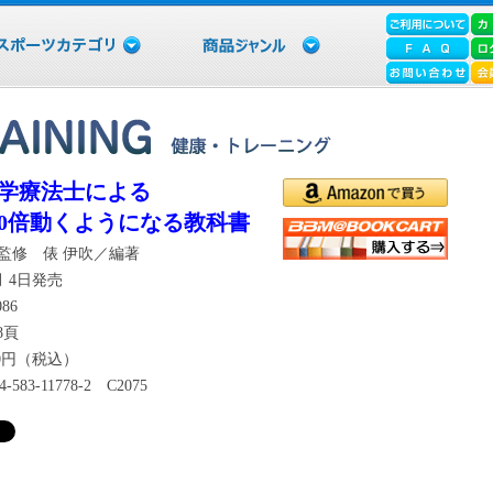
学療法士による
00倍動くようになる教科書
／監修 俵 伊吹／編著
8月 4日発売
086
8頁
00円（税込）
-4-583-11778-2 C2075