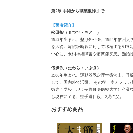
第5章 手術から職業復帰まで
【著者紹介】
松田智（まつだ・さとし）
1959年生まれ。整形外科医。1984年信州
を広範囲肩腱板断裂に対して移植するST/
中心に、末梢神経障害や肩関節疾患、難治
俵伊吹（たわら・いぶき）
1986年生まれ。運動器認定理学療法士。
して、国内外で活躍。 その後、南アフリカ
術専門学校（現：長野健医医療大学）卒業後
し現在に至る。空手道四段。2児の父。
おすすめ商品