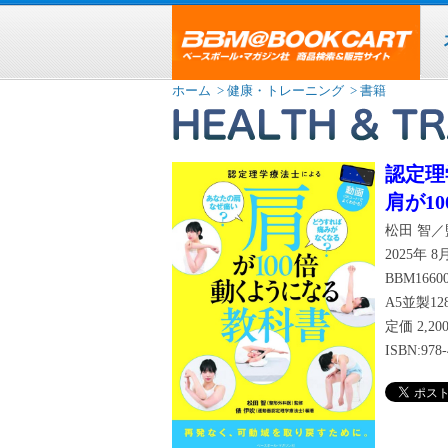
ホーム
> 健康・トレーニング
> 書籍
認定理
肩が1
松田 智
2025年 
BBM1660
A5並製12
定価
2,2
ISBN:978