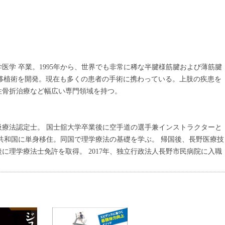
大学医学 卒業。1995年から、世界でも非常に稀な半腱様筋腱および薄筋腱
G移植術を開発。現在も多くの患者の手術に携わっている。上肢の疾患を
性骨折治療など幅広い専門領域を持つ。
呼吸療法認定士。 国士舘大学卒業後に空手道の選手兼インストラクターと
共和国に単身移住。同国で理学療法の基礎を学ぶ。 帰国後、長野医療技
に理学療法士免許を取得。 2017年、独立行政法人長野市民病院に入職