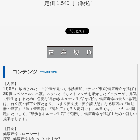
定価
1,540円（税込）
コンテンツ
CONTENTS
【内容】
1月5日に放送された「主治医が見つかる診療所」(テレビ東京)健康寿命を延ばす
3時間スペシャルに出演。スタジオでもストレッチを紹介したドクターが、元気
で長生きするために必要な“早歩きホルモン生活”を紹介。健康寿命の最大の課題
は、自立度の低下や寝たきり、つまり要支援・要介護状態になる原因の『運動
器の障害』『脳血管障害』『認知症』が3大要因です。本書では、この3つの問
題にたいして、“早歩きホルモン生活”で克服し、健康寿命を延ばすための新しい
提案をします。
【目次】
健康寿命フローシート
序章--健康寿命を知っていますか?