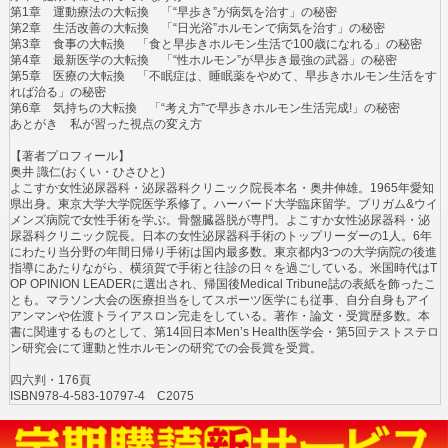
第1章 運動療法の大転換 「“早歩き”が病気を治す」の秘密
第2章 生活改善の大転換 「“日光浴”ホルモンで病気を治す」の秘密
第3章 食事の大転換 「食と早歩きホルモン生活で100歳になれる」の秘密
第4章 最新医学の大転換 「“性ホルモン”が早歩き最強の武器」の秘密
第5章 医療の大転換 「不眠症は、睡眠薬をやめて、早歩きホルモン生活をす
れば治る」の秘密
第6章 気持ちの大転換 「“考え方”で早歩きホルモン生活完成!」の秘密
あとがき 私が習った視点の変え方
【著者プロフィール】
奥井 識仁(おくい・ひさひと)
よこすか女性泌尿器科・泌尿器科クリニック院長本名・奥井伸雄。1965年愛知
県出身。東京大学大学院医学系修了。ハーバード大学臨床留学。ブリガム&ウイ
メンズ病院で女性手術を学ぶ。骨盤臓器脱が専門。よこすか女性泌尿器科・泌
尿器科クリニック院長。日本の女性泌尿器科手術のトップリーダーの1人。6年
にわたり当分野の年間日帰り手術は国内最多数。東京都内3つの大学病院の後進
指導にあたりながら、横須賀で手術と往診の日々を過ごしている。米国時代はT
OP OPINION LEADERに選出され、帰国後Medical Tribune誌の表紙を飾ったこ
とも。マラソン大会の医療担当をしてスポーツ医学にも従事、自分自身もアイ
アンマンや佐渡トライアスロン完走をしている。著作・論文・受賞歴多数。本
書に関連するものとして、第14回日本Men’s Health医学会・第5回テストステロ
ン研究会にて運動と性ホルモンの研究での会長賞を受賞。
四六判・176頁
ISBN978-4-583-10797-4 C2075