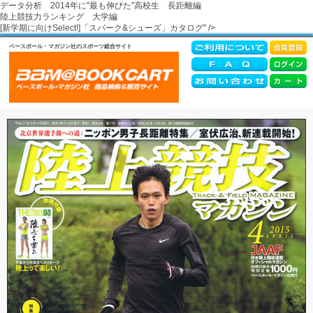
データ分析 2014年に"最も伸びた"高校生 長距離編
陸上競技力ランキング 大学編
[新学期に向けSelect!]「スパーク&シューズ」カタログ" />
ベースボール・マガジン社のスポーツ総合サイト