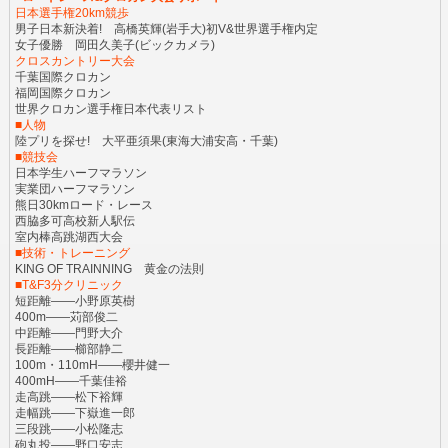
日本選手権20km競歩
男子日本新決着! 高橋英輝(岩手大)初V&世界選手権内定
女子優勝 岡田久美子(ビックカメラ)
クロスカントリー大会
千葉国際クロカン
福岡国際クロカン
世界クロカン選手権日本代表リスト
■人物
陸プリを探せ! 大平亜須果(東海大浦安高・千葉)
■競技会
日本学生ハーフマラソン
実業団ハーフマラソン
熊日30kmロード・レース
西脇多可高校新人駅伝
室内棒高跳湖西大会
■技術・トレーニング
KING OF TRAINNING 黄金の法則
■T&F3分クリニック
短距離――小野原英樹
400m――苅部俊二
中距離――門野大介
長距離――櫛部静二
100m・110mH――櫻井健一
400mH――千葉佳裕
走高跳――松下裕輝
走幅跳――下嶽進一郎
三段跳――小松隆志
砲丸投――野口安志