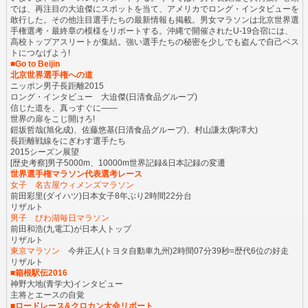
では、再注目の大迫傑にスポットを当て、アメリカでロング・インタビューを
敢行した。その他注目選手たちの最新情報も掲載。男女マラソンは北京世界選
手権選考・最終章の模様をリポートする。沖縄で開催されたU-19合宿には、
高校トップアスリートが集結。強い選手たちの秘密を少しでも盗んで自己ベス
トにつなげよう!
■Go to Beijin
北京世界選手権への道
ニッポン男子長距離2015
ロング・インタビュー 大迫傑(日清食品グループ)
信じた道を、真っすぐに――
世界の扉をこじ開けろ!
鎧坂哲哉(旭化成)、佐藤悠基(日清食品グループ)、村山謙太(駒澤大)
長距離戦線をにぎわす選手たち
2015シーズン展望
[歴史考察]男子5000m、10000m世界記録&日本記録の変遷
世界選手権マラソン代表選考レース
女子 名古屋ウィメンズマラソン
前田彩里(ダイハツ)日本女子8年ぶり2時間22分台
リザルト
男子 びわ湖毎日マラソン
前田和浩(九電工)が日本人トップ
リザルト
東京マラソン
今井正人(トヨタ自動車九州)2時間07分39秒=歴代6位の好走
リザルト
■箱根駅伝2016
神野大地(青学大)インタビュー
主将とエースの自覚
■ロードレース&クロカン大会リポート