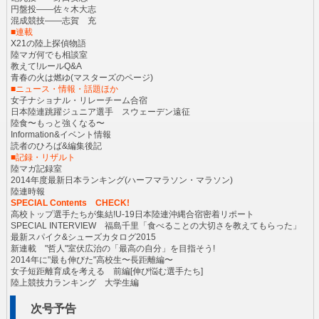
円盤投――佐々木大志
混成競技――志賀 充
■連載
X21の陸上探偵物語
陸マガ何でも相談室
教えて!ルールQ&A
青春の火は燃ゆ(マスターズのページ)
■ニュース・情報・話題ほか
女子ナショナル・リレーチーム合宿
日本陸連跳躍ジュニア選手 スウェーデン遠征
陸食〜もっと強くなる〜
Information&イベント情報
読者のひろば&編集後記
■記録・リザルト
陸マガ記録室
2014年度最新日本ランキング(ハーフマラソン・マラソン)
陸連時報
SPECIAL Contents CHECK!
高校トップ選手たちが集結!U-19日本陸連沖縄合宿密着リポート
SPECIAL INTERVIEW 福島千里「食べることの大切さを教えてもらった」
最新スパイク&シューズカタログ2015
新連載 "哲人"室伏広治の「最高の自分」を目指そう!
2014年に"最も伸びた"高校生〜長距離編〜
女子短距離育成を考える 前編[伸び悩む選手たち]
陸上競技力ランキング 大学生編
次号予告