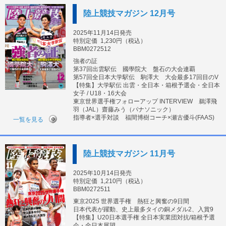
陸上競技マガジン 12月号
2025年11月14日発売
特別定価
1,230円（税込）
BBM0272512
強者の証
第37回出雲駅伝 國學院大 盤石の大会連覇
第57回全日本大学駅伝 駒澤大 大会最多17回目のV
【特集】大学駅伝 出雲・全日本・箱根予選会・全日本
女子 / U18・16大会
東京世界選手権フォローアップ INTERVIEW 鵜澤飛
羽（JAL）齋藤みう（パナソニック）
指導者×選手対談 福間博樹コーチ×瀬古優斗(FAAS)
一覧を見る
陸上競技マガジン 11月号
2025年10月14日発売
特別定価
1,210円（税込）
BBM0272511
東京2025 世界選手権 熱狂と興奮の9日間
日本代表が躍動、史上最多タイの銅メダル2、入賞9
【特集】U20日本選手権 全日本実業団対抗/箱根予選
会・全日本展望