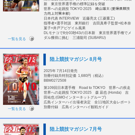
新 東京世界選手権の標準記録を突破
世界への走跳投 TOKYO 2025 﨑山雄太 (愛媛県競技
力向上対策本部)
日本代表 INTERVIEW 近藤亮太 (三菱重工)
指導者×選手対談 東邦銀行 吉田真希子監督×松本奈
菓子×井戸アビゲイル風果
DLモナコで8分03秒43の日本新 東京世界選手権でメ
ダル獲得に挑む 三浦龍司 (SUBARU)
一覧を見る
陸上競技マガジン 8月号
2025年 7月14日発売
別冊付録共特別定価
1,680円（税込）
BBM0272508
第109回日本選手権 Road to TOKYO 世界への疾走
世界への走跳投 TOKYO 2025 森 凪也 (Honda) 吉
田祐也 (GMOインターネットグループ)
広島インターハイ出場者決定 全11地区大会レポート
別冊付録 広島インターハイ観戦ガイド
一覧を見る
陸上競技マガジン 7月号