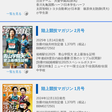
注目チーム 共愛学園高(群馬)
香川丸亀国際ハーフ/日本学生ハーフ
太田智樹(トヨタ自動車)が日本新 篠原倖太朗(駒澤大)
が学生新
一覧を見る
陸上競技マガジン 2月号
2025年 1月14日発売
別冊付録共特別定価
1,370円（税込）
BBM0272502
箱根駅伝2025 青山学院大 史上最強を証明
2年連続8度目の絲合優勝 圧巻のトリプル区間新!
[別冊付録]箱根駅伝2025スペシャルポスター
【駅伝特集】ニューイヤー/富士山女子/全国高校/全国
中学校
一覧を見る
陸上競技マガジン 1月号
2024年12月13日発売
別冊付録共特別定価
1,370円（税込）
BBM0272501