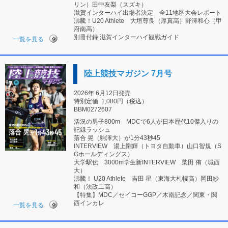
リン）田中友梨（スズキ）
滋賀インターハイ出場者決定 全11地区大会レポート
沸騰！U20 Athlete 大垣尊良（厚真高）野澤和心（甲
府南高）
別冊付録 滋賀インターハイ観戦ガイド
一覧を見る
陸上競技マガジン 7月号
2026年 6月12日発売
特別定価
1,080円（税込）
BBM0272607
活況の男子800m MDCで6人が日本歴代10傑入りの
記録ラッシュ
落合 晃（駒澤大）が1分43秒45
INTERVIEW 湯上剛輝（トヨタ自動車）山口智規（S
Gホールディングス）
大学駅伝 3000m学生新INTERVIEW 柴田 侑（城西
大）
沸騰！ U20 Athlete 吉田 星（東海大札幌高）岡田紗
和（法政二高）
【特集】MDC／セイコーGGP／木南記念／関東・関
西インカレ
一覧を見る