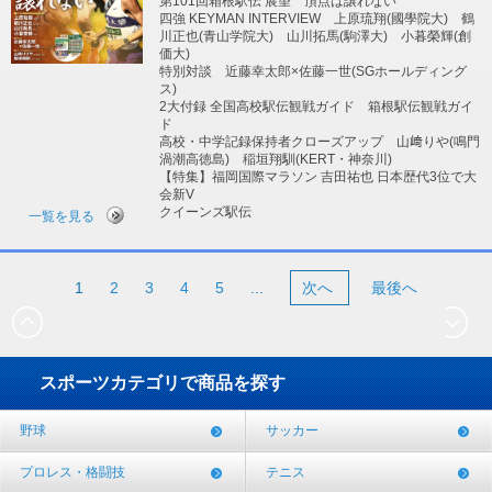
第101回箱根駅伝 展望 頂点は譲れない
四強 KEYMAN INTERVIEW 上原琉翔(國學院大) 鶴
川正也(青山学院大) 山川拓馬(駒澤大) 小暮榮輝(創
価大)
特別対談 近藤幸太郎×佐藤一世(SGホールディング
ス)
2大付録 全国高校駅伝観戦ガイド 箱根駅伝観戦ガイ
ド
高校・中学記録保持者クローズアップ 山﨑りや(鳴門
渦潮高徳島) 稲垣翔馴(KERT・神奈川)
【特集】福岡国際マラソン 吉田祐也 日本歴代3位で大
会新V
クイーンズ駅伝
一覧を見る
1
2
3
4
5
...
次へ
最後へ
スポーツカテゴリで商品を探す
野球
サッカー
プロレス・格闘技
テニス