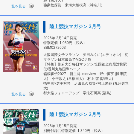
輝（東洋大）
強豪校探訪 東海大相模高（神奈川）
一覧を見る
陸上競技マガジン 3月号
2026年 2月14日発売
特別定価
1,080円（税込）
BBM0272603
大阪国際女子マラソン 矢田みくに(エディオン) 初
マラソン日本最高でMGC切符
【特集】別府大分毎日マラソン/全国都道府県対抗駅
伝/香川丸亀国際ハーフ
箱根駅伝2027 新主将 Interview 野中恒亨 (國學院
大) 小平敦之 (早稲田大) 村上 響 (駒澤大)
指導者×選手対談 疋田晃久監督×村上来花 (九州共立
大)
都大路フォローアップ 学法石川高 (福島)
一覧を見る
陸上競技マガジン 2月号
2026年 1月15日発売
別冊付録共特別定価
1,340円（税込）