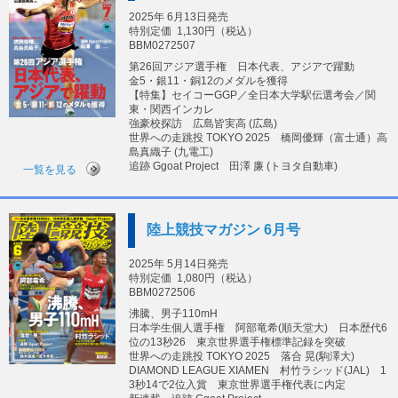
2025年 6月13日発売
特別定価
1,130円（税込）
BBM0272507
第26回アジア選手権 日本代表、アジアで躍動
金5・銀11・銅12のメダルを獲得
【特集】セイコーGGP／全日本大学駅伝選考会／関
東・関西インカレ
強豪校探訪 広島皆実高 (広島)
世界への走跳投 TOKYO 2025 橋岡優輝（富士通）高
島真織子 (九電工)
追跡 Ggoat Project 田澤 廉 (トヨタ自動車)
一覧を見る
陸上競技マガジン 6月号
2025年 5月14日発売
特別定価
1,080円（税込）
BBM0272506
沸騰、男子110mH
日本学生個人選手権 阿部竜希(順天堂大) 日本歴代6
位の13秒26 東京世界選手権標準記録を突破
世界への走跳投 TOKYO 2025 落合 晃(駒澤大)
DIAMOND LEAGUE XIAMEN 村竹ラシッド(JAL) 1
3秒14で2位入賞 東京世界選手権代表に内定