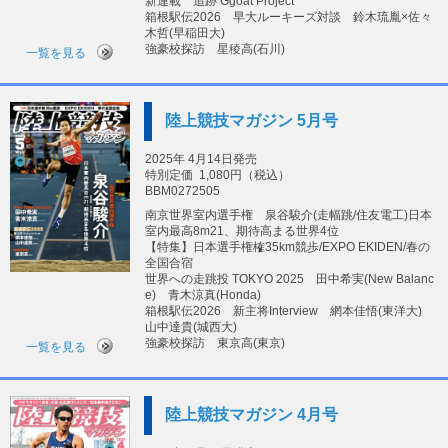
新連載 追跡 Ggoat Project
箱根駅伝2026 早大ルーキーズ対談 鈴木琉胤×佐々
木哲(早稲田大)
強豪校探訪 星稜高(石川)
一覧を見る
陸上競技マガジン 5月号
2025年 4月14日発売
特別定価
1,080円（税込）
BBM0272505
南京世界室内選手権 泉谷駿介(走幅跳/住友電工)日本
室内最高8m21、期待高まる世界4位
【特集】日本選手権榷35km競歩/EXPO EKIDEN/春の
全国合宿
世界への走跳投 TOKYO 2025 田中希実(New Balanc
e) 青木涼真(Honda)
箱根駅伝2026 新主将Interview 網本佳悟(東洋大)
山中達貴(城西大)
強豪校探訪 東京高(東京)
一覧を見る
陸上競技マガジン 4月号