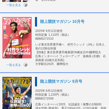
一覧を見る
陸上競技マガジン 10月号
2025年 9月12日発売
特別定価
1,110円（税込）
BBM0272510
いざ東京世界選手権へ 村竹ラシッド（JAL）日本人
初の12秒台到達
【特集】東京世界選手権展望/沖縄全日中/國學院大
広島インターハイ フォローアップ 洛南高 (京都) 石
原南菜 (白鷗大足利高)
大学駅伝2025 國學院大
一覧を見る
陸上競技マガジン 9月号
2025年 8月12日発売
特別定価
1,220円（税込）
BBM0272509
広島インターハイ2025 伝説誕生！衝撃の10秒00
清水空跳 (星稜高)、男子100mU20・U18日本新、高校