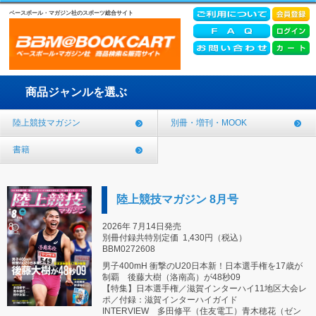
ベースボール・マガジン社のスポーツ総合サイト
商品ジャンルを選ぶ
陸上競技マガジン
別冊・増刊・MOOK
書籍
陸上競技マガジン 8月号
2026年 7月14日発売
別冊付録共特別定価
1,430円（税込）
BBM0272608
男子400mH 衝撃のU20日本新！日本選手権を17歳が
制覇 後藤大樹（洛南高）が48秒09
【特集】日本選手権／滋賀インターハイ11地区大会レ
ポ／付録：滋賀インターハイガイド
INTERVIEW 多田修平（住友電工）青木穂花（ゼン