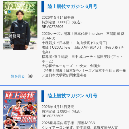
陸上競技マガジン 6月号
2026年 5月14日発売
特別定価
1,060円（税込）
BBM0272606
2026シーズン開幕！日本代表 Interview 三浦龍司 (S
UBARU)
十種競技で日本新！ 丸山優真 (住友電工)
沸騰！U20 Athlete 山田大智 (東洋大) 後藤大樹 (洛
南高)
指導者×選手対談 田中 成コーチ × 諸田実咲 (アット
ホーム)
大学駅伝ルーキーズ 中央大 創価大
【特集】開幕！日本GPシリーズ／日本学生個人選手権
／全日本大学駅伝関東選考会
一覧を見る
陸上競技マガジン 5月号
2026年 4月14日発売
特別定価
1,080円（税込）
BBM0272605
2026世界室内選手権 躍動JAPAN
クレイアーロン竜波、野本周成、真野友博が入賞