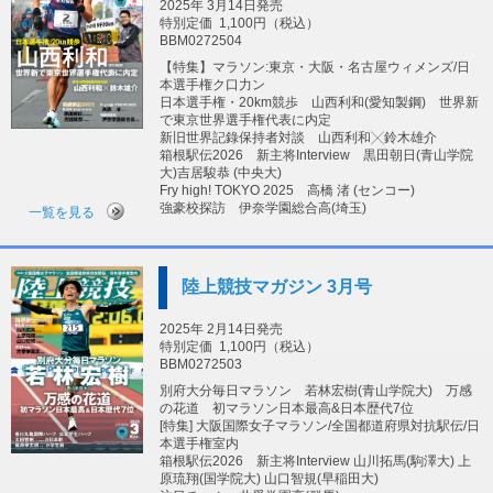
2025年 3月14日発売
特別定価
1,100円（税込）
BBM0272504
【特集】マラソン:東京・大阪・名古屋ウィメンズ/日
本選手権ク口力ン
日本選手権・20km競歩 山西利和(愛知製鋼) 世界新
で東京世界選手権代表に内定
新旧世界記錄保持者対談 山西利和╳鈴木雄介
箱根駅伝2026 新主将Interview 黒田朝日(青山学院
大)吉居駿恭 (中央大)
Fry high! TOKYO 2025 高橋 渚 (センコー)
強豪校探訪 伊奈学園総合高(埼玉)
一覧を見る
陸上競技マガジン 3月号
2025年 2月14日発売
特別定価
1,100円（税込）
BBM0272503
別府大分毎日マラソン 若林宏樹(青山学院大) 万感
の花道 初マラソン日本最高&日本歴代7位
[特集] 大阪国際女子マラソン/全国都道府県対抗駅伝/日
本選手権室内
箱根駅伝2026 新主将Interview 山川拓馬(駒澤大) 上
原琉翔(国学院大) 山口智規(早稲田大)