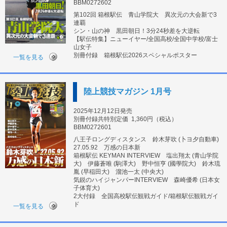
BBM0272602
第102回 箱根駅伝 青山学院大 異次元の大会新で3
連覇
シン・山の神 黒田朝日！3分24秒差を大逆転
【駅伝特集】ニューイヤー/全国高校/全国中学校/富士
山女子
別冊付録 箱根駅伝2026スペシャルポスター
一覧を見る
陸上競技マガジン 1月号
2025年12月12日発売
別冊付録共特別定価
1,360円（税込）
BBM0272601
八王子ロングディスタンス 鈴木芽吹 (卜ヨ夕自動車)
27.05.92 万感の日本新
箱根駅伝 KEYMAN INTERVIEW 塩出翔太 (青山学院
大) 伊藤蒼唯 (駒澤大) 野中恒亨 (國學院大) 鈴木琉
胤 (早稲田大) 溜池一太 (中央大)
気鋭のハイジャンパーINTERVIEW 森崎優希 (日本女
子体育大)
2大付録 全国高校駅伝観戦ガイド/箱根駅伝観戦ガイ
ド
一覧を見る