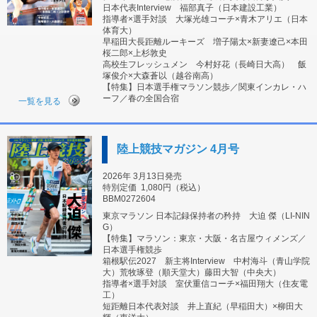
日本代表Interview 福部真子（日本建設工業）
指導者×選手対談 大塚光雄コーチ×青木アリエ（日本
体育大）
早稲田大長距離ルーキーズ 増子陽太×新妻遼己×本田
桜二郎×上杉敦史
高校生フレッシュメン 今村好花（長崎日大高） 飯
塚俊介×大森蒼以（越谷南高）
【特集】日本選手権マラソン競歩／関東インカレ・ハ
ーフ／春の全国合宿
一覧を見る
陸上競技マガジン 4月号
2026年 3月13日発売
特別定価
1,080円（税込）
BBM0272604
東京マラソン 日本記録保持者の矜持 大迫 傑（LI-NIN
G）
【特集】マラソン：東京・大阪・名古屋ウィメンズ／
日本選手権競歩
箱根駅伝2027 新主将Interview 中村海斗（青山学院
大）荒牧琢登（順天堂大）藤田大智（中央大）
指導者×選手対談 室伏重信コーチ×福田翔大（住友電
工）
短距離日本代表対談 井上直紀（早稲田大）×柳田大