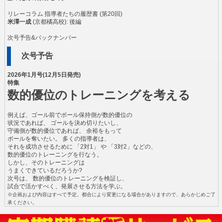
リレーコラム 指導者たちの履歴書 (第20回)
米澤一成
(京都橘高校): 後編
次号予告&バックナンバー
次号予告
2026年1月号(12月5日発売)
特集
数的優位のトレーニングを考える
例えば、ゴール前でボール保持側が数的優位の
状況であれば、 ゴールを決め切りたいし、
守備側が数的優位であれば、 余裕をもって
ボールを奪いたい。 多くの指導者は、
それを成功させるために 「2対1」 や 「3対2」などの、
数的優位のトレーニングを行なう。
しかし、そのトレーニングは
うまくできているだろうか?
次号は、 数的優位のトレーニングを検証し、
試合で活かすべく、発展させる方法を学ぶ。
※企画および内容はすべて予定。都合により変更になる場合がありますので、あらかじめご了
承ください。