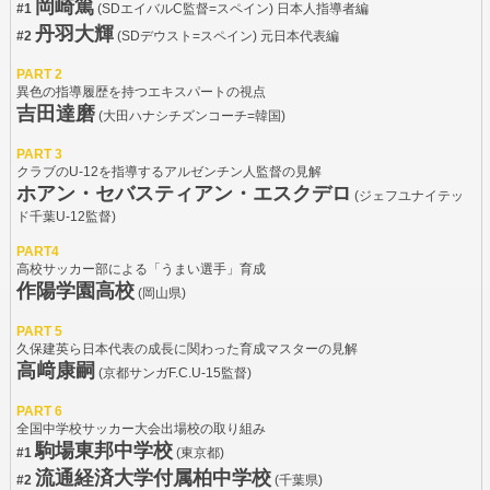
岡崎篤
#1
(SDエイバルC監督=スペイン) 日本人指導者編
丹羽大輝
#2
(SDデウスト=スペイン) 元日本代表編
PART 2
異色の指導履歴を持つエキスパートの視点
吉田達磨
(大田ハナシチズンコーチ=韓国)
PART 3
クラブのU-12を指導するアルゼンチン人監督の見解
ホアン・セバスティアン・エスクデロ
(ジェフユナイテッ
ド千葉U-12監督)
PART4
高校サッカー部による「うまい選手」育成
作陽学園高校
(岡山県)
PART 5
久保建英ら日本代表の成長に関わった育成マスターの見解
高﨑康嗣
(京都サンガF.C.U-15監督)
PART 6
全国中学校サッカー大会出場校の取り組み
駒場東邦中学校
#1
(東京都)
流通経済大学付属柏中学校
#2
(千葉県)