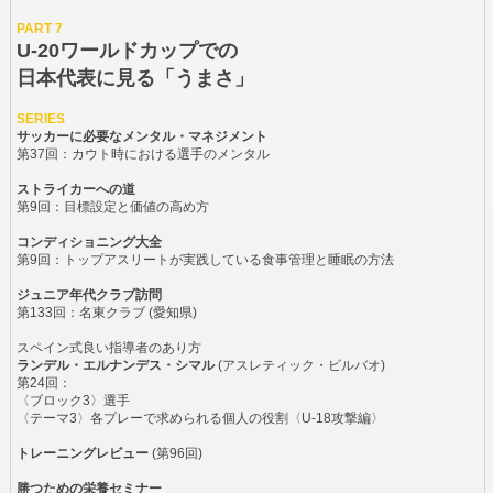
PART 7
U-20ワールドカップでの
日本代表に見る「うまさ」
SERIES
サッカーに必要なメンタル・マネジメント
第37回：カウト時における選手のメンタル
ストライカーへの道
第9回：目標設定と価値の高め方
コンディショニング大全
第9回：トップアスリートが実践している食事管理と睡眠の方法
ジュニア年代クラブ訪問
第133回：名東クラブ (愛知県)
スペイン式良い指導者のあり方
ランデル・エルナンデス・シマル
(アスレティック・ビルバオ)
第24回：
〈ブロック3〉選手
〈テーマ3〉各プレーで求められる個人の役割〈U-18攻撃編〉
トレーニングレビュー
(第96回)
勝つための栄養セミナー