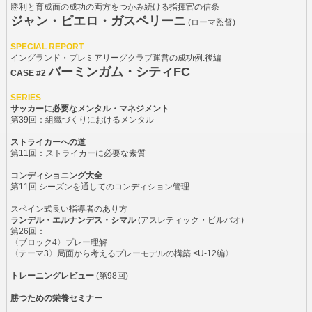
勝利と育成面の成功の両方をつかみ続ける指揮官の信条
ジャン・ピエロ・ガスペリーニ
(ローマ監督)
SPECIAL REPORT
イングランド・プレミアリーグクラブ運営の成功例:後編
バーミンガム・シティFC
CASE #2
SERIES
サッカーに必要なメンタル・マネジメント
第39回：組織づくりにおけるメンタル
ストライカーへの道
第11回：ストライカーに必要な素質
コンディショニング大全
第11回 シーズンを通してのコンディション管理
スペイン式良い指導者のあり方
ランデル・エルナンデス・シマル
(アスレティック・ビルバオ)
第26回：
〈ブロック4〉プレー理解
〈テーマ3〉局面から考えるプレーモデルの構築 <U-12編〉
トレーニングレビュー
(第98回)
勝つための栄養セミナー