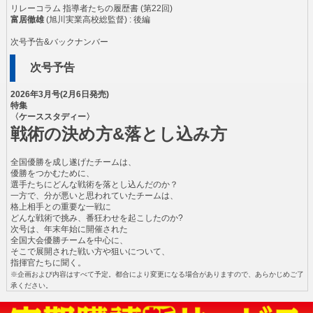
リレーコラム 指導者たちの履歴書 (第22回)
富居徹雄
(旭川実業高校総監督) : 後編
次号予告&バックナンバー
次号予告
2026年3月号(2月6日発売)
特集
〈ケーススタディー〉
戦術の決め方&落とし込み方
全国優勝を成し遂げたチームは、
優勝をつかむために、
選手たちにどんな戦術を落とし込んだのか？
一方で、分が悪いと思われていたチームは、
格上相手との重要な一戦に
どんな戦術で挑み、番狂わせを起こしたのか?
次号は、年末年始に開催された
全国大会優勝チームを中心に、
そこで展開された戦い方や狙いについて、
指揮官たちに聞く。
※企画および内容はすべて予定。都合により変更になる場合がありますので、あらかじめご了
承ください。