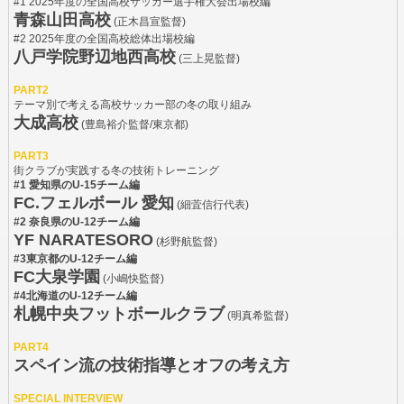
#1 2025年度の全国高校サッカー選手権大会出場校編
青森山田高校
(正木昌宣監督)
#2 2025年度の全国高校総体出場校編
八戸学院野辺地西高校
(三上晃監督)
PART2
テーマ別で考える高校サッカー部の冬の取り組み
大成高校
(豊島裕介監督/東京都)
PART3
街クラブが実践する冬の技術トレーニング
#1 愛知県のU-15チーム編
FC.フェルボール 愛知
(細萓信行代表)
#2 奈良県のU-12チーム編
YF NARATESORO
(杉野航監督)
#3東京都のU-12チーム編
FC大泉学園
(小嶋快監督)
#4北海道のU-12チーム編
札幌中央フットボールクラブ
(明真希監督)
PART4
スペイン流の技術指導とオフの考え方
SPECIAL INTERVIEW