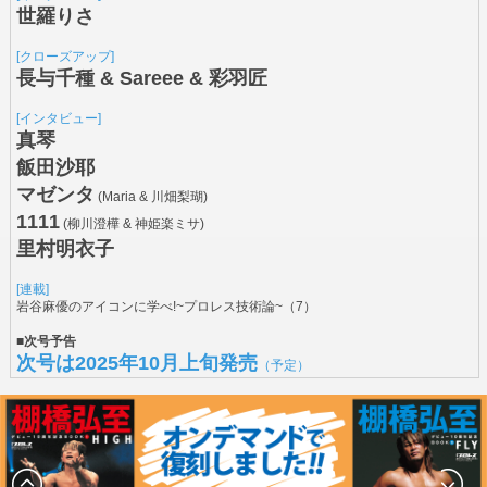
世羅りさ
[クローズアップ]
長与千種 & Sareee & 彩羽匠
[インタビュー]
真琴
飯田沙耶
マゼンタ
(Maria & 川畑梨瑚)
1111
(柳川澄樺 & 神姫楽ミサ)
里村明衣子
[連載]
岩谷麻優のアイコンに学べ!~プロレス技術論~（7）
■次号予告
次号は2025年10月上旬発売
（予定）