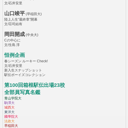
文/石井安里
山口竣平
(早稲田大)
陸上人生“最終章”開幕
文/荘司結有
岡田開成
(中央大)
Cの中心に
文/生島 淳
恒例企画
春シーズン ルーキー Check!
文/石井安里
新入生スナップショット
駅伝ボーイズコレクション
第100回箱根駅伝出場23校
全部員写真名鑑
青山学院大
駒澤大
城西大
東洋大
國學院大
法政大
早稲田大