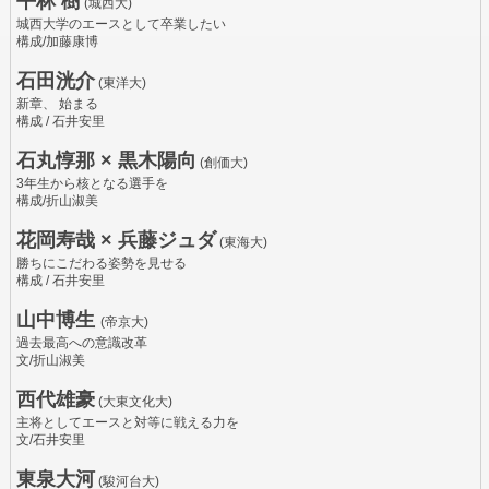
平林 樹
(城西大)
城西大学のエースとして卒業したい
構成/加藤康博
石田洸介
(東洋大)
新章、 始まる
構成 / 石井安里
石丸惇那 × 黒木陽向
(創価大)
3年生から核となる選手を
構成/折山淑美
花岡寿哉 × 兵藤ジュダ
(東海大)
勝ちにこだわる姿勢を見せる
構成 / 石井安里
山中博生
(帝京大)
過去最高への意識改革
文/折山淑美
西代雄豪
(大東文化大)
主将としてエースと対等に戦える力を
文/石井安里
東泉大河
(駿河台大)