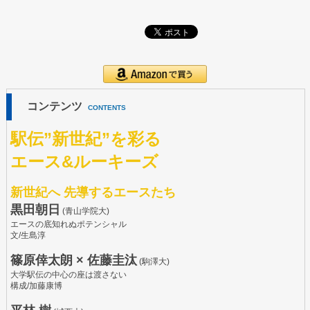
コンテンツ
CONTENTS
駅伝”新世紀”を彩る
エース&ルーキーズ
新世紀へ 先導するエースたち
黒田朝日
(青山学院大)
エースの底知れぬポテンシャル
文/生島淳
篠原倖太朗 × 佐藤圭汰
(駒澤大)
大学駅伝の中心の座は渡さない
構成/加藤康博