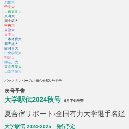
創価大
帝京大
大東文化大
東海大
国士舘大
中央大
立教大
日本大
日本体育大
順天堂大
駿河台大
中央学院大
明治大
神奈川大
東京農業大
山梨学院大
バックナンバーのお知らせ&次号予告
次号予告
大学駅伝2024秋号
9月下旬発売
夏合宿リポート
全国有力大学選手名鑑
&
大学駅伝 2024-2025
発行予定