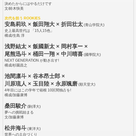
決めたからにはやるだけです
文/鈴木快美
次代を担う ROOKIES
安島莉玖 × 飯田翔大 × 折田壮太
(青山学院大)
史上最高世代は 「15人15色」
構成/生島 淳
浅野結太 × 飯國新太 × 岡村享ー ×
尾熊迅斗 × 桶田一翔 × 中川晴喜
(國學院大)
NEXT GENERATION が動き出す!
構成/杉園昌之
池間凛斗 × 谷本昂士郎 ×
川原琉人 × 玉目陸 × 永原颯磨
(順天堂大)
4年目にはこの学年で箱根 10区間独占を!
構成/加藤康博
桑田駿介
(駒澤大)
夢への挑戦始まる
文/加藤康博
松井海斗
(東洋大)
世界への土台づくり