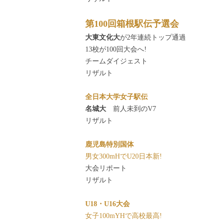
第100回箱根駅伝予選会
大東文化大
が2年連続トップ通過
13校が100回大会へ!
チームダイジェスト
リザルト
全日本大学女子駅伝
名城大
前人未到のV7
リザルト
鹿児島特別国体
男女300mHでU20日本新!
大会リポート
リザルト
U18・U16大会
女子100mYHで高校最高!