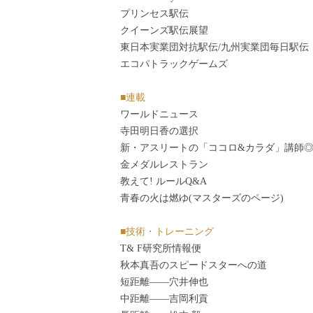
プリンセス駅伝
クイーンズ駅伝展望
東日本実業団対抗駅伝/九州実業団毎日駅伝
エコパトラックゲームズ
■連載
ワールドニュース
寺田明日香の選択
新・アスリートの「ココロ&カラダ」講師
金メダルレストラン
教えて! ルールQ&A
青春の火は燃ゆ(マスターズのページ)
■技術・トレーニング
T& F研究所情報便
秋本真吾のスピードスターへの道
短距離――穴井伸也
中距離――吉岡利貢