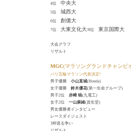
中央大
4位
城西大
5位
創価大
6位
大東文化大
東京国際大
7位
/8位
大会グラフ
リザルト
MGC
(マラソングランドチャンピ
パリ五輪マラソン代表決定!
男子優勝
小山直城
(Honda)
女子優勝
鈴木優花
(第一生命グループ)
男子2位
赤﨑 暁
(九電工)
女子2位
一山麻緒
(資生堂)
男女優勝者インタビュー
レースダイジェスト
3枠巡る争い
リザルト