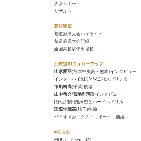
大会リポート
リザルト
高校駅伝
都道府県大会ハイライト
都道府県大会記録
全国高校駅伝出場校
北海道IHフォローアップ
山形愛羽
(熊本中央高・熊本)インタビュー
インターハイ&国体W二冠スプリンター
市船橋高
(千葉)後編
山中恭介/宮地利璃香
インタビュー
[練習紹介]走練習とハードルドリル
国際学院高
(埼玉)後編
バイオメカニクス・リポート～前編～
■競技会
MDC in Tokyo 2023