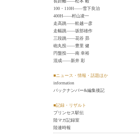
長距離――松本 毅
100・110H――雪下良治
400H――村山凌一
走高跳――舩越一彦
走幅跳――坂部雄作
三段跳――花谷 昴
砲丸投――豊里 健
円盤投――南 幸裕
混成――新井 彩
■ニュース・情報・話題ほか
information
バックナンバー&編集後記
■記録・リザルト
プリンセス駅伝
陸マガ記録室
陸連時報