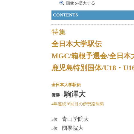
画像を拡大する
CONTENTS
特集
全日本大学駅伝
MGC/箱根予選会/全日本
鹿児島特別国体/U18・U1
全日本大学駅伝
駒澤大
優勝・
4年連続16回目の伊勢路制覇
青山学院大
2位
國學院大
3位