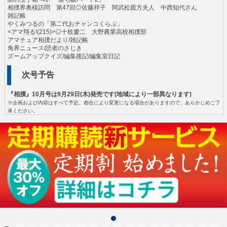
相撲界奥様訪問 第47回◎佐藤祥子 阿武松親方夫人 中西知代さん
雑記帳
やくみつるの「第二代おチャンコくらぶ」
<アマ翔る!(215)>◎十枝慶二 大野農業高校相撲部
アマチュア相撲だより/雑記帳
角界ニュース/読者のさじき
ズームアップクイズ/編集後記/編集室日記
次号予告
『相撲』10月号は9月29日(木)発売です(地域により一部異なります)
※企画および内容はすべて予定。都合により変更になる場合がありますので、あらかじめご了
承ください。