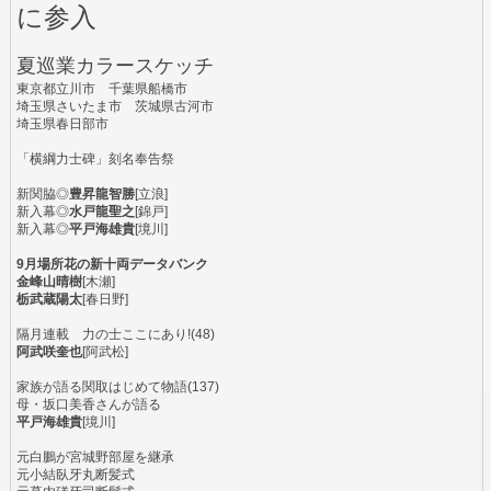
に参入
夏巡業カラースケッチ
東京都立川市 千葉県船橋市
埼玉県さいたま市 茨城県古河市
埼玉県春日部市
「横綱力士碑」刻名奉告祭
新関脇◎
豊昇龍智勝
[立浪]
新入幕◎
水戸龍聖之
[錦戸]
新入幕◎
平戸海雄貴
[境川]
9月場所花の新十両データバンク
金峰山晴樹
[木瀬]
栃武蔵陽太
[春日野]
隔月連載 力の士ここにあり!(48)
阿武咲奎也
[阿武松]
家族が語る関取はじめて物語(137)
母・坂口美香さんが語る
平戸海雄貴
[境川]
元白鵬が宮城野部屋を継承
元小結臥牙丸断髪式