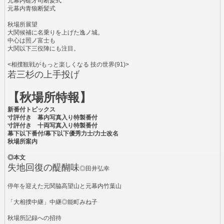
元幕内磋牙司断髪式
元幕内青狼断髪式
秋場所展望
大関候補に名乗りを上げた逸ノ城。
中心は照ノ富士も
大関以下三役陣にも注目。
<相撲観戦がもっと楽しくなる 技の世界(91)>
若三杉の上手投げ
【秋場所特報】
新番付トピックス
寸評付き 幕内写真入り特製番付
寸評付き 十両写真入り特製番付
幕下以下番付/幕下以下優秀力士/力士改名
秋場所案内
◎本文
失地回復の醍醐味
◎田井弘幸
停年を迎えた元関脇高望山と元幕内竹葉山
「大相撲中継」中継◎能町みね子
秋場所記録への招待