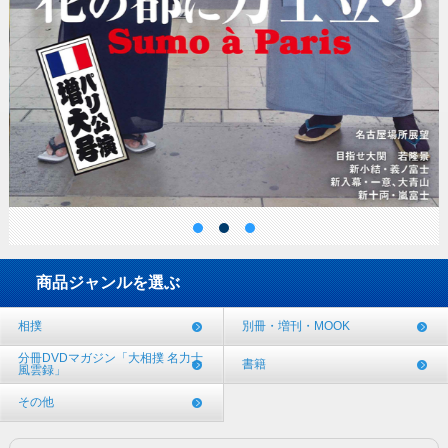
商品ジャンルを選ぶ
相撲
別冊・増刊・MOOK
分冊DVDマガジン「大相撲 名力士
書籍
風雲録」
その他