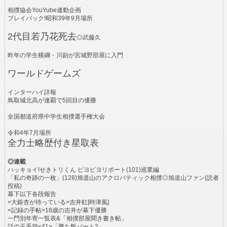
相撲協会YouYube連動企画
プレイバック!昭和39年9月場所
2代目若乃花死去
◎武藤久
昨年の学生横綱・川副が宮城野部屋に入門
ワールドゲームズ
インターハイ詳報
鳥取城北高が連覇で5回目の優勝
全国都道府県中学生相撲選手権大会
令和4年7月場所
全力士略歴付き星取表
◎連載
ハッキョイ!せきトリくん ピヨピヨリポート(101)巡業編
「私の奇跡の一枚」(128)旭道山のアクロバティック相撲◎旭道山ファン(読者
投稿)
幕下以下各段報告
<大銀杏が待っている>吉井虹[時津風]
<記録の手帖>18歳の吉井が幕下優勝
一門別年寄一覧表&「相撲部屋聞き書き帖」
話の玉手箱<41>「勝ち飯パート2」