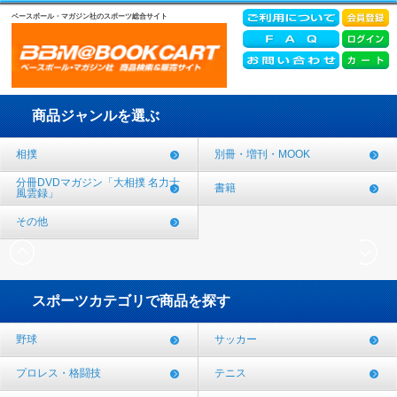
ベースボール・マガジン社のスポーツ総合サイト
商品ジャンルを選ぶ
相撲
別冊・増刊・MOOK
分冊DVDマガジン「大相撲 名力士
書籍
風雲録」
その他
スポーツカテゴリで商品を探す
野球
サッカー
プロレス・格闘技
テニス