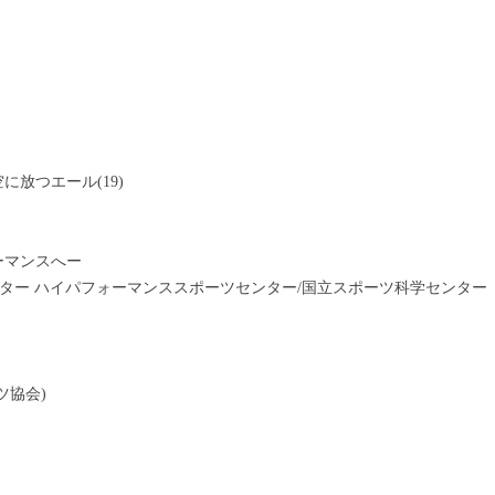
放つエール(19)
ーマンスへー
ンター ハイパフォーマンススポーツセンター/国立スポーツ科学センター
ツ協会)