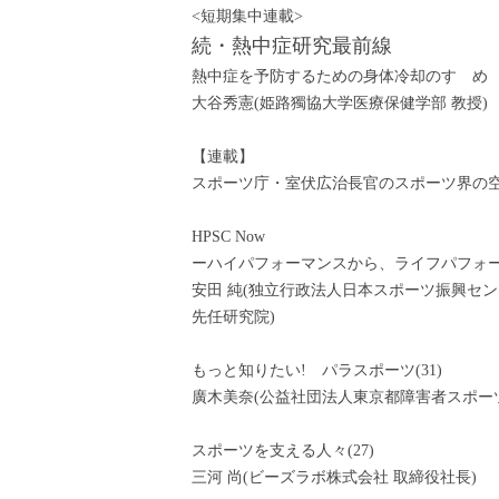
<短期集中連載>
続・熱中症研究最前線
熱中症を予防するための身体冷却のすゝめ
大谷秀憲(姫路獨協大学医療保健学部 教授)
【連載】
スポーツ庁・室伏広治長官のスポーツ界の空に
HPSC Now
ーハイパフォーマンスから、ライフパフォ
安田 純(独立行政法人日本スポーツ振興セ
先任研究院)
もっと知りたい! パラスポーツ(31)
廣木美奈(公益社団法人東京都障害者スポー
スポーツを支える人々(27)
三河 尚(ビーズラボ株式会社 取締役社長)