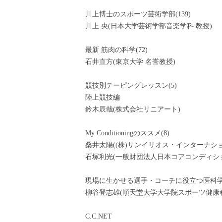
川上博士のスポーツ芸術学部(139)
川上 央(日本大学芸術学部音楽学科 教授)
最新 筋肉の科学(72)
石井直方(東京大学 名誉教授)
競技別テーピングレッスン(5)
陸上競技編
鈴木辰哉(株式会社リニアート)
My Conditioningのススメ(8)
桑井太陽((株)サンイリオス・インターナシ
石塚利光(一般財団法人日本コアコンディショ
現場に生かせる選手・コーチに役立つ医科学講
柳谷登志雄(順天堂大学大学院スポーツ健康科
C.C.NET