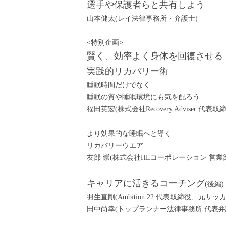
選手や保護者らと共有しよう
山本健太(レイ法律事務所・弁護士)
<特別企画>
賢く、効率よく身体を回復させる
実践的リカバリー術
睡眠時間だけでなく
睡眠の質や睡眠環境にも気を配ろう
福田英宏(株式会社Recovery Adviser 代表取
より効果的な睡眠へと導く
リカバリーウエア
友部 崇(株式会社HLコーポレーション 営業
キャリアに活きるコーチング
(後編)
羽生直剛(Ambition 22 代表取締役、元サッ
田中尚幸(トップランナー法律事務所 代表