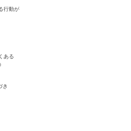
る行動が
くある
)
づき