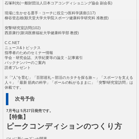
石塚利光(一般財団法人日本コアコンディショニング協会 副会長)
現場に生かせる選手・コーチに役立つ医科学講座(117)
柳谷登志雄(順天堂大学大学院スポーツ健康科学研究科 准教授)
突撃!研究室訪問(102)
西原康行(新潟医療福祉大学健康科学部 教授)
C.C.NET
ニュース&トピックス
指導者のためのセミナー情報
学会・研究会誌、大学紀要等の論文・記事索引
バックナンバーのご案内
読者プレゼント
※「”人”を育む」「百部巡礼～部活のカタチを探る旅～」「スポーツを支える
人々」「最新 筋肉の科学」「ボールの転がるままに」「突撃!研究室訪問」は
休載です。
次号予告
7月号は 5月27日発売です。
【特集】
ピークコンディションのつくり方
ついに新シーズンが開幕。