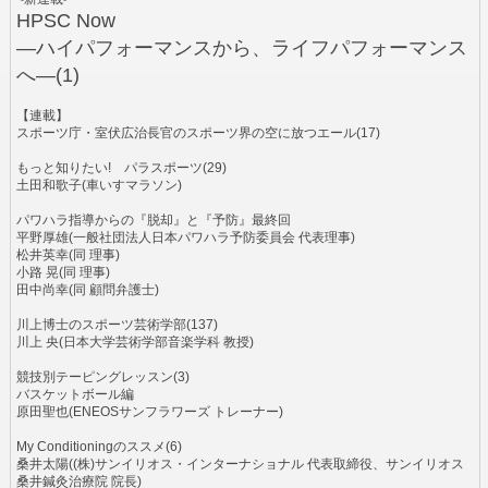
HPSC Now
―ハイパフォーマンスから、ライフパフォーマンス
へ―(1)
【連載】
スポーツ庁・室伏広治長官のスポーツ界の空に放つエール(17)
もっと知りたい! パラスポーツ(29)
土田和歌子(車いすマラソン)
パワハラ指導からの『脱却』と『予防』最終回
平野厚雄(一般社団法人日本パワハラ予防委員会 代表理事)
松井英幸(同 理事)
小路 晃(同 理事)
田中尚幸(同 顧問弁護士)
川上博士のスポーツ芸術学部(137)
川上 央(日本大学芸術学部音楽学科 教授)
競技別テーピングレッスン(3)
バスケットボール編
原田聖也(ENEOSサンフラワーズ トレーナー)
My Conditioningのススメ(6)
桑井太陽((株)サンイリオス・インターナショナル 代表取締役、サンイリオス
桑井鍼灸治療院 院長)