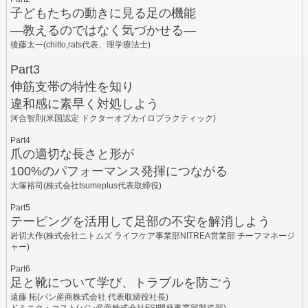
子どもたちの動きに見る足の機能
―教えるのではなく気づかせる―
後藤太一(chitto,rats代表、理学療法士)
Part3
伸筋支帯の特性を知り
違和感に素早く対処しよう
河合智則(米国認定 ドクターオブカイロプラクティック)
Part4
爪の適切な長さと形が
100%のパフォーマンス発揮につながる
大塚裕司(株式会社tsumeplus代表取締役)
Part5
テーピングを活用して足部の不安を解消しよう
岩切大作(株式会社ニトムズ ライフケア事業部NITREA営業部 チーフマネージ
ャー)
Part6
足と靴について学び、トラブルを防ごう
遠藤 拓(バン産商株式会社 代表取締役社長)