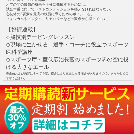
オフの間の鍛錬の成果を十分に発揮するためには、
試合本番に向けてベストコンディションを整えなければならない。
心技体の3要素を最高の状態に導くためのポイントを、
フィジカルやメンタル、リカバリーなどの観点から探っていく。
【好評連載】
◇競技別テーピングレッスン
◇現場に生かせる 選手・コーチに役立つスポーツ
医科学講座
◇スポーツ庁・室伏広治長官のスポーツ界の空に投
げる大きなエール
※企画および内容はすべて予定。都合により変更になる場合がありますので、あらかじめご
了承ください。