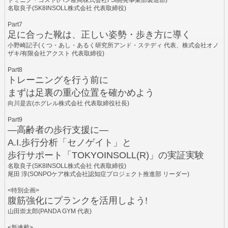
ドミニク・コスト(バン産商株式会社FSI開発事業部製造部)
名取良子(SK8INSOLL株式会社 代表取締役)
Part7
足に合った靴は、正しい姿勢・歩き方に導く
小野崎記子(くつ・あし・あるく研究所アンド・ステディ 代表、株式会社オノ
ザキ/有限会社アクスト 代表取締役)
Part8
トレーニングを行う前に
まずは足裏の重心位置を確かめよう
向川是吉(ホグレル株式会社 代表取締役社長)
Part9
―高齢者の歩行支援に―
A.I.歩行分析「セノゲイト」と
歩行サポート「TOKYOINSOLL(R)」の実証実験
名取良子(SK8INSOLL株式会社 代表取締役)
尾田 淳(SONPOケア株式会社認知症プロジェクト推進部 リーダー)
<特別企画>
腹筋強化にプランクを活用しよう!
山田崇太郎(PANDA GYM 代表)
<新連載>