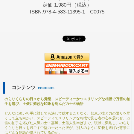
定価
1,980円（税込）
ISBN:978-4-583-11395-1 C0075
コンテンツ
CONTENTS
のらりくらりの日々から覚醒、スピーディーかつスリリングな相撲で万雷の拍
手を浴び、土俵に鮮烈な印象を刻んだ力士の物語
どんなに強い相手に対しても決して臆することなく、知恵と技と力の限りを尽
くして立ち向かい、スピーディでスリリングな相撲で見る者の心を震わせ、万
雷の拍手を浴びた人気力士・嘉風。土俵人生半ばまで、現状に満足し、のらり
くらりと日々を過ごす中堅力士だった彼が、別人のように変貌を遂げた背景に
はどんな物語が隠されているのか。