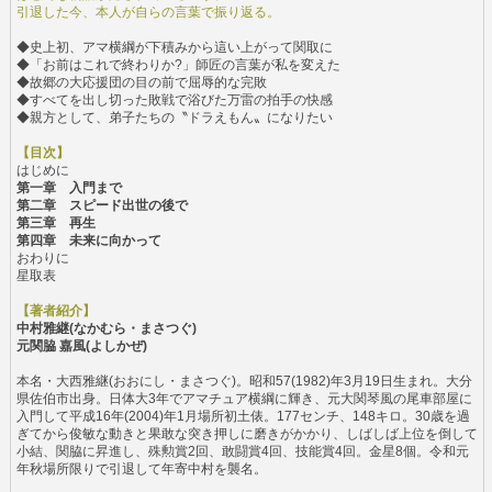
引退した今、本人が自らの言葉で振り返る。
◆史上初、アマ横綱が下積みから這い上がって関取に
◆「お前はこれで終わりか?」師匠の言葉が私を変えた
◆故郷の大応援団の目の前で屈辱的な完敗
◆すべてを出し切った敗戦で浴びた万雷の拍手の快感
◆親方として、弟子たちの〝ドラえもん〟になりたい
【目次】
はじめに
第一章 入門まで
第二章 スピード出世の後で
第三章 再生
第四章 未来に向かって
おわりに
星取表
【著者紹介】
中村雅継(なかむら・まさつぐ)
元関脇 嘉風(よしかぜ)
本名・大西雅継(おおにし・まさつぐ)。昭和57(1982)年3月19日生まれ。大分
県佐伯市出身。日体大3年でアマチュア横綱に輝き、元大関琴風の尾車部屋に
入門して平成16年(2004)年1月場所初土俵。177センチ、148キロ。30歳を過
ぎてから俊敏な動きと果敢な突き押しに磨きがかかり、しばしば上位を倒して
小結、関脇に昇進し、殊勲賞2回、敢闘賞4回、技能賞4回。金星8個。令和元
年秋場所限りで引退して年寄中村を襲名。