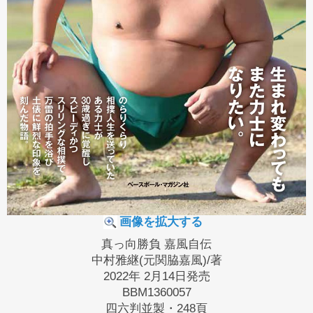
画像を拡大する
真っ向勝負 嘉風自伝
中村雅継(元関脇嘉風)/著
2022年 2月14日発売
BBM1360057
四六判並製・248頁