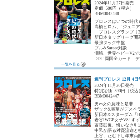
2024年11月27日発売
定価
580円（税込）
BBM0042448
プロレスはいつの時代
高橋ヒロム、"ジュニア
「プロレスグランプリ2
新日本タッグリーグ開幕
最強タッグ中盤
ブル&Sareee対談
潮崎、世界ヘビーV2
DDT 両国全カード…
一覧を見る
週刊プロレス 12月 4日
2024年11月20日発売
特別定価
590円（税込
BBM0042447
男vs女の意味と是非
ザック&舞華がデスペ
新日本&スターダム「Histor
岩谷IWGP女子V8! す
齋藤彰俊、悔いなき引退
中邑が語る対憂流迦と
上谷、たむ下し年末両