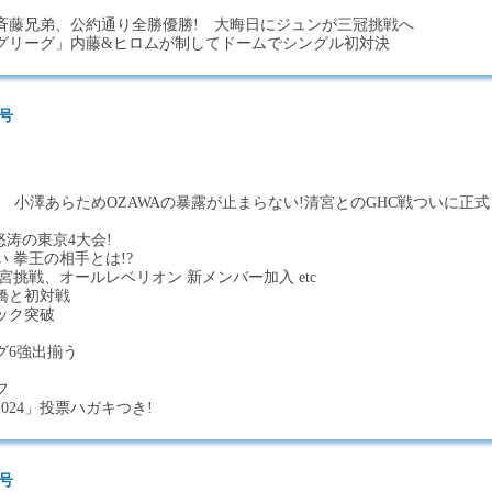
斉藤兄弟、公約通り全勝優勝! 大晦日にジュンが三冠挑戦へ
グリーグ」内藤&ヒロムが制してドームでシングル初対決
日号
 小澤あらためOZAWAの暴露が止まらない!清宮とのGHC戦ついに正式
怒涛の東京4大会!
 拳王の相手とは!?
宮挑戦、オールレベリオン 新メンバー加入 etc
橋と初対戦
ック突破
グ6強出揃う
フ
024」投票ハガキつき!
日号