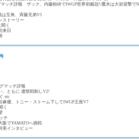
グマッチ詳報 ザック、内藤粉砕でIWGP世界初戴冠!/鷹木は大岩迎撃でN
戦は互角、斉藤兄弟V5
ンストーリー
に聞く
初来日
跡
日号
ッグマッチ詳報
、ともに 遺恨戦制しV2!
etc
麻優、トニー・ストーム下してIWGP王座V7
に聞く
望
マッチ
阪でYAMATOへ挑戦
詩美インタビュー