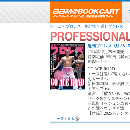
ホーム
>
プロレス・格闘技
>
週刊プロレス
週刊プロレス 1月 8&1
2024年12月25日発売
特別定価
590円（税込
BBM0042502
GO ACE ROAD
エースは遠い?遠くな
え大一番へ
新日本2024 最終興
トアップ etc
清宮、「彼女いる」衝撃
ザック&クリスチャン
三冠取りヘジュン単独
たむ戦ヘウナギ直撃
【付録】2025カレンダ
一覧を見る