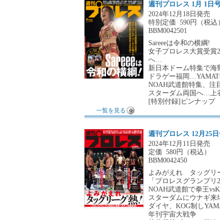
週刊プロレス 1月 1日
2024年12月18日発売
特別定価
590円（税込
BBM0042501
Sareeeは令和の横綱!
女子プロレス大賞受賞
へ…
新日本ドーム特集で海
ドラゲー福岡…YAMA
NOAH武道館特集、注
スターダム両国へ…上
[特別付録]ピンナップ
一覧を見る
週刊プロレス 12月25
2024年12月11日発売
定価
580円（税込）
BBM0042450
よみがえれ タッグリ
「プロレスグランプリ2
NOAH武道館で拳王vsK
スターダムにウナギ来
ダイヤ、KOG制しYAM
年刊宇宙大戦争