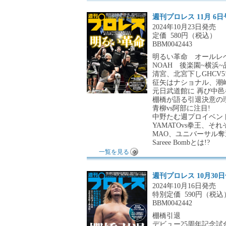
週刊プロレス 11月 6日
2024年10月23日発売
定価
580円（税込）
BBM0042443
明るい革命 オールレ
NOAH 後楽園~横浜~
清宮、北宮下しGHCV5
征矢はナショナル、潮
元日武道館に 再び中邑参
棚橋が語る引退決意の
青柳vs阿部に注目!
中野たむ週プロイベン
YAMATOvs拳王、そ
MAO、ユニバーサル奪
Sareee Bombとは!?
一覧を見る
週刊プロレス 10月30
2024年10月16日発売
特別定価
590円（税込
BBM0042442
棚橋引退
デビュー25周年記念試