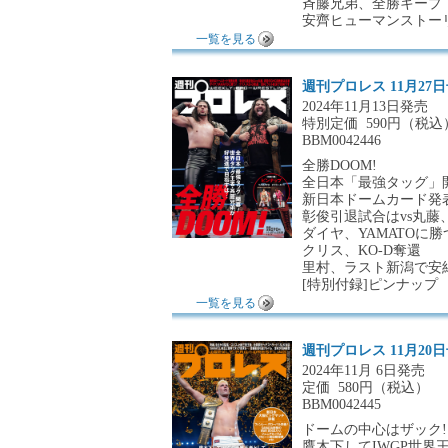
斉藤兄弟、全勝キープ
安齊ヒューマンストー
一覧を見る
週刊プロレス 11月27
2024年11月13日発売
特別定価
590円（税込
BBM0042446
全勝DOOM!
全日本「最強タッグ」
新日本ドームカード発
彰俊引退試合はvs丸藤
ダイヤ、YAMATOに勝
クリス、KO-D奪還
里村、ラスト新潟で安
[特別付録]ピンナップ
一覧を見る
週刊プロレス 11月20
2024年11月 6日発売
定価
580円（税込）
BBM0042445
ドームの中心はザック!
鷹木下してIWGP世