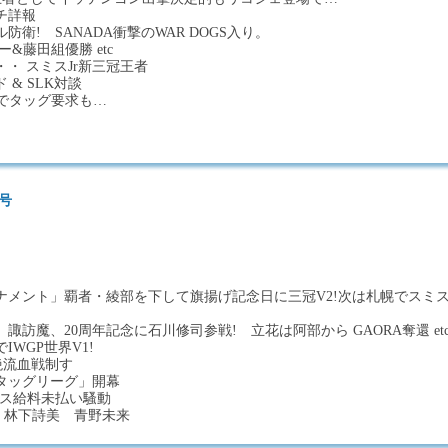
チ詳報
衛! SANADA衝撃のWAR DOGS入り。
&藤田組優勝 etc
・ スミスJr新三冠王者
& SLK対談
辱でタッグ要求も…
日号
）
ナメント」覇者・綾部を下して旗揚げ記念日に三冠V2!次は札幌でスミス
訪魔、20周年記念に石川修司参戦! 立花は阿部から GAORA奪還 et
WGP世界V1!
壮絶流血戦制す
タッグリーグ」開幕
イス給料未払い騷動
 林下詩美 青野未来