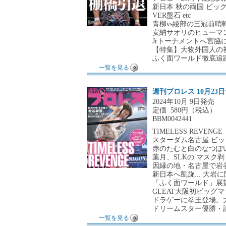
新日本 秋の両国 ビッ
VER盤石 etc
青柳vs綾部の三冠前哨
安納サオリのヒューマ
Jrトーナメントへ宮脇
【特集】大物外国人の
ふく面ワールド徹底追
一覧を見る
週刊プロレス 10月23
2024年10月 9日発売
定価
580円（税込）
BBM0042441
TIMELESS REVENGE
スターダム名古屋 ビ
赤のたむと白のなつぽい
葉月、SLKの マスク剥ぐ 
因縁の地・名古屋で岩谷
新日本へ凱旋... 大岩
「ふく面ワールド」展
GLEAT大阪初ビッグ
ドラゲーに拳王登場。大
ドリームスター優勝・
一覧を見る