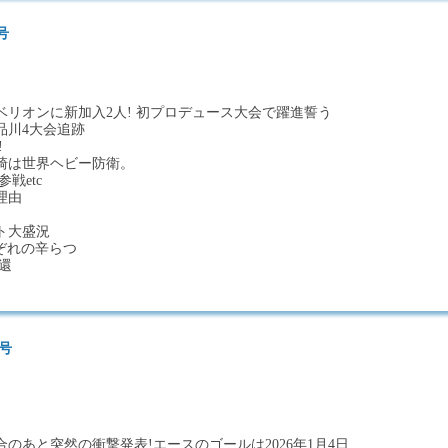
号
ベリオンに新加入2人! 初プロデュース大会で躍進誓う
品川4大会追跡
!
崎は世界ヘビー防衛。
戦etc
理由
ト大盛況
れぞれの辛らつ
還
日号
）
合のあと突然の衝撃発表!エースのゴールは2026年1月4日