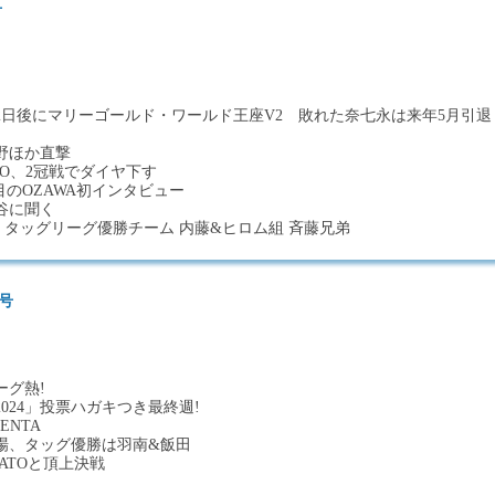
号
）
2日後にマリーゴールド・ワールド王座V2 敗れた奈七永は来年5月引退
野ほか直撃
TO、2冠戦でダイヤ下す
目のOZAWA初インタビュー
谷に聞く
 タッグリーグ優勝チーム 内藤&ヒロム組 斉藤兄弟
日号
ーグ熱!
024」投票ハガキつき最終週!
ENTA
場、タッグ優勝は羽南&飯田
ATOと頂上決戦