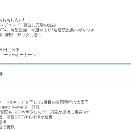
もおもしろい!
レジェンド” 藤波に完勝の重み
024」展望企画 今週号より3週連続投票ハガキつき!
! 海野、ザックに勝つ
で永田に照準
ディーノvsオーカーン
号
）
ラード&キッドを下して2度目の合同興行は大団円
ic X-over II」詳報
ず奮闘も KOPW奪取ならず、刀羅が棚橋に毒霧 etc
。清宮GHCV6も小澤が造反
棚橋
国で挑戦