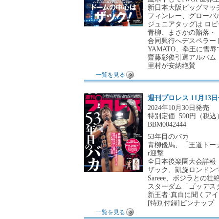
新日本大阪ビッグマッ
フィンレー、グローバル防
ジュニアタッグは ロビー
青柳、まさかの陥落・・
合同興行へデスペラード 
YAMATO、拳王に雪
齋藤彰俊引退アルバム
里村が安納絶賛
一覧を見る
週刊プロレス 11月13
2024年10月30日発売
特別定価
590円（税込
BBM0042444
53年目のバカ
青柳優馬、「王道トー
r迎撃
全日本後楽園大会詳報 諏
ザック、凱旋ロンドンでI
Sareee、ボジラとの
スターダム「ゴッデス
新王者·真白に聞くア
[特別付録]ピンナップ
一覧を見る