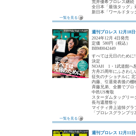
荒井優希プロレス継続
全日本「最強タッグ」
新日本「ワールドタッ
一覧を見る
週刊プロレス 12月18
2024年12月 4日発売
定価
580円（税込）
BBM0042449
すべては元日のために!
決定
NOAH 1・1武道館へ
方舟25周年にふさわしい
征矢のナショナルに 北
内藤、引退発表後の棚
斉藤兄弟、全勝でブロ
中邑US奪取
スターダムタッグリー
長与還暦祭り
マイティ井上追悼グラ
「プロレスグランプリ2
一覧を見る
週刊プロレス 12月11