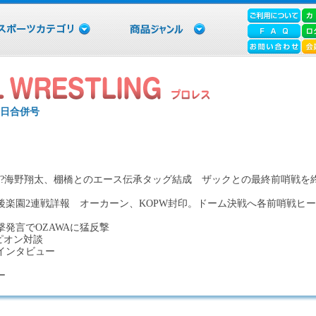
5日合併号
）
い?海野翔太、棚橋とのエース伝承タッグ結成 ザックとの最終前哨戦を
行後楽園2連戦詳報 オーカーン、KOPW封印。ドーム決戦へ各前哨戦ヒー
発言でOZAWAに猛反撃
ピオン対談
インタビュー
ー