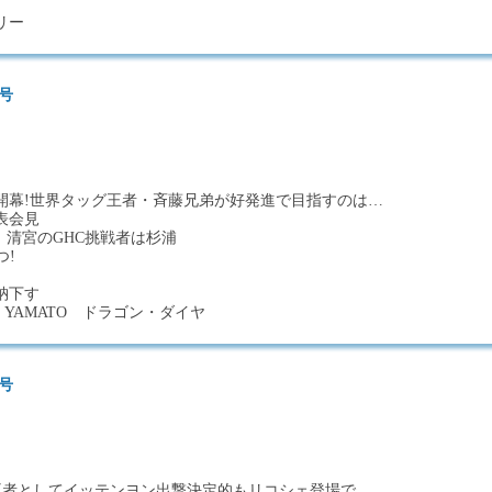
リー
日号
）
開幕!世界タッグ王者・斉藤兄弟が好発進で目指すのは…
表会見
、清宮のGHC挑戦者は杉浦
つ!
納下す
 YAMATO ドラゴン・ダイヤ
日号
界王者としてイッテンヨン出撃決定的もリコシェ登場で…