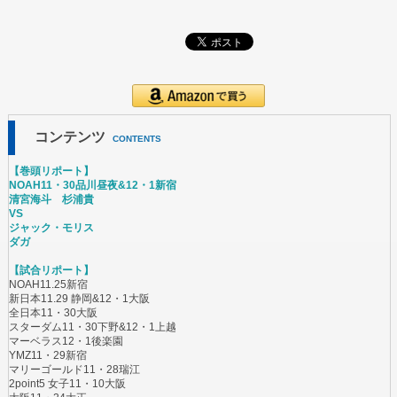
コンテンツ
CONTENTS
【巻頭リポート】
NOAH11・30品川昼夜&12・1新宿
清宮海斗 杉浦貴
VS
ジャック・モリス
ダガ
【試合リポート】
NOAH11.25新宿
新日本11.29 静岡&12・1大阪
全日本11・30大阪
スターダム11・30下野&12・1上越
マーベラス12・1後楽園
YMZ11・29新宿
マリーゴールド11・28瑞江
2point5 女子11・10大阪