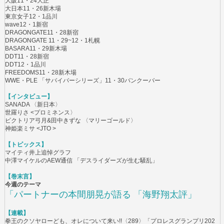
大阪11・24大正
大日本11・26新木場
東京女子12・1品川
wave12・1新宿
DRAGONGATE11・28新宿
DRAGONGATE 11・29~12・1札幌
BASARA11・29新木場
DDT11・28新宿
DDT12・1品川
FREEDOMS11・28新木場
WWE・PLE 「サバイバーシリーズ」11・30バンクーバー
【インタビュー】
SANADA 〈新日本〉
世羅りさ <プロミネンス〉
ビクトリア弓月&田中きずな 〈マリーゴールド〉
神姫楽ミサ <JTO >
【トピックス】
マイティ井上追悼グラフ
中澤マイケルのAEW通信 「デスライダーズが生む騒乱」
【巻末言】
今週のテーマ
「パートナーの本間朋晃が語る 「海野翔太評」
【連載】
拳王のクソヤローども、オレについて来い!!〈289〉「プロレスグランプリ202