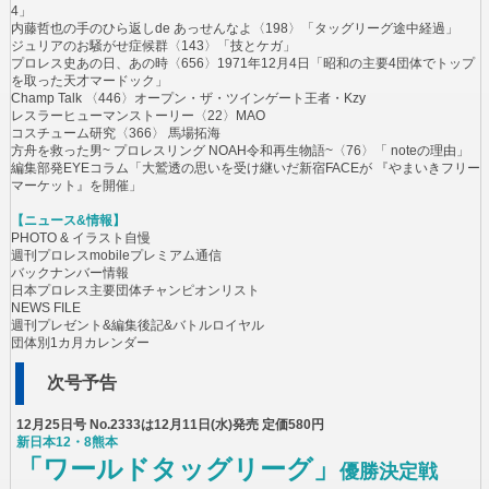
4」
内藤哲也の手のひら返しde あっせんなよ〈198〉「タッグリーグ途中経過」
ジュリアのお騒がせ症候群〈143〉「技とケガ」
プロレス史あの日、あの時〈656〉1971年12月4日「昭和の主要4団体でトップ
を取った天才マードック」
Champ Talk 〈446〉オープン・ザ・ツインゲート王者・Kzy
レスラーヒューマンストーリー〈22〉MAO
コスチューム研究〈366〉 馬場拓海
方舟を救った男~ プロレスリング NOAH令和再生物語~〈76〉「 noteの理由」
編集部発EYEコラム「大鷲透の思いを受け継いだ新宿FACEが 『やまいきフリー
マーケット』を開催」
【ニュース&情報】
PHOTO & イラスト自慢
週刊プロレスmobileプレミアム通信
バックナンバー情報
日本プロレス主要団体チャンピオンリスト
NEWS FILE
週刊プレゼント&編集後記&バトルロイヤル
団体別1カ月カレンダー
次号予告
12月25日号 No.2333は12月11日(水)発売 定価580円
新日本12・8熊本
「ワールドタッグリーグ」
優勝決定戦