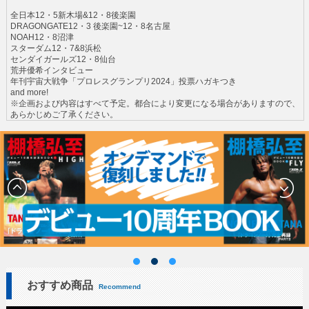
全日本12・5新木場&12・8後楽園
DRAGONGATE12・3 後楽園~12・8名古屋
NOAH12・8沼津
スターダム12・7&8浜松
センダイガールズ12・8仙台
荒井優希インタビュー
年刊宇宙大戦争「プロレスグランプリ2024」投票ハガキつき
and more!
※企画および内容はすべて予定。都合により変更になる場合がありますので、
あらかじめご了承ください。
おすすめ商品
Recommend