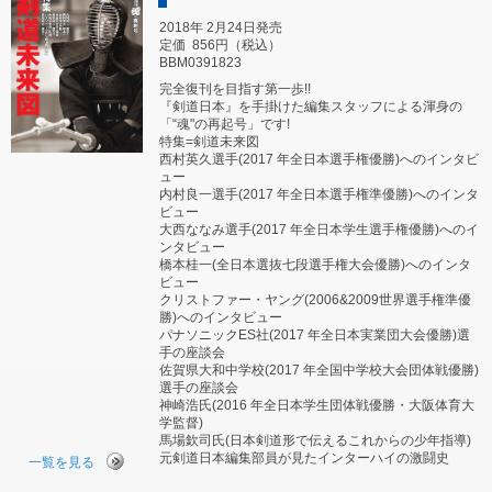
2018年 2月24日発売
定価
856円（税込）
BBM0391823
完全復刊を目指す第一歩!!
『剣道日本』を手掛けた編集スタッフによる渾身の
「“魂"の再起号」です!
特集=剣道未来図
西村英久選手(2017 年全日本選手権優勝)へのインタビ
ュー
内村良一選手(2017 年全日本選手権準優勝)へのインタ
ビュー
大西ななみ選手(2017 年全日本学生選手権優勝)へのイ
ンタビュー
橋本桂一(全日本選抜七段選手権大会優勝)へのインタ
ビュー
クリストファー・ヤング(2006&2009世界選手権準優
勝)へのインタビュー
パナソニックES社(2017 年全日本実業団大会優勝)選
手の座談会
佐賀県大和中学校(2017 年全国中学校大会団体戦優勝)
選手の座談会
神崎浩氏(2016 年全日本学生団体戦優勝・大阪体育大
学監督)
馬場欽司氏(日本剣道形で伝えるこれからの少年指導)
元剣道日本編集部員が見たインターハイの激闘史
一覧を見る