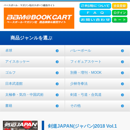
ベースボール・マガジン社のスポーツ総合サイト
商品ジャンルを選ぶ
卓球
バレーボール
アイスホッケー
フィギュアスケート
ゴルフ
別冊・増刊・MOOK
日本武道館
少林寺拳法
太極拳・気功・中国武術
剣道・弓道・合気道
書籍
その他
剣道JAPAN(ジャパン)2018 Vol.1