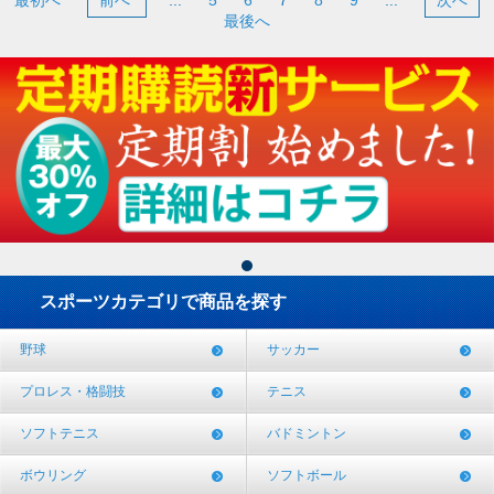
最初へ
前へ
...
5
6
7
8
9
...
次へ
最後へ
スポーツカテゴリで商品を探す
野球
サッカー
プロレス・格闘技
テニス
ソフトテニス
バドミントン
ボウリング
ソフトボール