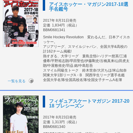
アイスホッケー・マガジン2017-18選
手名鑑号
2017年 8月31日発売
定価
1,834円（税込）
BBM0681341
Smile Hockey Revolution 変わるんだ、日本アイスホ
ッケー。
アジアリーグ、スマイルジャパン、全国大学&高校の
計162チーム掲載!
熱すぎる、大学リーグ 蓑島圭悟/ハリデー慈英/三浦
優希/平野裕志朗/早田聖也/伊藤剛史/古橋真来/山田虎太
朗/中屋敷侑史/羽刕 銘/中島彰吾
スマイル同級生トーク 鈴木世奈/大沢ちほ/米山知奈
関東大学1部リーグA・B 関西学生リーグ選手名鑑
全国大学名簿/全国高校名簿/全国女子チームA名簿
一覧を見る
フィギュアスケートマガジン 2017-20
18 プレシーズン
2017年 8月23日発売
定価
1,313円（税込）
BBM0681340