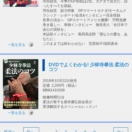
羽生結弦、今季のGP初戦は2位。カナダで見せた、語
ったすべてを収録。
羽生結弦 総力特集 GPスケートカナダ/オータムク
ラシック・レポート/会見&インタビュー完全収録
世界の頂点へ GPスケートアメリカ優勝! 宇野昌磨
巻き返しへ 単独インタビュー 無良崇人「全日本で
会心の演技を」
本誌初インタビュー 島田高志郎「僕なりの愛を、あ
なたに」
このままでは終わらせない 宮原知子/浅田真央
一覧を見る
DVDでよくわかる! 少林寺拳法 柔法の
コツ
2016年10月22日発売
定価
2,200円（税込）
BBM1410208
映像時間51分
柔法の骨子を新井庸弘前会長が
実演解説するスペシャルレッスン!
一覧を見る