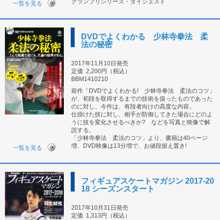
グランプリシリーズ・ダイジェスト
一覧を見る
DVDでよくわかる 少林寺拳法 柔
法の秘密
2017年11月10日発売
定価
2,200円（税込）
BBM1410210
前作「DVDでよくわかる! 少林寺拳法 柔法のコツ」
が、初段を取得するまでの技術を扱ったものであった
のに対し、今作は、有段者向けの高度な内容。
仕掛けた技に対し、相手が防御してきた場合にどのよ
うに技を変化させるべきか? などを写真と映像で解
説する。
「少林寺拳法 柔法のコツ」より、書籍は40ページ
増、DVD映像は13分増で、お値段据え置き!
一覧を見る
フィギュアスケートマガジン 2017-20
18 シーズンスタート
2017年10月31日発売
定価
1,313円（税込）