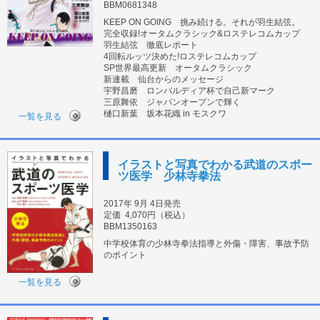
BBM0681348
KEEP ON GOING 挑み続ける。それが羽生結弦。
完全収録!オータムクラシック&ロステレコムカップ
羽生結弦 徹底レポート
4回転ルッツ決めた!ロステレコムカップ
SP世界最高更新 オータムクラシック
新連載 仙台からのメッセージ
宇野昌磨 ロンバルディア杯で自己新マーク
三原舞依 ジャパンオープンで輝く
樋口新葉 坂本花織 in モスクワ
一覧を見る
イラストと写真でわかる武道のスポー
ツ医学 少林寺拳法
2017年 9月 4日発売
定価
4,070円（税込）
BBM1350163
中学校体育の少林寺拳法指導と外傷・障害、事故予防
のポイント
一覧を見る