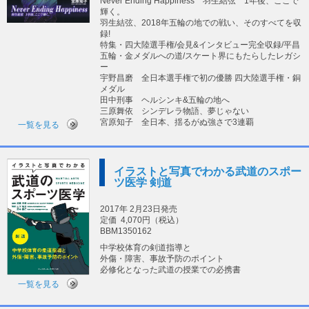
Never Ending Happiness 羽生結弦 1年後、ここで
輝く。
羽生結弦、2018年五輪の地での戦い、そのすべてを収
録!
特集・四大陸選手権/会見&インタビュー完全収録/平昌
五輪・金メダルへの道/スケート界にもたらしたレガシ
ー
宇野昌磨 全日本選手権で初の優勝 四大陸選手権・銅
メダル
田中刑事 ヘルシンキ&五輪の地へ
三原舞依 シンデレラ物語、夢じゃない
宮原知子 全日本、揺るがぬ強さで3連覇
一覧を見る
イラストと写真でわかる武道のスポー
ツ医学 剣道
2017年 2月23日発売
定価
4,070円（税込）
BBM1350162
中学校体育の剣道指導と
外傷・障害、事故予防のポイント
必修化となった武道の授業での必携書
一覧を見る