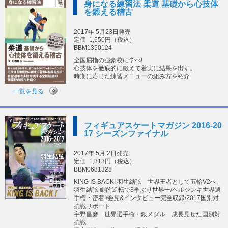
身になる練習法 柔道 基礎から心技体
を鍛える稽古
2017年 5月23日発売
定価
1,650円（税込）
BBM1350124
全国屈指の強豪校に学べ!
心技体を徹底的に鍛えて着実に結果を出す。
時期に応じた練習メニューの組み方を紹介
一覧を見る
フィギュアスケートマガジン 2016-20
17 シーズンファイナル
2017年 5月 2日発売
定価
1,313円（税込）
BBM0681328
KING IS BACK! 羽生結弦 世界王者として五輪V2へ。
羽生結弦 劇的逆転で3季ぶり世界一/ヘルシンキ世界選
手権・密着!/会見&インタビュー完全収録/2017国別対
抗戦リポート
宇野昌磨 世界選手権・銀メダル 成長見せた国別対
抗戦