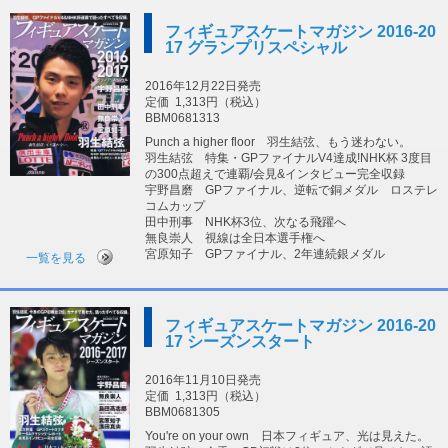
フィギュアスケートマガジン 2016-20
17 グランプリスペシャル
2016年12月22日発売
定価
1,313円（税込）
BBM0681313
Punch a higher floor 羽生結弦、もう迷わない。
羽生結弦 特集・GPファイナルV4達成!NHK杯 3度目
の300点超えで連覇/会見&インタビュー完全収録
宇野昌磨 GPファイナル、逆転で銅メダル ロステレ
コムカップ
田中刑事 NHK杯3位、次なる飛躍へ
無良崇人 視線は全日本選手権へ
宮原知子 GPファイナル、2年連続銀メダル
一覧を見る
フィギュアスケートマガジン 2016-20
17 シーズンスタート
2016年11月10日発売
定価
1,313円（税込）
BBM0681305
You're on your own 日本フィギュア、光は見えた。