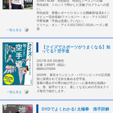
START NOW 羽生結弦 特別なシーズンへの旅
羽生結弦、トロントで明かした五輪プログラムへの思
い。
羽生結弦 密着レポート!トロント公開練習/会見&イン
タビュー完全収録/ファンタジー・オン・アイス2017
宇野昌磨「平昌は意識していない」
ドリーム・オン・アイス2017/2017-2018シーズン展
望
一覧を見る
【クイズでスポーツがうまくなる】知
ってる? 空手道
2017年 8月 9日発売
定価
1,650円（税込）
BBM1370094
2020年、東京オリンピック・パラリンピックの正式競
技に採用されて注目を集める空手道。
道着の畳み方や帯の結び方といった基本的な知識か
ら、形、組手がうまく、楽しくなるための方法をクイ
ズ形式で紹介します。
一覧を見る
DVDでよくわかる! 太極拳 推手詳解