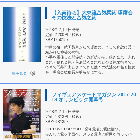
【入荷待ち】大東流合気柔術 琢磨会
その技法と合気之術
2018年 2月 9日発売
定価
2,200円（税込）
BBM1350157
中興の祖・武田惣角から久琢磨に、そして森恕に受け
継がれた神秘の武術。
小手を駆使した関節技・急所技から、抜き合気・入れ
合気・触れ合気・前肩詰め合気などの合気之術まで、
今まで門外不出とされてきた数々の技法の神髄と極意
を、琢磨会総務長が明らかにする。
一覧を見る
フィギュアスケートマガジン 2017-20
18 オリンピック開幕号
2018年 2月 5日発売
定価
1,313円（税込）
BBM0681358
ALL LOVE FOR YOU 必ず最後に愛は勝つ。
みんなの愛を平昌へ。きっと最高の瞬間が待ってい
る。