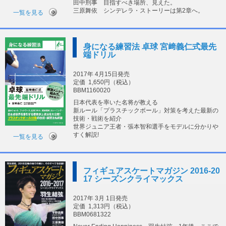
田中刑事 目指すべき場所、見えた。
三原舞依 シンデレラ・ストーリーは第2章へ。
一覧を見る
身になる練習法 卓球 宮﨑義仁式最先
端ドリル
2017年 4月15日発売
定価
1,650円（税込）
BBM1160020
日本代表を率いた名将が教える
新ルール「プラスチックボール」対策を考えた最新の
技術・戦術を紹介
世界ジュニア王者・張本智和選手をモデルに分かりや
すく解説!
一覧を見る
フィギュアスケートマガジン 2016-20
17 シーズンクライマックス
2017年 3月 1日発売
定価
1,313円（税込）
BBM0681322