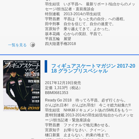
羽生結弦 いざ平昌へ 最新リポート/仙台からのメッ
セージ/担当記者・直前座談会
特別連載 2013-2014の羽生結弦
宇野昌磨 平昌は「もっと先の自分」への過程。
田中刑事 自分を信じて、自分の速度で。
宮原知子 乗り越えてきて、よかった。
坂本花織 心からの笑顔、平昌で。
平昌五輪 展望
四大陸選手権2018
一覧を見る
フィギュアスケートマガジン 2017-20
18 グランプリスペシャル
2017年12月19日発売
定価
1,313円（税込）
BBM0681353
Ready Go 2018 待ってろ平昌、必ず行くから。
がんばれ日本! がんばれ羽生! 今こそ総力結集だ!!
羽生結弦 NHK杯ドキュメント/あのSMILEをもう一
度/特別連載 2013-2014の羽生結弦/仙台からのメッセ
ージ/担当記者・緊急座談会
宇野昌磨 ファイナルで地元沸かせる。
宮原知子 お帰りなさい、クイーン。
樋口新葉 止まらない、約束の地まで。