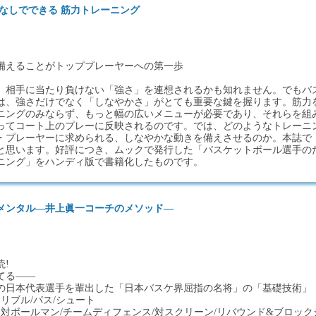
なしでできる 筋力トレーニング
備えることがトッププレーヤーへの第一歩
、相手に当たり負けない「強さ」を連想されるかも知れません。でもバ
は、強さだけでなく「しなやかさ」がとても重要な鍵を握ります。筋力
ニングのみならず、もっと幅の広いメニューが必要であり、それらを組
ってコート上のプレーに反映されるのです。では、どのようなトレーニ
・プレーヤーに求められる、しなやかな動きを備えさせるのか。本誌で
と思います。好評につき、ムックで発行した「バスケットボール選手の
ニング」をハンディ版で書籍化したものです。
メンタル―井上眞一コーチのメソッド―
!
てる――
多の日本代表選手を輩出した「日本バスケ界屈指の名将」の「基礎技術」
リブル/パス/シュート
対ボールマン/チームディフェンス/対スクリーン/リバウンド&ブロック