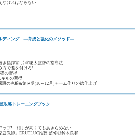
えなければならない
ルディング ―育成と強化のメソッド―
若き指揮官!片峯聡太監督の指導法
み方で差を付けろ!
)基礎の習得
)スキルの習得
)課題の克服&第Ⅳ期(10～12月)チーム作りの総仕上げ
低差攻略トレーニングブック
アップ! 相手が高くてもあきらめない!
庭教師」ERUTLUC推奨!監修◎鈴木良和