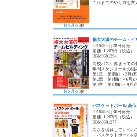
これまでのやり方を変
一覧を見る
福大大濠のチーム・ビ
2016年 9月28日発売
定価
1,263円（税込）
BBM0681294
高校バスケ界きっての
年間スケジュールの組
第1章 第Ⅰ期(1～3月
第2章 第Ⅱ期(4～6月
第3章 第Ⅲ期(7～9月
一覧を見る
バスケットボール 高
2016年 6月30日発売
定価
1,263円（税込）
BBM0681277
高さを理解してレベル
「バスケットボールの家