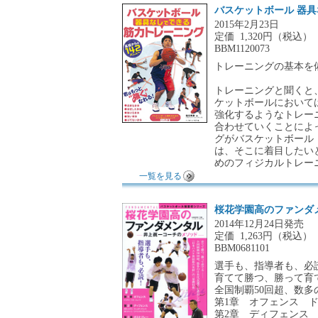
バスケットボール 器具
2015年2月23日
定価
1,320円（税込）
BBM1120073
トレーニングの基本を
トレーニングと聞くと
ケットボールにおいて
強化するようなトレー
合わせていくことによ
グがバスケットボール
は、そこに着目したい
めのフィジカルトレー
一覧を見る
桜花学園高のファンダ
2014年12月24日発売
定価
1,263円（税込）
BBM0681101
選手も、指導者も、必読
育てて勝つ、勝って育
全国制覇50回超、数
第1章 オフェンス ド
第2章 ディフェンス 