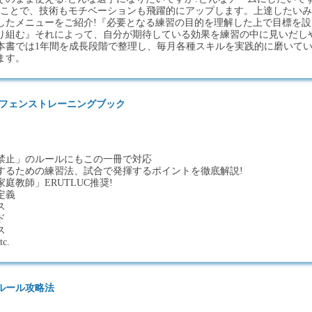
ることで、技術もモチベーションも飛躍的にアップします。上達したいみ
したメニューをご紹介!『必要となる練習の目的を理解した上で目標を設
り組む』それによって、自分が期待している効果を練習の中に見いだし
本書では1年間を成長段階で整理し、毎月各種スキルを実践的に磨いて
ます。
ィフェンストレーニングブック
禁止」のルールにもこの一冊で対応
するための練習法、試合で発揮するポイントを徹底解説!
庭教師」ERUTLUC推奨!
定義
ス
ド
ス
c.
ルール攻略法