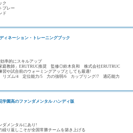
ック
トプレー
ンド
ーディネーション・トレーニングブック
て効率的にスキルアップ
庭教師」ERUTRUC推奨 監修◎鈴木良和 株式会社ERUTRUC
練習や試合前のウォーミングアップとしても最適!
3 リズム/4 定位能力/5 力の強弱/6 カップリング/7 適応能力
花学園高のファンダメンタル ハンディ版
ンダメンタルにあり!
の繰り返しこそが全国常勝チームを築き上げる