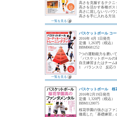
高さを克服するテクニ
高さを活かす各種ポス
高さに屈しないリバウ
高さを手に入れる方法
一覧を見る
バスケットボール コ
2016年 4月 1日発売
定価
1,263円（税込）
BBM0681252
7つの運動能力を磨い
「バスケットボールの家
自主練習またはチーム
1 バランス/2 反応/
一覧を見る
バスケットボール 桜
2016年2月19日発売
定価
1,320円（税込）
BBM1120075
桜花学園の強さはファ
徹底した「基礎練習」