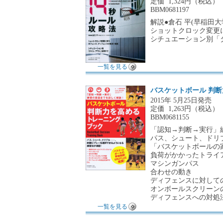
定価
1,324円（税込）
BBM0681197
解説●倉石 平(早稲田
ショットクロック変更
シチュエーション別「
一覧を見る
バスケットボール 判
2015年 5月25日発売
定価
1,263円（税込）
BBM0681155
「認知→判断→実行」
パス、シュート、ドリ
「バスケットボールの家
負荷がかかったトライ
マシンガンパス
合わせの動き
ディフェンスに対して
オンボールスクリーン
ディフェンスへの対処法
一覧を見る