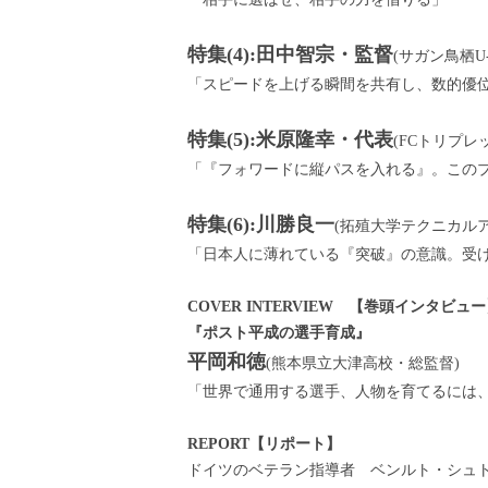
特集(4):田中智宗・監督
(サガン鳥栖U-
「スピードを上げる瞬間を共有し、数的優
特集(5):米原隆幸・代表
(FCトリプレ
「『フォワードに縦パスを入れる』。この
特集(6):川勝良一
(拓殖大学テクニカル
「日本人に薄れている『突破』の意識。受
COVER INTERVIEW 【巻頭インタビュ
『ポスト平成の選手育成』
平岡和徳
(熊本県立大津高校・総監督)
「世界で通用する選手、人物を育てるには
REPORT【リポート】
ドイツのベテラン指導者 ベンルト・シュ