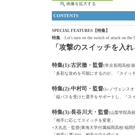
画像を拡大する
CONTENTS
SPECIAL FEATURES【特集】
特集
Let's turn on the switch of attack on the f
「攻撃のスイッチを入れ
特集(1):古沢徹・監督
(帝京長岡高校/新
「多彩な攻めを可能にするのが、『スイッ
特集(2):中村司・監督
(レノヴェンスオ
「縦パスを受けた選手をサポートし、『ス
特集(3):長谷川大・監督
(山梨学院高校
「相手に応じてスイッチを変更」
×大丸忠・監督(東海大学付属福岡高校/福岡県
「相手に選ばせ、相手の力を借りる」