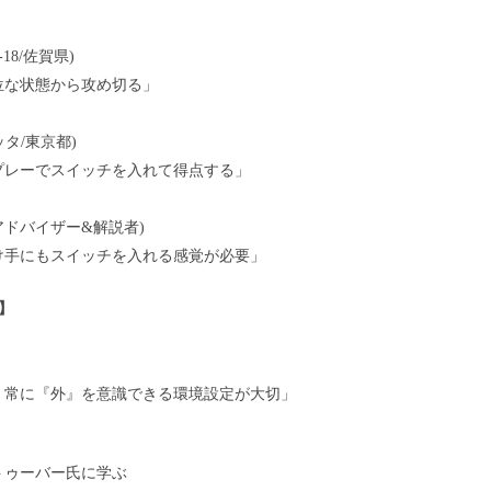
18/佐賀県)
位な状態から攻め切る」
ッタ/東京都)
プレーでスイッチを入れて得点する」
アドバイザー&解説者)
け手にもスイッチを入れる感覚が必要」
ー】
、常に『外』を意識できる環境設定が大切」
トゥーバー氏に学ぶ