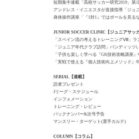
短期集中連載「高校サッカー研究2019」第1
アンドレス・イニエスタが直接指導「ジュ
身体操作講座「『1対1』ではボールを見るな!」
JUNIOR SOCCER CLINIC【ジュニア
「スペイン流の考えるトレーニングⅧ」ラン
「ジュニア年代クラブ訪問」バンディッツいわ
「子供も楽しく学べる『GK技術攻略講座』
「実戦で使える『個人技術向上メソッド』中
SERIAL【連載】
読者プレゼント
Jリーグ・スケジュール
インフォメーション
トレーニング・レビュー
バックナンバー&次号予告
マンスリー・ターゲット(選手カルテ)
COLUMN【コラム】