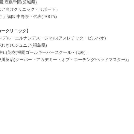
回:鹿島学園(茨城県)
ニア向けクリニック・リポート」
講師:中野崇・代表(JARTA)
サッカークリニック】
デル・エルナンデス・シマル(アスレチック・ビルバオ)
きFCジュニア(福島県)
中山英樹(福岡ゴールキーパースクール・代表)」
川英治(クーパー・アカデミー・オブ・コーチング/ヘッドマスター)」