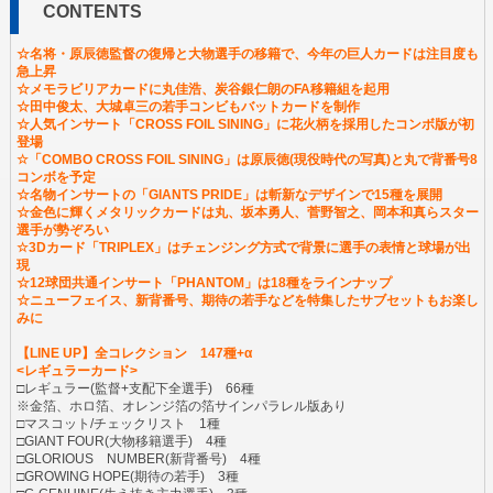
CONTENTS
☆名将・原辰徳監督の復帰と大物選手の移籍で、今年の巨人カードは注目度も
急上昇
☆メモラビリアカードに丸佳浩、炭谷銀仁朗のFA移籍組を起用
☆田中俊太、大城卓三の若手コンビもバットカードを制作
☆人気インサート「CROSS FOIL SINING」に花火柄を採用したコンボ版が初
登場
☆「COMBO CROSS FOIL SINING」は原辰徳(現役時代の写真)と丸で背番号8
コンボを予定
☆名物インサートの「GIANTS PRIDE」は斬新なデザインで15種を展開
☆金色に輝くメタリックカードは丸、坂本勇人、菅野智之、岡本和真らスター
選手が勢ぞろい
☆3Dカード「TRIPLEX」はチェンジング方式で背景に選手の表情と球場が出
現
☆12球団共通インサート「PHANTOM」は18種をラインナップ
☆ニューフェイス、新背番号、期待の若手などを特集したサブセットもお楽し
みに
【LINE UP】全コレクション 147種+α
<レギュラーカード>
□レギュラー(監督+支配下全選手) 66種
※金箔、ホロ箔、オレンジ箔の箔サインパラレル版あり
□マスコット/チェックリスト 1種
□GIANT FOUR(大物移籍選手) 4種
□GLORIOUS NUMBER(新背番号) 4種
□GROWING HOPE(期待の若手) 3種