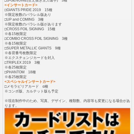
□G-GENUINE(生え抜き主力選手) 3種
<インサートカード>
□GIANTS PRIDE 2019 15種
※限定枚数のパラレル版あり
□UP and COMING 3種
※限定枚数のパラレル版があります
□CROSS FOIL SIGNING 15種
※各15枚限定
□COMBO CROSS FOIL SIGNING 3種
※各15枚限定
□SUPER METALLIC GIANTS 9種
※各背番号枚数限定
※エクスチェンジカードを封入
□TRIPLEX 2019 3種
※各25枚限定
□PHANTOM 18種
※各25枚限定
<スペシャルインサートカード>
□メモラビリアカード α種
※コンボ版、カルテット版も予定
※現在制作中のため、写真、デザイン、種類数、内容等も変更になる場合があ
ります。