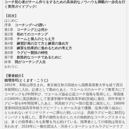
コーチ初心者がチーム作りをするための具体的なノウハウも満載の一歩先を行
く実用ガイドブック!
【目次】
はじめに
序章
コーチングへの誘い
第1章
コーチングとは何か
第2章
初めてのコーチング
第3章
チームと個人のとらえ方
第4章
練習計画の立て方と練習の進め方
第5章
練習を効果的に進めるための考え方
第6章
ラグビー競技の特性
第7章
創造的なコーチであるために
終章
我がコーチング人生
おわりに
【著者紹介】
徳増浩司(とくます・こうじ)
1952年、和歌山県生まれ。東京都立秋川高校から国際基督教大学を経て西日
本新聞社に入社。記者として勤めたあと、ウエールズのカーディフ教育大にて
コーチングを2年間学び、ウエールズ協会公認コーチ資格を取得した。帰国後
の1980年に英語教師として茗溪学園中学校高等学校(茨城)に着任、同中学校ラ
グビー部を8年間指導したあと、同高校ラグビー部の監督に就任した。1988年
度第68回全国高等学校ラグビーフットボール大会で優勝。従来の取り組みに
とらわれないオリジナリティーに満ちた戦いぶりは、高校ラグビー史に鮮烈な
インパクトを残した。選手の個性を生かしたその独創的なコーチングスタイル
は、多くの指導者に今も影響を与え続けている。指導者としての情熱は現在も
失われず、2018年に一般社団法人・渋谷インターナショナルラグビークラブ