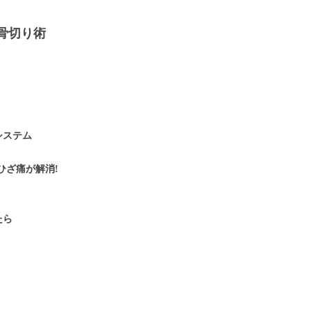
骨切り術
システム
ひざ痛が解消!
たら