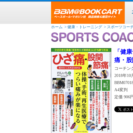
ホーム
> 健康・トレーニング
> スポーツコー
「健康一
痛・股
コーチング
2018年1
BBM0701
A4変判
定価
90