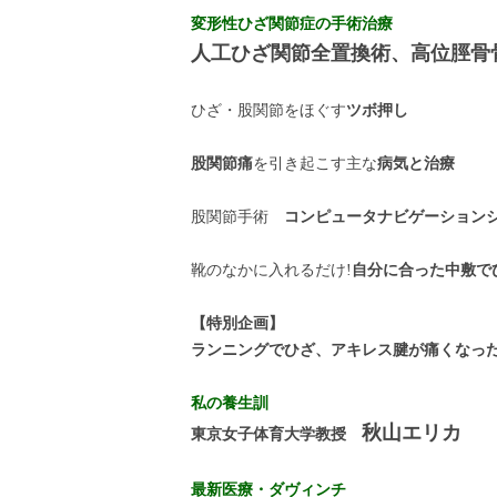
変形性ひざ関節症の手術治療
人工ひざ関節全置換術、高位脛骨
ひざ・股関節をほぐす
ツボ押し
股関節痛
を引き起こす主な
病気と治療
股関節手術
コンピュータナビゲーション
靴のなかに入れるだけ!
自分に合った中敷で
【特別企画】
ランニングでひざ、アキレス腱が痛くなっ
私の養生訓
秋山エリカ
東京女子体育大学教授
最新医療・ダヴィンチ