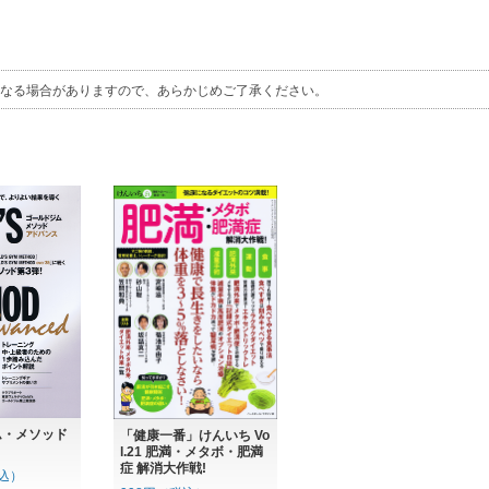
、
なる場合がありますので、あらかじめご了承ください。
ム・メソッド
「健康一番」けんいち Vo
l.21 肥満・メタボ・肥満
症 解消大作戦!
税込）