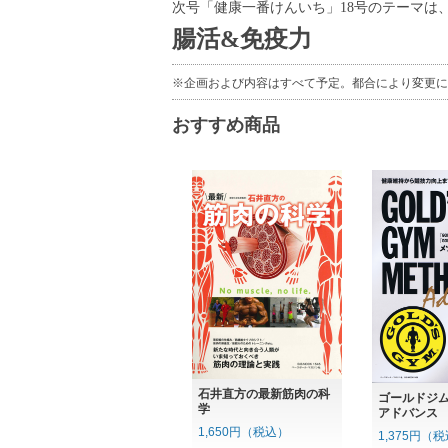
次号「健康一番けんいち」18号のテーマは
腸活&免疫力
※企画および内容はすべて予定。都合により変更に
おすすめ商品
石井直方の最新筋肉の科
ゴールドジ
学
アドバンス
1,650円（税込）
1,375円（