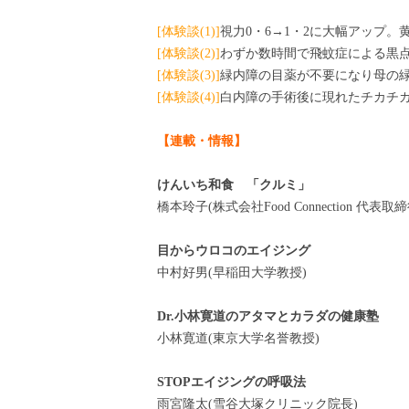
[体験談(1)]
視力0・6→1・2に大幅アップ
[体験談(2)]
わずか数時間で飛蚊症による黒点
[体験談(3)]
緑内障の目薬が不要になり母の緑
[体験談(4)]
白内障の手術後に現れたチカチ
【連載・情報】
けんいち和食 「クルミ」
橋本玲子(株式会社Food Connection 代表取締
目からウロコのエイジング
中村好男(早稲田大学教授)
Dr.小林寛道のアタマとカラダの健康塾
小林寛道(東京大学名誉教授)
STOPエイジングの呼吸法
雨宮隆太(雪谷大塚クリニック院長)