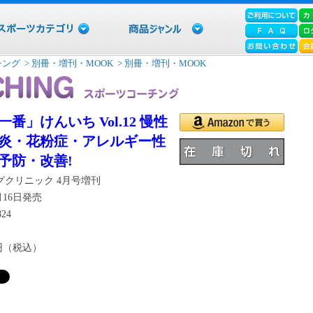
チング
> 別冊・増刊・MOOK
> 別冊・増刊・MOOK
番」けんいち Vol.12 慢性
炎・花粉症・アレルギー性
予防・改善!
グクリニック 4月号増刊
2月16日発売
824
3円（税込）