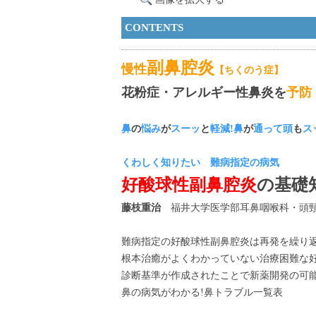
CONTENTS
副鼻腔炎
慢性
【ちくのう症】
花粉症・アレルギー性鼻炎を
予防
鼻
の
悩み
が
スーッ
と
軽減!鼻
が
通って頭
も
ス
くわしく知りたい 難病指定の病気
好酸球性副鼻腔炎
の基礎
藤枝重治
福井大学医学部耳鼻咽喉科・頭頸
難病指定の好酸球性副鼻腔炎は再発を繰り返
根本治癒がよくわかっていない治療困難な
診断基準が作成されたことで新薬開発の可
鼻の病気がわかる!鼻トラブル一覧表