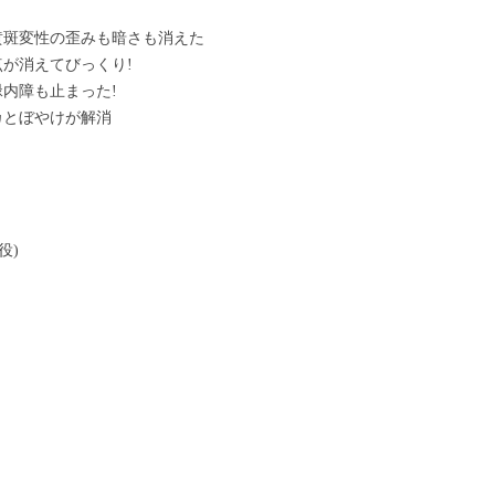
。黄斑変性の歪みも暗さも消えた
が消えてびっくり!
内障も止まった!
カとぼやけが解消
役)