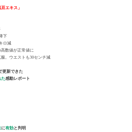
黒豆エキス」
さ
大降下
7キロ減
の高数値が正常値に
服。ウエストも30センチ減
で更新できた
れた
感動レポート
・
性
に
有効
と判明