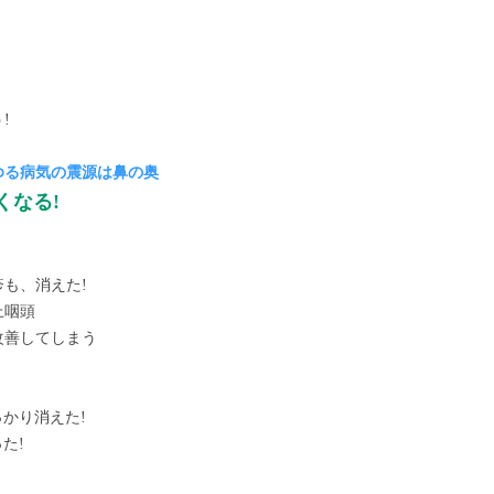
!
ゆる病気の震源は鼻の奥
くなる!
も、消えた!
上咽頭
改善してしまう
かり消えた!
た!