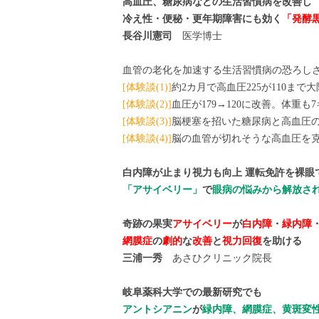
高血圧、糖尿病などの生活習慣病を改善し
冷え性・便秘・更年期障害にも効く
「発酵
長谷川憲司
医学博士
血管の老化を加速する生活習慣病の恐ろし
[体験談(1)]
約2カ月で高血圧225が110まで
[体験談(2)]
血圧が179→120に改善。体重も
[体験談(3)]
脳梗塞を招いた糖尿病と高血圧
[体験談(4)]
脳の血管が切れそうな高血圧を克
白内障が止まり視力も向上 運転免許を裸眼
「アサイベリー」
で
眼病の悩みから解放さ
奇跡の果実
アサイベリー
が
白内障
・
緑内障
網膜症
の
劇的
な
改善
と
視力回復
を助ける
三浦一秀
あさひクリニック院長
岐阜薬科大学での最新研究でも
アントシアニン
が
緑内障、網膜症、黄斑変