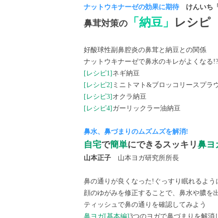
ナットウキナーゼの効果に期待
けんいち「
「納豆」
レシピ
鼻茸対策の
好酸球性副鼻腔炎の鼻茸と納豆との関係
ナットウキナーゼで鼻水のキレがよくなる!
[レシピ1]
ネギ納豆
[レシピ2]
ミニトマト&ブロッコリースプラ
[レシピ3]
オクラ納豆
[レシピ4]
ガーリックラー油納豆
鼻水、鼻づまりのムズムズを解消!
自宅
で
簡単
にできるスッキリ
鼻ヨ
山本正子
山本ヨガ研究所所長
鼻の通りが良くなった!ぐっすり眠れるよう
顔のゆがみを修正することで、鼻水や膿を
ティッシュで鼻の通りを確認してみよう
鼻ヨガ[基本編]
3つのヨガで鼻づまりを解消