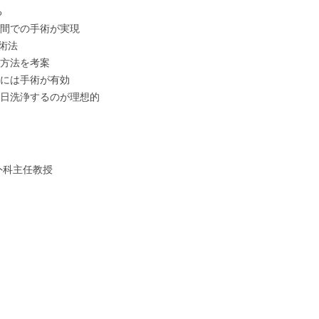
る
間での手術が実現
術法
方法を考案
には手術が有効
日洗浄するのが理想的
外科主任教授