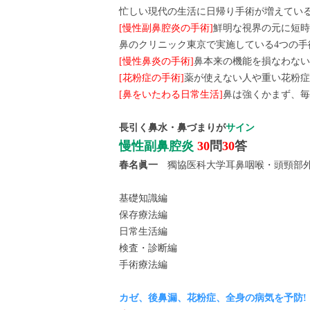
忙しい現代の生活に日帰り手術が増えてい
[慢性副鼻腔炎の手術]
鮮明な視界の元に短時
鼻のクリニック東京で実施している4つの手
[慢性鼻炎の手術]
鼻本来の機能を損なわない
[花粉症の手術]
薬が使えない人や重い花粉症
[鼻をいたわる日常生活]
鼻は強くかまず、毎
長引く鼻水・鼻づまりが
サイン
慢性副鼻腔炎
30
問
30
答
春名眞一
獨協医科大学耳鼻咽喉・頭頸部
基礎知識編
保存療法編
日常生活編
検査・診断編
手術療法編
カゼ、後鼻漏、花粉症、全身の病気を予防!