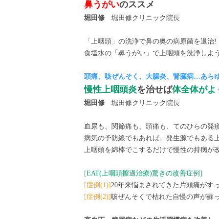
鼻うがい
のススメ
堀田修
堀田修クリニック院長
「上咽頭」の洗浄で鼻の奥の病原菌を退治!
食塩水の「鼻うがい」で上咽頭を洗浄しよう
頭痛、咳ぜんそく、大腸炎、腎臓病…あら
慢性上咽頭炎
を治せば
体全体がよ
堀田修
堀田修クリニック院長
血尿も、関節痛も、頭痛も、てのひらの発疹
病気の予防線でもあれば、発生源でもある
上咽頭を綿棒でこするだけで慢性の持病が
[EAT(上咽頭擦過治療)驚きの改善症例]
[症例(1)]
20年来悩まされてきた片頭痛がすっ
[症例(2)]
咳ぜんそくで枯れた自慢の声が蘇っ