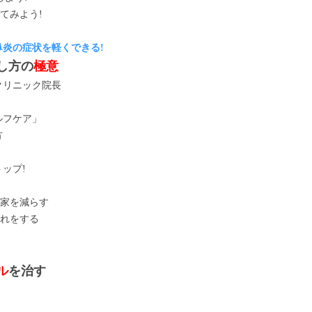
てみよう!
炎の症状を軽くできる!
し方の
極意
リニック院長
ルフケア」
方
ップ!
家を減らす
れをする
ル
を治す