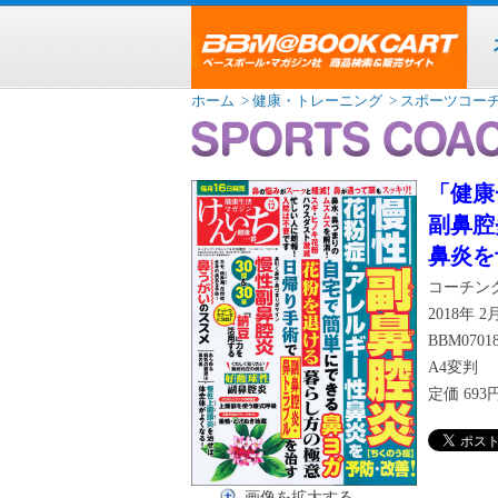
ホーム
> 健康・トレーニング
> スポーツコー
「健康一
副鼻腔
鼻炎を
コーチン
2018年 
BBM0701
A4変判
定価
69
画像を拡大する