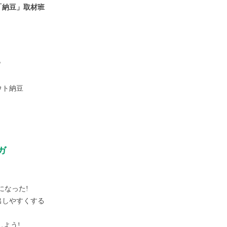
納豆」取材班
?
ウト納豆
ガ
になった!
出しやすくする
しよう!