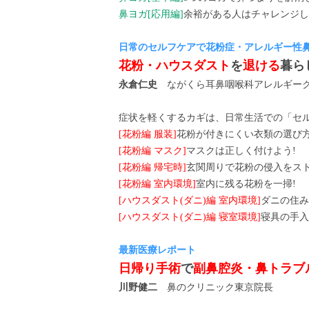
鼻ヨガ[応用編]
余裕がある人はチャレンジし
日常のセルフケアで花粉症・アレルギー性鼻
花粉・ハウスダスト
を
退ける
暮ら
永倉仁史
ながくら耳鼻咽喉科アレルギーク
症状を軽くするカギは、日常生活での「セ
[花粉編 服装]
花粉が付きにくい衣類の選び
[花粉編 マスク]
マスクは正しく付けよう!
[花粉編 帰宅時]
玄関周りで花粉の侵入をスト
[花粉編 室内環境]
室内に残る花粉を一掃!
[ハウスダスト(ダニ)編 室内環境]
ダニの住み
[ハウスダスト(ダニ)編 寝室環境]
寝具の手入
最新医療レポート
日帰り手術
で
副鼻腔炎・鼻トラブ
川野健二
鼻のクリニック東京院長