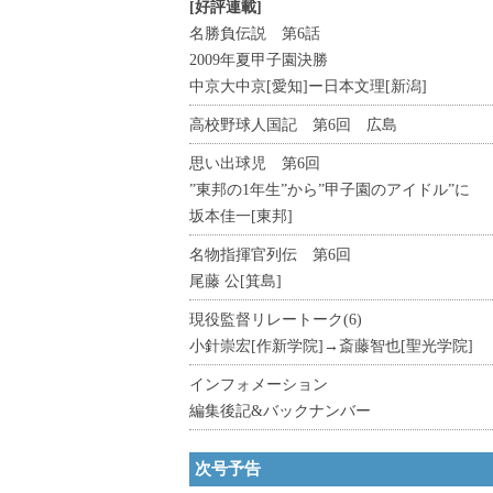
[好評連載]
名勝負伝説 第6話
2009年夏甲子園決勝
中京大中京[愛知]ー日本文理[新潟]
高校野球人国記 第6回 広島
思い出球児 第6回
”東邦の1年生”から”甲子園のアイドル”に
坂本佳一[東邦]
名物指揮官列伝 第6回
尾藤 公[箕島]
現役監督リレートーク(6)
小針崇宏[作新学院]→斎藤智也[聖光学院]
インフォメーション
編集後記&バックナンバー
次号予告