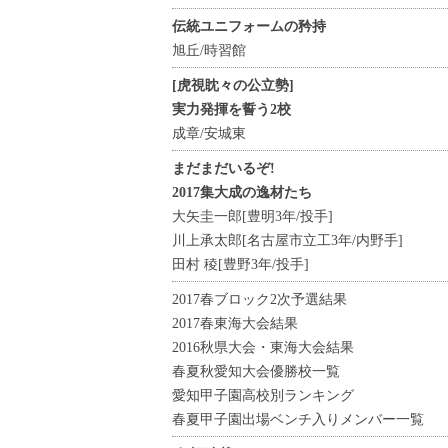
伝統ユニフォームの矜持
旭丘/時習館
[虎視眈々の公立勢]
実力発揮を誓う2校
成章/安城東
まだまだいるぞ!
2017集大成の逸材たち
大矢圭一郎[豊明3年/投手]
川上承太郎[名古屋市立工3年/内野手]
田村 稜[豊野3年/投手]
2017春ブロック2次予選結果
2017春東海大会結果
2016秋県大会・東海大会結果
春夏秋愛知大会優勝校一覧
愛知甲子園高校別ランキング
春夏甲子園出場ベンチ入りメンバー一覧