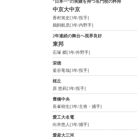
”日本一”の実績を持つ名門校の矜持
中京大中京
香村篤史[3年/投手]
鵜飼航丞[3年/内野手]
2年連続の舞台へ視界良好
東邦
石塚 郷[3年/外野手]
栄徳
釜谷竜哉[3年/投手]
桜丘
原 悠莉[3年/投手]
豊橋中央
長峯樹生[3年/主将・捕手]
愛工大名電
向井悠人[3年/捕手]
愛産大三河