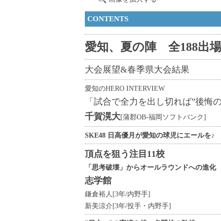
CONTENTS
愛知、夏の陣 全188出
大会展望&春季県大会結果
愛知のHERO INTERVIEW
「試合で全力を出し切れば”後悔の
千賀滉大
[蒲郡OB-福岡ソフトバンク]
SKE48 日高優月が愛知の球児にエールを♪
頂点を狙う注目11校
「思考破壊」からオールラウンドへの進化
志学館
鎌倉裕人[3年/内野手]
新美涼介[3年/投手・内野手]