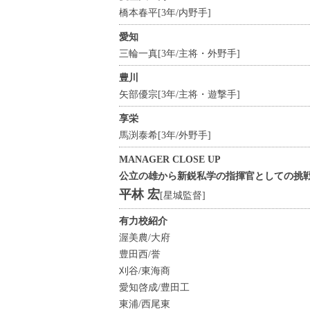
橋本春平[3年/内野手]
愛知
三輪一真[3年/主将・外野手]
豊川
矢部優宗[3年/主将・遊撃手]
享栄
馬渕泰希[3年/外野手]
MANAGER CLOSE UP
公立の雄から新鋭私学の指揮官としての挑
平林 宏
[星城監督]
有力校紹介
渥美農/大府
豊田西/誉
刈谷/東海商
愛知啓成/豊田工
東浦/西尾東