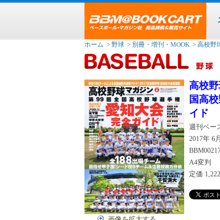
ホーム
> 野球
> 別冊・増刊・MOOK
> 高校野
高校野球
国高校
イド
週刊ベー
2017年 
BBM0021
A4変判
定価
1,2
画像を拡大する