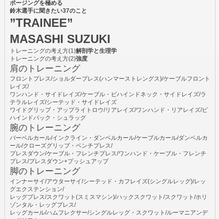
ポージングを極める
鈴木選手に聞きたい37のこと
”TRAINEE”
MASASHI SUZUKI
トレーニングの考え方(1)
解剖学と生理学
トレーニングの考え方(2)
強度
肩のトレーニング
フロントプレス/ショルダープレス(ハンマーストレングス)/ケーブルフロント
レイズ/
ワンハンド・サイドレイズ/ケーブル・ビハインドネック・サイドレイズ/ラ
テラルレイズ/シーテッド・サイドレイズ
ワイドグリップ・アップライトロウ/リアレイズ/ワンハンド・リアレイズ/ビ
ハインドバック・シュラッグ
腕のトレーニング
バーベルカール/インクライン・ダンベルカール/ケーブルカール/ダンベルカ
ール/クローズグリップ・ベンチプレス/
プレスダウン/ケーブル・フレンチプレス/ワンハンド・ケーブル・フレンチ
プレス/プレスダウン+プッシュアップ
脚のトレーニング
インナーサイ/アウターサイ/シーテッド・カフレイズ(シングルレッグ)/レッ
グエクステンション/
レッグプレス/スクワット(スミスマシン)/ハックスクワット/スクワット/ホリ
ゾンタル・レッグプレス/
レッグカール/ハムフレクサー/シングルレッグ・スクワット/ルーマニアンデ