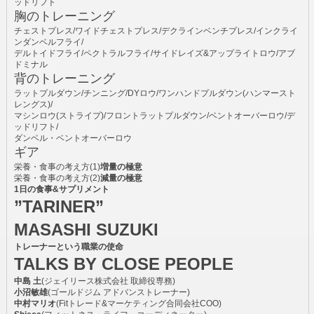
ッドリフト
胸のトレーニング
チェストプレス/ワイドチェストプレス/デクラインベンチプレス/インクライ
ンダンベルフライ/
デルトイドフライ/ペクトラルフライ/サイドレイズ&アップライトロウ/アブ
ドミナル
背のトレーニング
ラットプルダウン/チンニング/DYロウ/ワンハンドプルダウン(ハンマースト
レングス)/
マシンロウ(ストライプ)/フロントラットプルダウン/ベントオーバーロウ/デ
ッドリフト/
ダンベル・ベントオーバーロウ
ギア
栄養・食事の考え方(1)
増量の極意
栄養・食事の考え方(2)
減量の極意
1日の食事&サプリメント
”TARINER”
MASASHI SUZUKI
トレーナーという職業の使命
TALKS BY CLOSE PEOPLE
中島 土
(ジェイリース株式会社 取締役専務)
小沼敏雄
(ゴールドジム アドバンストレーナー)
中村マリオ
(Fitトレード&マーケティング合同会社COO)