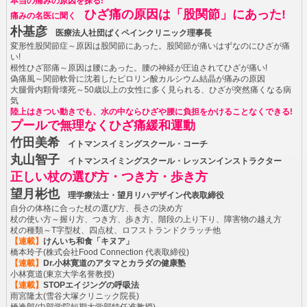
本当の痛みの原因を探る!
ひざ痛の原因は「股関節」にあった!
痛みの名医に聞く
朴基彦
医療法人社団ぱくペインクリニック理事長
変形性股関節症～原因は股関節にあった。股関節が痛いはずなのにひざが痛
い!
根性ひざ部痛～原因は腰にあった。腰の神経が圧迫されてひざが痛い!
偽痛風～関節軟骨に沈着したピロリン酸カルシウム結晶が痛みの原因
大腿骨内顆骨壊死～50歳以上の女性に多く見られる、ひざが突然痛くなる病
気
陸上はきつい動きでも、水の中ならひざや腰に負担をかけることなくできる!
プールで無理なくひざ痛緩和運動
竹田美希
イトマンスイミングスクール・コーチ
丸山智子
イトマンスイミングスクール・レッスンインストラクター
正しい杖の選び方・つき方・歩き方
望月彬也
理学療法士・望月リハデザイン代表取締役
自分の体格に合った杖の選び方、長さの決め方
杖の使い方～握り方、つき方、歩き方、階段の上り下り、障害物の越え方
杖の種類～T字型杖、四点杖、ロフストランドクラッチ他
【連載】
けんいち和食「キヌア」
橋本玲子(株式会社Food Connection 代表取締役)
【連載】
Dr.小林寛道のアタマとカラダの健康塾
小林寛道(東京大学名誉教授)
【連載】
STOPエイジングの呼吸法
雨宮隆太(雪谷大塚クリニック院長)
橋逸郎(中部学院短期大学部特任准教授)