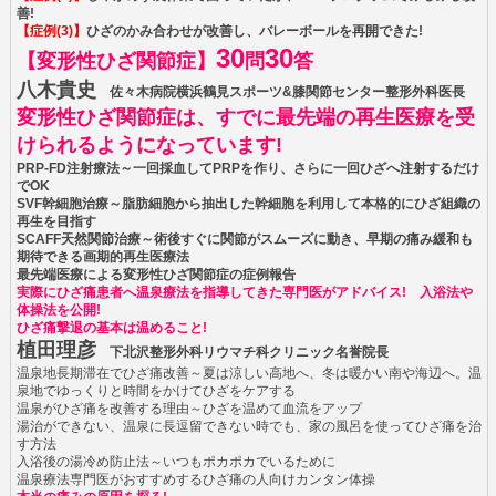
善!
【症例(3)】
ひざのかみ合わせが改善し、バレーボールを再開できた!
30
30
【変形性ひざ関節症】
問
答
八木貴史
佐々木病院横浜鶴見スポーツ&膝関節センター整形外科医長
変形性ひざ関節症は、すでに最先端の再生医療を受
けられるようになっています!
PRP-FD注射療法～一回採血してPRPを作り、さらに一回ひざへ注射するだけ
でOK
SVF幹細胞治療～脂肪細胞から抽出した幹細胞を利用して本格的にひざ組織の
再生を目指す
SCAFF天然関節治療～術後すぐに関節がスムーズに動き、早期の痛み緩和も
期待できる画期的再生医療法
最先端医療による変形性ひざ関節症の症例報告
実際にひざ痛患者へ温泉療法を指導してきた専門医がアドバイス! 入浴法や
体操法を公開!
ひざ痛撃退の基本は温めること!
植田理彦
下北沢整形外科リウマチ科クリニック名誉院長
温泉地長期滞在でひざ痛改善～夏は涼しい高地へ、冬は暖かい南や海辺へ。温
泉地でゆっくりと時間をかけてひざをケアする
温泉がひざ痛を改善する理由～ひざを温めて血流をアップ
湯治ができない、温泉に長逗留できない時でも、家の風呂を使ってひざ痛を治
す方法
入浴後の湯冷め防止法～いつもポカポカでいるために
温泉療法専門医がおすすめするひざ痛の人向けカンタン体操