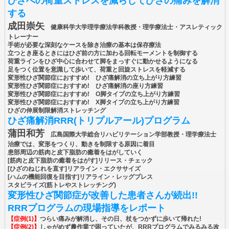
ひざへの荷重ストレスを減らしてひざの痛みを解消
する
成田崇矢
健康科学大学理学療法学科教授・理学療法士・アスレティック
トレーナー
手術が必要な深刻なケースを除き治療の基本は保存療法
立つとき座るときにはひざ前の方に加わる回転モーメントを制御する
荷重ラインをひざ中心に合わせて脚をまっすぐに動かせるようになる
足をつく位置を意識して歩いて、荷重と回旋ストレスを軽減する
変形性ひざ関節症におすすめ! ひざ痛解消の立ち上がり方練習
変形性ひざ関節症におすすめ! ひざ痛解消の座り方練習
変形性ひざ関節症におすすめ! O脚タイプの立ち上がり方練習
変形性ひざ関節症におすすめ! X脚タイプの立ち上がり方練習
ひざの伸展制限解消ストレッチング
ひざ痛解消RRR(トリプルアール)プログラム
蒲田和芳
広島国際大学総合リハビリテーション学部教授・理学療法士
治療では、変形をつくり、動きを制限する原因に着目
患部周辺の筋肉と皮下脂肪の癒着をはがしていく
[筋肉と皮下脂肪の癒着をはがす]リリース・チェック
[ひざのねじれを直す]リアライン・エクササイズ
[ハムの機能回復を目指す]リアライン・レッグプレス
スタビライズ(筋トレやストレッチング)
変形性ひざ関節症が改善した患者さんが続出!!
RRRプログラムの現場指導をレポート
【症例(1)】
つらい痛みが解消し、その日、杖をつかずに歩いて帰れた!
【症例(2)】
しゃがめず農作業で困っていたが、RRRプログラムでみるみる改