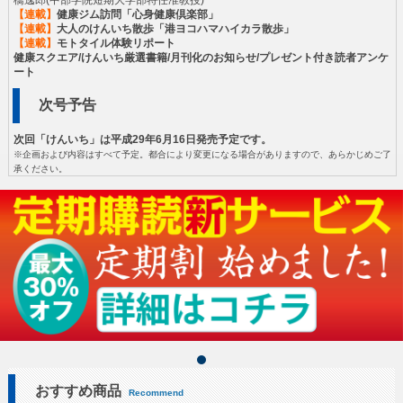
【連載】
健康ジム訪問「心身健康倶楽部」
【連載】
大人のけんいち散歩「港ヨコハマハイカラ散歩」
【連載】
モトタイル体験リポート
健康スクエア/けんいち厳選書籍/月刊化のお知らせ/プレゼント付き読者アンケ
ート
次号予告
次回「けんいち」は平成29年6月16日発売予定です。
※企画および内容はすべて予定。都合により変更になる場合がありますので、あらかじめご了
承ください。
おすすめ商品
Recommend