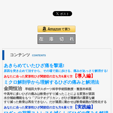
コンテンツ
CONTENTS
あきらめていたひざ痛を撃退!
原因を突き止めて治すから、その場で楽に歩ける、痛みがあっさり解消する!
【導入編】
あなたに合った変形性ひざ関節症の立ち方&座り方
ミクロ解剖学から理解するひざの痛みと解消法
金岡恒治
早稲田大学スポーツ科学学術院教授・整形外科医
中高年に多いひざの痛みは軟骨がすり減ったことによる変形が原因
水分補給機能をもつ「プロテオグリカン」がひざ痛解消の重要な鍵
すり減った軟骨は再生できない。だが適度に動かせば軟骨細胞が活性化する
【実践編】
あなたに合った変形性ひざ関節症の立ち方&座り方