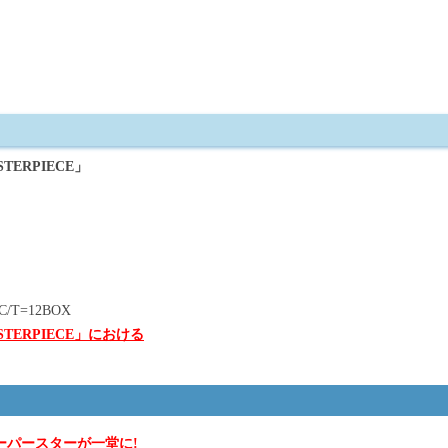
ERPIECE」
T=12BOX
TERPIECE」における