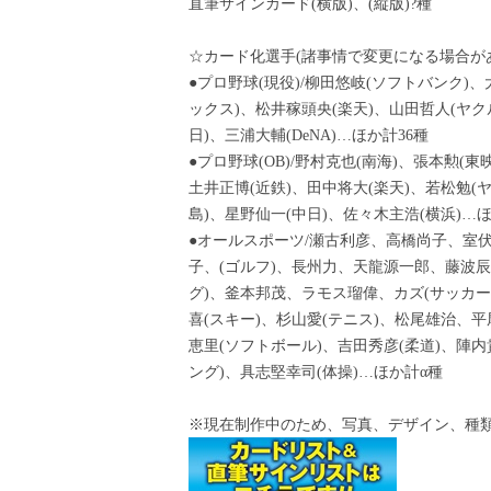
直筆サインカード(横版)、(縦版)?種
☆カード化選手(諸事情で変更になる場合が
●プロ野球(現役)/柳田悠岐(ソフトバンク)
ックス)、松井稼頭央(楽天)、山田哲人(ヤク
日)、三浦大輔(DeNA)…ほか計36種
●プロ野球(OB)/野村克也(南海)、張本勲(
土井正博(近鉄)、田中将大(楽天)、若松勉(
島)、星野仙一(中日)、佐々木主浩(横浜)…ほ
●オールスポーツ/瀬古利彦、高橋尚子、室伏
子、(ゴルフ)、長州力、天龍源一郎、藤波
グ)、釜本邦茂、ラモス瑠偉、カズ(サッカ
喜(スキー)、杉山愛(テニス)、松尾雄治、
恵里(ソフトボール)、吉田秀彦(柔道)、陣
ング)、具志堅幸司(体操)…ほか計α種
※現在制作中のため、写真、デザイン、種