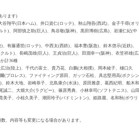
あります)
、大谷翔平(日本ハム)、井口資仁(ロッテ)、秋山翔吾(西武)、金子千尋(オ
ルト)、阿部慎之助(巨人)、鳥谷敬(阪神)、黒田博樹(広島)、岩瀬仁紀(中
東映)、有藤通世(ロッテ)、中西太(西鉄)、福本豊(阪急)、鈴木啓示(近鉄)、
ヤクルト)、長嶋茂雄(巨人)、王貞治(巨人)、田淵幸一(阪神)、衣笠祥雄(広
か計36種
広治(陸上)、千代の富士、貴乃花、白鵬(大相撲)、岡本綾子、樋口久
辰爾(プロレス)、ファイティング原田、ガッツ石松、具志堅用高(ボクシ
ー)、鈴木大地、岩崎恭子、北島康介(水泳)、原田雅彦、葛西紀明、船木
平尾誠二、大畑大介(ラグビー)、篠原秀典、小林幸司(ソフトテニス)、山
内貴美子、小椋久美子、潮田玲子(バドミントン)、姫路麗、名和秋(ボウリ
類数、内容等も変更になる場合があります。