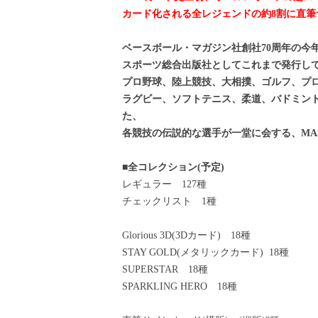
BBMカード史上初、オールスポーツの超ス
カード化される全レジェンドの約8割に直筆
ベースボール・マガジン社創社70周年の今
スポーツ総合出版社としてこれまで発行し
プロ野球、陸上競技、大相撲、ゴルフ、プ
ラグビー、ソフトテニス、柔道、バドミン
た、
各競技の伝説的な選手が一堂に会する、MAS
■全コレクション(予定)
レギュラー 127種
チェックリスト 1種
Glorious 3D(3Dカード) 18種
STAY GOLD(メタリックカード) 18種
SUPERSTAR 18種
SPARKLING HERO 18種