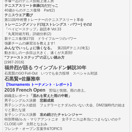
手塚一志のテニス技能上達工房
テニスアスリート体操(3)だだっこ
40歳からのテニス復帰 Part(2)
テニスウエア選び
第11回/中村豊トレーナーのテニスアスリート革命
トレーニングメソッド(3)[ストレングス・パワー] その2
『ベイビーステップ』副読本 Vol.33
「丸尾対緒方戦」詳細分析(2)
新テニス食/第27回 ドライフルーツのパワー
強豪チームの練習法を教えます!
みんなでいっしょに強くなる。
第2回/Fテニス(埼玉)
動き出しの一歩目は大きく、速くが大原則!
”ファーストステップ”の正しい踏み方
[1987-2016]
福井烈が語る ウインブルドン解説30年
石黒賢のGO Full-Out いつでも全力投球 スペシャル対談
石黒賢×佐藤雅幸
【Tournaments トーナメント・レポート】
2016 French Open
苦悩と恍惚。雨の赤土。
錦織圭レポート
「流れを変えた雨の中断」
男子シングルス決勝
悲願成就
男子シングルス総括 フェデラーとナダルのいない大会、DM2強時代の始ま
りと新たな波
女子シングルス決勝
攻め続けたチャレンジャー
特別寄稿/ルカ・マリアアントニオ 女子テニスは本当につまらないのか?
CLOSE-UP 太郎となおみ
フレンチ・オープン言葉学&TOPICS