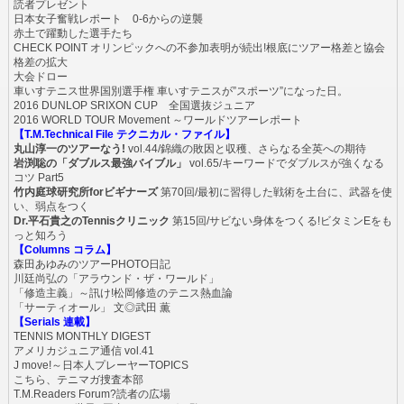
読者プレゼント
日本女子奮戦レポート 0-6からの逆襲
赤土で躍動した選手たち
CHECK POINT オリンピックへの不参加表明が続出!根底にツアー格差と協会
格差の拡大
大会ドロー
車いすテニス世界国別選手権 車いすテニスが”スポーツ”になった日。
2016 DUNLOP SRIXON CUP 全国選抜ジュニア
2016 WORLD TOUR Movement ～ワールドツアーレポート
【T.M.Technical File テクニカル・ファイル】
丸山淳一のツアーなう!
vol.44/錦織の敗因と収穫、さらなる全英への期待
岩渕聡の「ダブルス最強バイブル」
vol.65/キーワードでダブルスが強くなる
コツ Part5
竹内庭球研究所forビギナーズ
第70回/最初に習得した戦術を土台に、武器を使
い、弱点をつく
Dr.平石貴之のTennisクリニック
第15回/サビない身体をつくる!ビタミンEをも
っと知ろう
【Columns コラム】
森田あゆみのツアーPHOTO日記
川廷尚弘の「アラウンド・ザ・ワールド」
「修造主義」～訊け!松岡修造のテニス熱血論
「サーティオール」 文◎武田 薫
【Serials 連載】
TENNIS MONTHLY DIGEST
アメリカジュニア通信 vol.41
J move!～日本人プレーヤーTOPICS
こちら、テニマガ捜査本部
T.M.Readers Forum?読者の広場