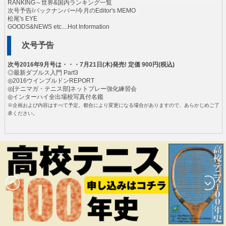
RANKING～世界&国内ランキング一覧
次号予告/バックナンバー/今月のEditor's MEMO
松尾's EYE
GOODS&NEWS etc....Hot Information
次号予告
次号2016年9月号は・・・7月21日(木)発売! 定価 900円(税込)
◎最新ダブルス入門 Part3
◎2016ウインブルドンREPORT
◎[テニマガ・テニス部]ネットプレー強化練習会
◎インターハイ全出場校写真付名鑑
※企画および内容はすべて予定。都合により変更になる場合がありますので、あらかじめご了
承ください。