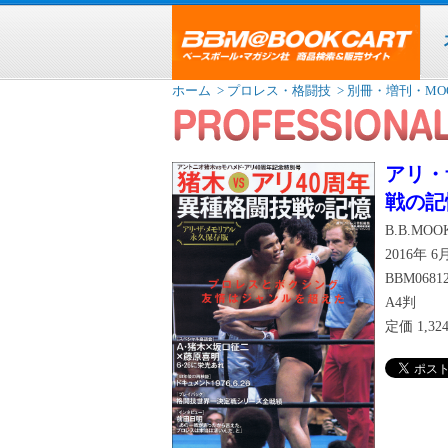
ホーム
> プロレス・格闘技
> 別冊・増刊・MO
アリ・
戦の記
B.B.MOOK
2016年 
BBM0681
A4判
定価
1,3