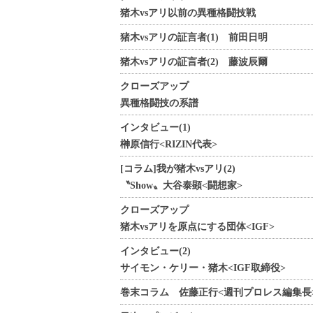
猪木vsアリ以前の異種格闘技戦
猪木vsアリの証言者(1) 前田日明
猪木vsアリの証言者(2) 藤波辰爾
クローズアップ
異種格闘技の系譜
インタビュー(1)
榊原信行<RIZIN代表>
[コラム]我が猪木vsアリ(2)
〝Show〟大谷泰顕<闘想家>
クローズアップ
猪木vsアリを原点にする団体<IGF>
インタビュー(2)
サイモン・ケリー・猪木<IGF取締役>
巻末コラム 佐藤正行<週刊プロレス編集長