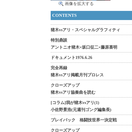
画像を拡大する
CONTENTS
猪木vsアリ・スペシャルグラフィティ
特別鼎談
アントニオ猪木×坂口征二×藤原喜明
ドキュメント1976.6.26
完全再録
猪木vsアリ掲載月刊プロレス
クローズアップ
猪木vsアリ協奏曲を読む
[コラム]我が猪木vsアリ(1)
小佐野景浩(元週刊ゴング編集長)
プレイバック 格闘技世界一決定戦
クローズアップ