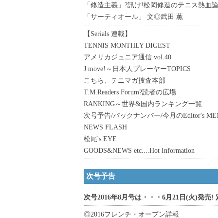
「修造主義」?訊け!松岡修造のテニス熱血
「サーティオール」 文◎武田 薫
【Serials 連載】
TENNIS MONTHLY DIGEST
アメリカジュニア通信 vol.40
J move!～日本人プレーヤーTOPICS
こちら、テニマガ捜査本部
T.M.Readers Forum?読者の広場
RANKING～世界&国内ランキング一覧
次号予告/バックナンバー/今月のEditor's ME
NEWS FLASH
松尾's EYE
GOODS&NEWS etc....Hot Information
次号予告
次号2016年8月号は・・・6月21日(火)発売! 定
◎2016フレンチ・オープン詳報