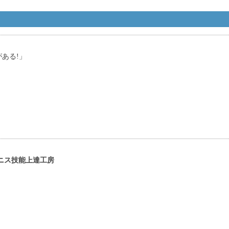
ある!」
ニス技能上達工房