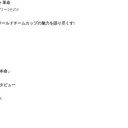
ト革命
ワー]その1
ワールドチームカップの魅力を語り尽くす!
く
本命」
タビュー
ス