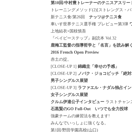
第10回/中村豊トレーナーのテニスアスリー
トレーニングメソッド(2)[ストレングス・パ
新テニス食/第26回
ナッツ@テニス食
車いす世界テニス選手権 プレビュー第3弾
上地結衣×国枝慎吾
『ベイビーステップ』副読本 Vol.32
鹿梅工監督の指導哲学と「名言」を読み解
2016 French Open Preview
赤土の掟。
[CLOSE-UP 1]
錦織圭「幸せの予感」
[CLOSE-UP 2]
ノバク・ジョコビッチ「絶対
男子シングルス展望
[CLOSE-UP 3]
ラファエル・ナダル独占イン
女子シングルス展望
クルム伊達公子インタビュー
ラストチャン
石黒賢のGO Full-Out いつでも全力投球
強豪チームの練習法を教えます!
みんなでいっしょに強くなる。
第1回/野田学園高校(山口)