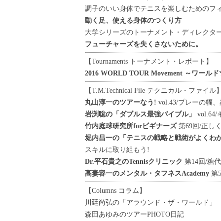
調子のいい身体でテニスを楽しむためのフ
動く足、使える身体のつくり方
大学シリーズのトーナメント・ディレクタ
フューチャーズを失くさないために。
【Tournaments トーナメント・レポート】
2016 WORLD TOUR Movement ～ワ
【T.M.Technical File テクニカル・ファイル
丸山淳一のツアーなう!
vol.43/プレーの幅
岩渕聡の「ダブルス最強バイブル」
vol.
竹内庭球研究所forビギナーズ
第69回/正
堀内昌一の「テニスの戦略と戦術がよくわ
スキルに取り組もう!
Dr.平石貴之のTennisクリニック
第14回/糖
高妻容一のメンタル・タフネスAcademy
第
【Columns コラム】
川廷尚弘の「アラウンド・ザ・ワールド」
森田あゆみのツアーPHOTO日記