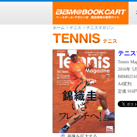
ホーム
> テニス
> テニスマガジン
テニス
Tennis Ma
2016年 
BBM0251
A4変判
定価
91
画像を拡大する