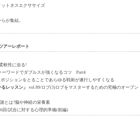
ィットネスエクササイズ
ーらが集結。
ールドツアーレポート
】
、柔軟性に迫る!
64/キーワードでダブルスが強くなるコツ Part4
しくポジションをとることであらゆる戦術が遂行しやすくなる
かるレッスン」
vol.89/ロブ(3)ロブをマスターするための究極のオープン
代謝とは?脳や神経の栄養素
56回/試合に対する心理的準備(前編)