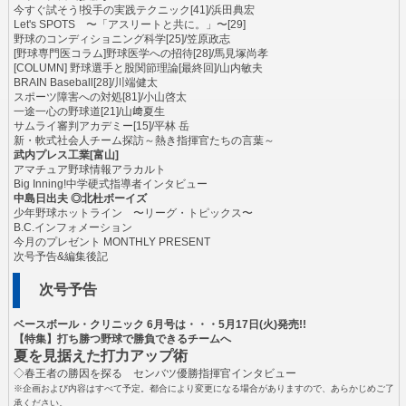
今すぐ試そう!投手の実践テクニック[41]/浜田典宏
Let's SPOTS 〜「アスリートと共に。」〜[29]
野球のコンディショニング科学[25]/笠原政志
[野球専門医コラム]野球医学への招待[28]/馬見塚尚孝
[COLUMN] 野球選手と股関節理論[最終回]/山内敏夫
BRAIN Baseball[28]/川端健太
スポーツ障害への対処[81]/小山啓太
一途一心の野球道[21]/山﨑夏生
サムライ審判アカデミー[15]/平林 岳
新・軟式社会人チーム探訪～熱き指揮官たちの言葉～
武内プレス工業[富山]
アマチュア野球情報アラカルト
Big Inning!中学硬式指導者インタビュー
中島日出夫 ◎北杜ボーイズ
少年野球ホットライン 〜リーグ・トピックス〜
B.C.インフォメーション
今月のプレゼント MONTHLY PRESENT
次号予告&編集後記
次号予告
ベースボール・クリニック 6月号は・・・5月17日(火)発売!!
【特集】打ち勝つ野球で勝負できるチームへ
夏を見据えた打力アップ術
◇春王者の勝因を探る センバツ優勝指揮官インタビュー
※企画および内容はすべて予定。都合により変更になる場合がありますので、あらかじめご了
承ください。