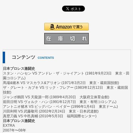
コンテンツ
CONTENTS
日本プロレス激闘史
スタン・ハンセン
VS
アンドレ・ザ・ジャイアント
(1981年9月23日 東京・田
園コロシアム)
馬場&猪木
VS
マスカラス&アリオン
(1971年3月2日 東京・蔵前国技館)
ザ・グレート・カブキ
VS
リック・フレアー
(1983年12月12日 東京・蔵前国
技館)
ジャンボ鶴田
VS
天龍源一郎
(1989年4月20日 大阪府立体育会館)
前田日明
VS
ヴォルク・ハン
(1991年12月7日 東京・有明コロシアム)
アントニオ猪木
VS
ビッグバン・ベイダー
(1996年1月4日 東京ドーム)
川田利明
VS
武藤敬司
(2002年2月24日 東京・日本武道館)
真壁刀義
VS
中邑真輔
(2010年5月3日 福岡国際センター)
日本プロレス激闘史
EXTRA
2007年〜08年