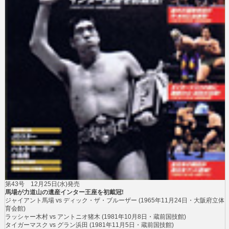
第43号
12月25日(水)発売
馬場が力道山の遺産インター王座を初戴冠!
ジャイアント馬場 vs ディック・ザ・ブルーザー
(1965年11月24日・大阪府立体
育会館)
ラッシャー木村 vs アントニオ猪木
(1981年10月8日・蔵前国技館)
タイガーマスク vs グラン浜田
(1981年11月5日・蔵前国技館)