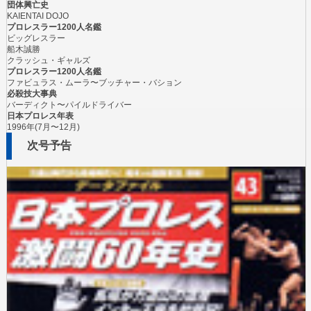
団体興亡史
KAIENTAI DOJO
プロレスラー1200人名鑑
ビッグレスラー
船木誠勝
クラッシュ・ギャルズ
プロレスラー1200人名鑑
ファビュラス・ムーラ〜ブッチャー・バション
必殺技大事典
バーディクト〜パイルドライバー
日本プロレス年表
1996年(7月〜12月)
次号予告