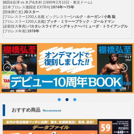
鶴田&谷津 vs 木戸&木村
(1990年2月10日・東京ドーム)
[日本プロレス激闘史 EXTRA]
1974年〜75年
[団体興亡史]
JDスター
[プロレスラー1200人名鑑 ビッグレスラー]
ハルク・ホーガン / 小島 聡
[プロレスラー1200人名鑑]
ブッチ・ミラー〜ブラック・ゴールドマン
[必殺技大事典]
バカタレスライディングキック〜バミューダ・トライアングル
[プロレス年表]
1978年
おすすめ商品
Recommend