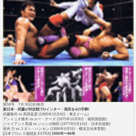
第56号
7月 9日(水)発売
新日本・武藤が対抗戦でUインター・髙田を4の字葬!
武藤敬司 vs 髙田延彦
(1995年10月9日・東京ドーム)
アントニオ猪木 vs ルー・テーズ
(1975年10月9日・蔵前国技館)
ジャイアント馬場 vs ジャンボ鶴田
(1977年5月14日・日本武道館)
長州 力 vs スタン・ハンセン
(1986年4月5日・横浜文化体育館)
[日本プロレス激闘史 EXTRA]
1995年〜96年