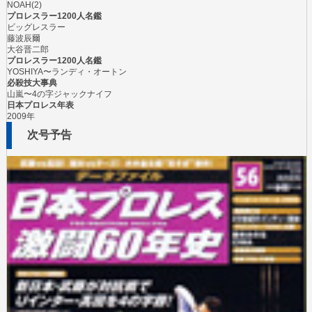
NOAH(2)
プロレスラー1200人名鑑
ビッグレスラー
藤波辰爾
大谷晋二郎
プロレスラー1200人名鑑
YOSHIYA〜ランディ・オートン
必殺技大事典
山嵐〜4の字ジャックナイフ
日本プロレス年表
2009年
次号予告