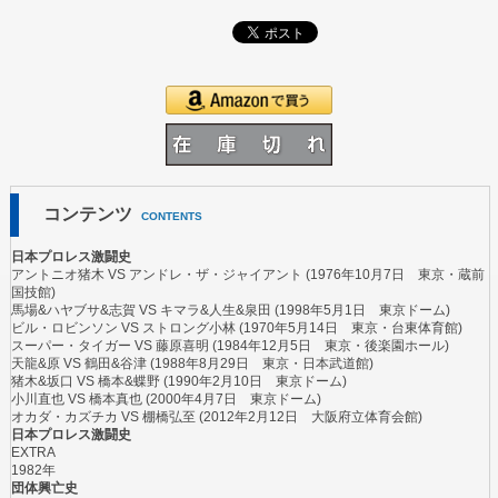
コンテンツ
CONTENTS
日本プロレス激闘史
アントニオ猪木
VS
アンドレ・ザ・ジャイアント
(1976年10月7日 東京・蔵前
国技館)
馬場&ハヤブサ&志賀
VS
キマラ&人生&泉田
(1998年5月1日 東京ドーム)
ビル・ロビンソン
VS
ストロング小林
(1970年5月14日 東京・台東体育館)
スーパー・タイガー
VS
藤原喜明
(1984年12月5日 東京・後楽園ホール)
天龍&原
VS
鶴田&谷津
(1988年8月29日 東京・日本武道館)
猪木&坂口
VS
橋本&蝶野
(1990年2月10日 東京ドーム)
小川直也
VS
橋本真也
(2000年4月7日 東京ドーム)
オカダ・カズチカ
VS
棚橋弘至
(2012年2月12日 大阪府立体育会館)
日本プロレス激闘史
EXTRA
1982年
団体興亡史