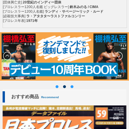
[団体興亡史]
20世紀のインディー団体
[プロレスラー1200人名鑑 ビッグレスラー]
鈴木みのる / CIMA
[プロレスラー1200人名鑑]
ランディ・サベージ〜リック・ルード
[必殺技大事典]
ラ・アタタタ〜ラストファルコンリー
[プロレス年表]
1971年
おすすめ商品
Recommend