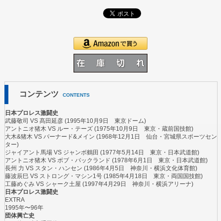
コンテンツ
CONTENTS
日本プロレス激闘史
武藤敬司
VS
髙田延彦
(1995年10月9日 東京ドーム)
アントニオ猪木
VS
ルー・テーズ
(1975年10月9日 東京・蔵前国技館)
大木&猪木
VS
バーナード&メイン
(1968年12月1日 仙台・宮城県スポーツセン
ター)
ジャイアント馬場
VS
ジャンボ鶴田
(1977年5月14日 東京・日本武道館)
アントニオ猪木
VS
ボブ・バックランド
(1978年6月1日 東京・日本武道館)
長州 力
VS
スタン・ハンセン
(1986年4月5日 神奈川・横浜文化体育館)
藤波辰巳
VS
ストロング・マシン1号
(1985年4月18日 東京・両国国技館)
工藤めぐみ
VS
シャーク土屋
(1997年4月29日 神奈川・横浜アリーナ)
日本プロレス激闘史
EXTRA
1995年〜96年
団体興亡史