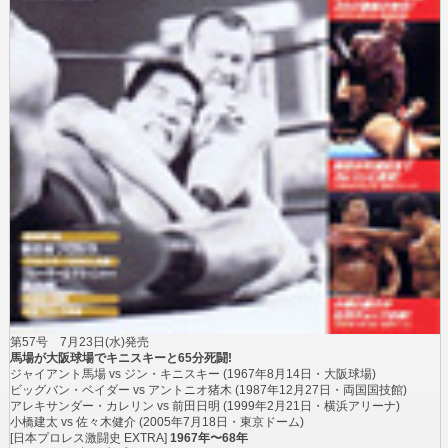
第57号
7月23日(水)発売
馬場が大阪球場でキニスキーと65分死闘!
ジャイアント馬場 vs ジン・キニスキー
(1967年8月14日・大阪球場)
ビッグバン・ベイダー vs アントニオ猪木
(1987年12月27日・両国国技館)
アレキサンダー・カレリン vs 前田日明
(1999年2月21日・横浜アリーナ)
小橋建太 vs 佐々木健介
(2005年7月18日・東京ドーム)
[日本プロレス激闘史 EXTRA]
1967年〜68年