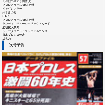
その他の独立系団体(1)
プロレスラー1200人名鑑
ビッグレスラー
鈴木みのる
CIMA
プロレスラー1200人名鑑
ランディ・サベージ〜リック・ルード
必殺技大事典
ラ・アタタタ〜ラストファルコンリー
日本プロレス年表
1971年
次号予告