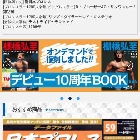
[団体興亡史]
新日本プロレス
[プロレスラー1200人名鑑 ビッグレスラー]
D・ブルーザー&C・リソワスキー /
諏訪魔
[プロレスラー1200人名鑑]
リップ・タイラー〜レイ・ミステリオ
[必殺技大事典]
ラストライド〜ランヒェイ
[プロレス年表]
1988年
おすすめ商品
Recommend