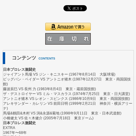
コンテンツ
CONTENTS
日本プロレス激闘史
ジャイアント馬場
VS
ジン・キニスキー
(1967年8月14日 大阪球場)
ビッグバン・ベイダー
VS
アントニオ猪木
(1987年12月27日 東京・両国国技
館)
藤波辰巳
VS
長州 力
(1983年8月4日 東京・蔵前国技館)
ザ・デストロイヤー
VS
ミル・マスカラス
(1974年7月25日 東京・日大講堂)
アントニオ猪木
VS
レオン・スピンクス
(1986年10月9日 東京・両国国技館)
アレキサンダー・カレリン
VS
前田日明
(1999年2月21日 神奈川・横浜アリー
ナ)
馬場&鶴田&木村
VS
渕&永源&菊地
(1998年9月11日 東京・日本武道館)
小橋健太
VS
佐々木健介
(2005年7月18日 東京ドーム)
日本プロレス激闘史
EXTRA
1967年〜68年