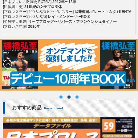
[日本プロレス激闘史 EXTRA]
2012年〜13年
[団体興亡史]
21世紀の女子プロ団体
[プロレスラー1200人名鑑 ビッグレスラー]
武藤敬司/グレート・ムタ / KENTA
[プロレスラー1200人名鑑]
レイ・メンドーサ〜RO'Z
[必殺技大事典]
リープフロッグ〜リバース・フランケンシュタイナー
[プロレス年表]
2010年
おすすめ商品
Recommend