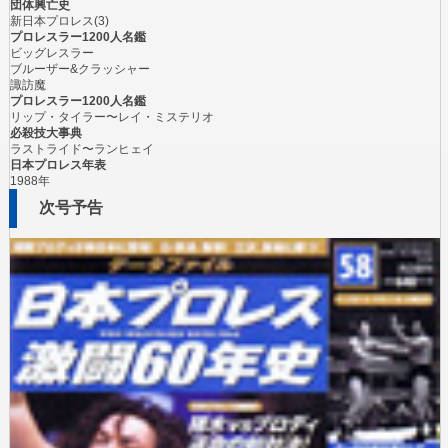
団体興亡史
新日本プロレス(3)
プロレスラー1200人名鑑
ビッグレスラー
ブルーザー&クラッシャー
諏訪魔
プロレスラー1200人名鑑
リップ・タイラー〜レイ・ミステリオ
必殺技大事典
ラストライド〜ランヒェイ
日本プロレス年表
1988年
次号予告