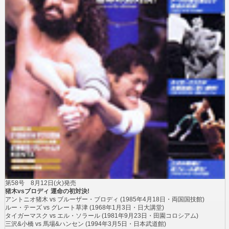
第58号
8月12日(火)発売
猪木vsブロディ 運命の初対決!
アントニオ猪木 vs ブルーザー・ブロディ
(1985年4月18日・両国国技館)
ルー・テーズ vs グレート草津
(1968年1月3日・日大講堂)
タイガーマスク vs エル・ソラール
(1981年9月23日・田園コロシアム)
三沢&小橋 vs 馬場&ハンセン
(1994年3月5日・日本武道館)