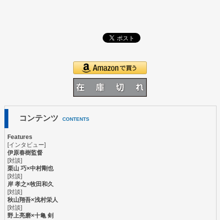
コンテンツ
CONTENTS
Features
[インタビュー]
伊原春樹監督
[対談]
栗山 巧×中村剛也
[対談]
岸 孝之×牧田和久
[対談]
秋山翔吾×浅村栄人
[対談]
野上亮磨×十亀 剣