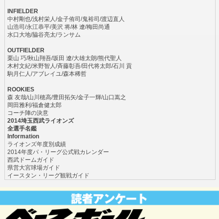
INFIELDER
中村剛也/浅村栄人/金子侑司/鬼裕司/渡辺直人
山浩司/永江恭平/美沢 将/林 遼/梅田尚通
水口大地/脇谷亮太/ランサム
OUTFIELDER
栗山 巧/秋山翔吾/坂田 遼/大雄太朗/熊代聖人
木村文紀/米野智人/斉藤彰吾/田代将太郎/石川 貢
駒月仁人/アブレイユ/森本稀哲
ROOKIES
森 友哉/山川穂高/豊田拓矢/金子一輝/山口嵩之
岡田雅利/福倉健太郎
コーチ陣の決意
2014埼玉西武ライオンズ
全選手名鑑
Information
ライオンズ年度別成績
2014年度パ・リーグ公式戦カレンダー
西武ドームガイド
県営大宮球場ガイド
イースタン・リーグ観戦ガイド