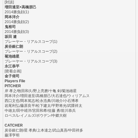
[対談]
増田達至×高橋朋己
2014勝負顔(1)
岡本洋介
2014勝負顔(2)
鬼裕司
2014勝負顔(3)
坂田 遼
プレーヤー・リアルスコープ(1)
炭谷銀仁朗
プレーヤー・リアルスコープ(2)
菊池雄星
プレーヤー・リアルスコープ(3)
永江恭平
[密着企画]
金子侑司
Players File
PITCHER
岸 孝之/牧田和久/野上亮磨/十亀 剣/菊池雄星
岡本洋介/増田達至/高橋朋己/大石達也/ウィリアムス
西口文也/岡本篤志/松永浩典/川雄介/小石博孝
岩尾利弘/藤原良平/松下建太/平野将光/武隈祥太
中雄太/田中靖洋/宮田和希/佐藤 勇/前川恭兵
ロペス/レイノルズ/ボウデン/中郷大樹
CATCHER
炭谷銀仁朗/星 孝典/上本達之/武山真吾/中田祥多
藤澤亨明