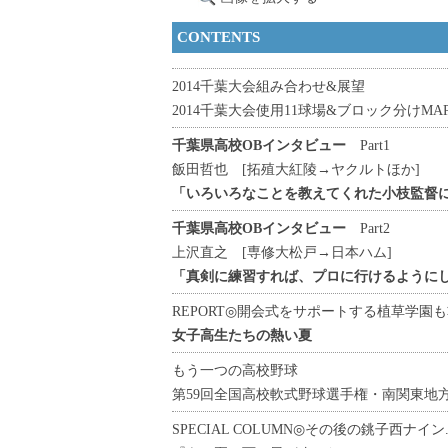
CONTENTS
2014千葉大会組み合わせ&展望
2014千葉大会使用11球場&ブロック分けMA
千葉県高校OBインタビュー
Part1
飯田哲也
[拓殖大紅陵→ヤクルトほか]
「いろいろなことを教えてくれた小枝監督
千葉県高校OBインタビュー
Part2
上沢直之
[専修大松戸→日本ハム]
「真剣に練習すれば、プロに行けるように
REPORT◎開会式をサポートする植草学園
女子高生たちの熱い夏
もう一つの高校野球
第59回全国高校軟式野球選手権・南関東地
SPECIAL COLUMN◎その後の銚子西ナイン...