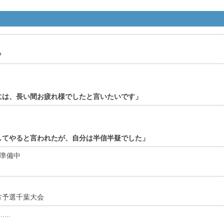
P
には、長い間お疲れ様でしたと言いたいです」
してやると言われたが、自分は半信半疑でした」
も準備中
方予選千葉大会
...