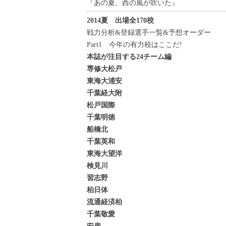
『あの夏、西の風が吹いた』
2014夏 出場全170校
戦力分析&登録選手一覧&予想オーダー
Part1 今年の有力校はここだ!
本誌が注目する24チーム編
専修大松戸
東海大浦安
千葉経大附
松戸国際
千葉明徳
船橋北
千葉英和
東海大望洋
検見川
習志野
柏日体
流通経済柏
千葉敬愛