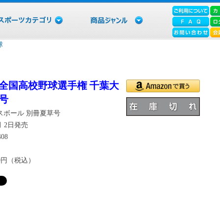
球
回全国高校野球選手権 千葉大
号
スボール 別冊夏草号
7月 2日発売
408
19円（税込）