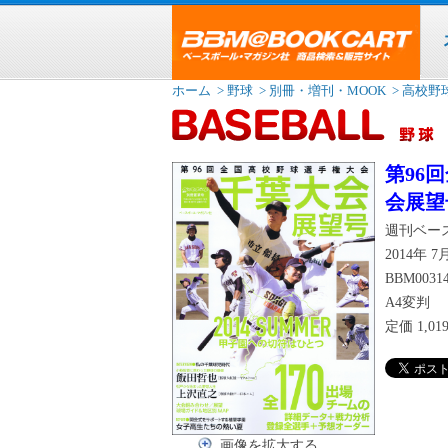
ホーム
> 野球
> 別冊・増刊・MOOK
> 高校野
第96
会展望
週刊ベー
2014年 
BBM0031
A4変判
定価
1,0
画像を拡大する