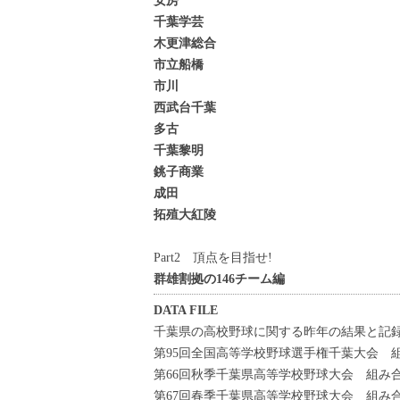
安房
千葉学芸
木更津総合
市立船橋
市川
西武台千葉
多古
千葉黎明
銚子商業
成田
拓殖大紅陵
Part2 頂点を目指せ!
群雄割拠の146チーム編
DATA FILE
千葉県の高校野球に関する昨年の結果と記
第95回全国高等学校野球選手権千葉大会 
第66回秋季千葉県高等学校野球大会 組み
第67回春季千葉県高等学校野球大会 組み