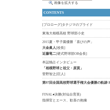
画像を拡大する
CONTENTS
[プロローグ]タテジマのプライド
東海大相模高校 野球部小史
2015夏・甲子園優勝「喜びの声」
大金眞人
[校長]
近藤竜二
[硬式野球部OB会長]
本誌独占インタビュー
「相模野球と祖父・原貢」
菅野智之
[巨人]
第97回全国高校野球選手権大会優勝の軌跡 P
FINAL●決勝(対仙台育英)
指揮官とエース、歓喜の抱擁