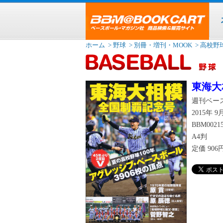
ホーム
> 野球
> 別冊・増刊・MOOK
> 高校野
東海大
週刊ベース
2015年 
BBM00215
A4判
定価
90