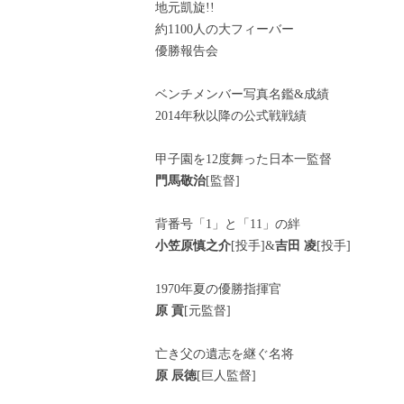
地元凱旋!!
約1100人の大フィーバー
優勝報告会
ベンチメンバー写真名鑑&成績
2014年秋以降の公式戦戦績
甲子園を12度舞った日本一監督
門馬敬治
[監督]
背番号「1」と「11」の絆
小笠原慎之介
[投手]&
吉田 凌
[投手]
1970年夏の優勝指揮官
原 貢
[元監督]
亡き父の遺志を継ぐ名将
原 辰徳
[巨人監督]