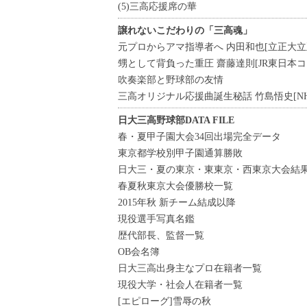
(5)三高応援席の華
譲れないこだわりの「三高魂」
元プロからアマ指導者へ 内田和也[立正大立
甥として背負った重圧 齋藤達則[JR東日本
吹奏楽部と野球部の友情
三高オリジナル応援曲誕生秘話 竹島悟史[N
日大三高野球部DATA FILE
春・夏甲子園大会34回出場完全データ
東京都学校別甲子園通算勝敗
日大三・夏の東京・東東京・西東京大会結
春夏秋東京大会優勝校一覧
2015年秋 新チーム結成以降
現役選手写真名鑑
歴代部長、監督一覧
OB会名簿
日大三高出身主なプロ在籍者一覧
現役大学・社会人在籍者一覧
[エピローグ]雪辱の秋