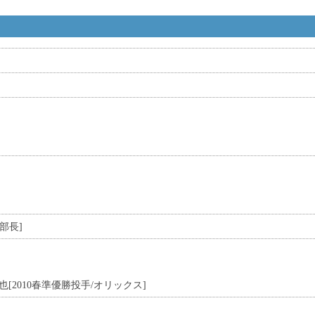
[部長]
也
[2010春準優勝投手/オリックス]