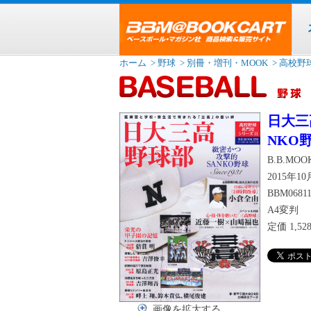
ホーム
> 野球
> 別冊・増刊・MOOK
> 高校野
日大三
NKO野球
B.B.MOOK
2015年1
BBM06811
A4変判
定価
1,5
画像を拡大する