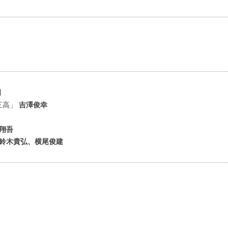
明
の三高」
吉澤俊幸
翔吾
、鈴木貴弘、横尾俊建