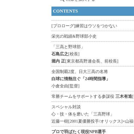
CONTENTS
[プロローグ]練習はウソをつかない
栄光の戦績&野球部小史
「三高と野球部」
石島広之
[校長]
堀内 正
[東京都高野連会長、前校長]
全国制覇2度、日大三高の名将
白球に情熱注ぐ「24時間指導」
小倉全由
[監督]
常勝チームをサポートする参謀役
三木有造
スペシャル対談
心・技・体を磨いた「三高野球」
近藤一樹
[2001夏優勝投手/オリックス]
×山福
プロで羽ばたく現役NPB選手