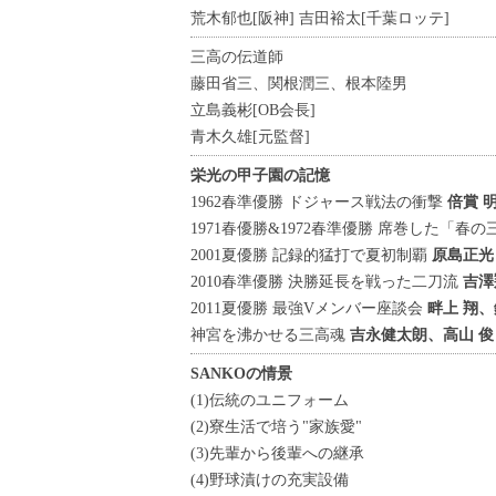
荒木郁也[阪神] 吉田裕太[千葉ロッテ]
三高の伝道師
藤田省三、関根潤三、根本陸男
立島義彬
[OB会長]
青木久雄
[元監督]
栄光の甲子園の記憶
1962春準優勝 ドジャース戦法の衝撃
倍賞 
1971春優勝&1972春準優勝 席巻した「春
2001夏優勝 記録的猛打で夏初制覇
原島正光
2010春準優勝 決勝延長を戦った二刀流
吉澤
2011夏優勝 最強Vメンバー座談会
畔上 翔
神宮を沸かせる三高魂
吉永健太朗、高山 俊
SANKOの情景
(1)伝統のユニフォーム
(2)寮生活で培う"家族愛"
(3)先輩から後輩への継承
(4)野球漬けの充実設備