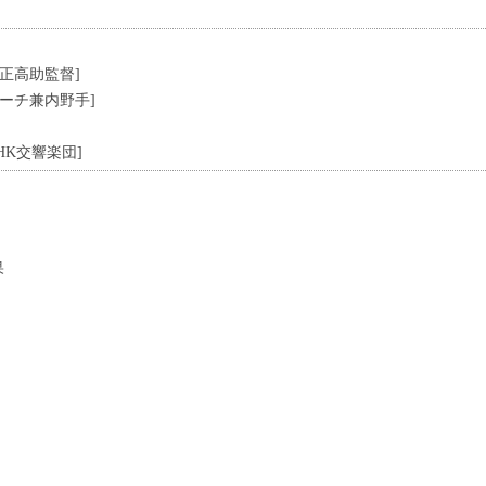
正高助監督]
コーチ兼内野手]
HK交響楽団]
果