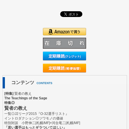
コンテンツ
CONTENTS
[特集]
賢者の教え
The Teachings of the Sage
特集◎
賢者の教え
一覧◎J2リーグ2015『O-32選手リスト』
イントロダクション◎ツワモノの価値
特別対談
小野伸二
[札幌/MF]×
河合竜二
[札幌/MF]
「若い選手はもっとギラついてほしい」