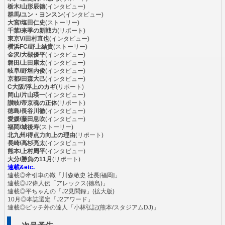
栃木/山形辰徳
(インタビュー)
群馬/ユン・ヨンスン
(インタビュー)
大宮/塩田仁史
(ストーリー)
千葉/来季の新戦力
(リポート)
東京V/田村直也
(インタビュー)
横浜FC/野上結貴
(ストーリー)
金沢/大槻優平
(インタビュー)
磐田/上田康太
(インタビュー)
岐阜/野垣内俊
(インタビュー)
京都/田森大己
(インタビュー)
C大阪/浮上のカギ
(リポート)
岡山/片山瑛一
(インタビュー)
讃岐/帝京魂の正体
(リポート)
徳島/長谷川徹
(インタビュー)
愛媛/藤田息吹
(インタビュー)
福岡/城後寿
(ストーリー)
北九州/得点力向上の理由
(リポート)
長崎/高杉亮太
(インタビュー)
熊本/上村周平
(インタビュー)
大分/勝負の11月
(リポート)
連載&etc.
連載◎牽引車の轍「川森敬史 社長[福岡]」
連載◎J2偉人伝「アレックス(徳島)」
連載◎平ちゃんの「J2見聞録」(拡大版)
10月◎本誌選定「J2アワード」
連載◎ピッチ外の達人「小林弘記(熊本/スタジアムDJ)」