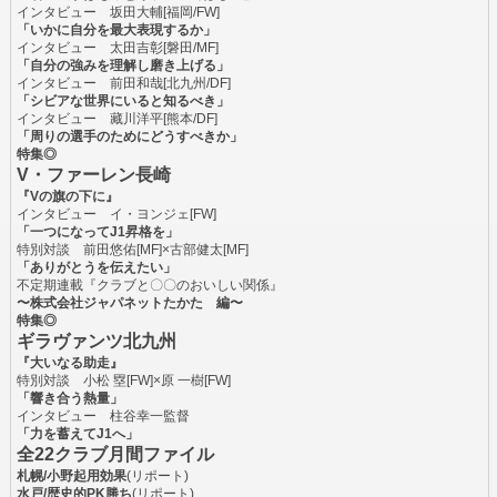
インタビュー
坂田大輔
[福岡/FW]
「いかに自分を最大表現するか」
インタビュー
太田吉彰
[磐田/MF]
「自分の強みを理解し磨き上げる」
インタビュー
前田和哉
[北九州/DF]
「シビアな世界にいると知るべき」
インタビュー
藏川洋平
[熊本/DF]
「周りの選手のためにどうすべきか」
特集◎
V・ファーレン長崎
『Vの旗の下に』
インタビュー
イ・ヨンジェ
[FW]
「一つになってJ1昇格を」
特別対談
前田悠佑
[MF]×
古部健太
[MF]
「ありがとうを伝えたい」
不定期連載『クラブと〇〇のおいしい関係』
〜株式会社ジャパネットたかた 編〜
特集◎
ギラヴァンツ北九州
『大いなる助走』
特別対談
小松 塁
[FW]×
原 一樹
[FW]
「響き合う熱量」
インタビュー
柱谷幸一
監督
「力を蓄えてJ1へ」
全22クラブ月間ファイル
札幌/小野起用効果
(リポート)
水戸/歴史的PK勝ち
(リポート)