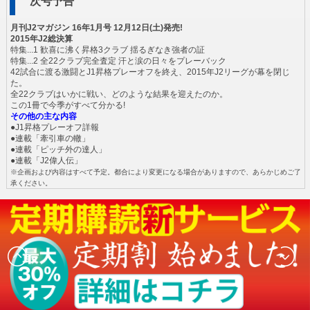
次号予告
月刊J2マガジン 16年1月号 12月12日(土)発売!
2015年J2総決算
特集...1 歓喜に沸く昇格3クラブ 揺るぎなき強者の証
特集...2 全22クラブ完全査定 汗と涙の日々をプレーバック
42試合に渡る激闘とJ1昇格プレーオフを終え、2015年J2リーグが幕を閉じ
た。
全22クラブはいかに戦い、どのような結果を迎えたのか。
この1冊で今季がすべて分かる!
その他の主な内容
●J1昇格プレーオフ詳報
●連載「牽引車の轍」
●連載「ピッチ外の達人」
●連載「J2偉人伝」
※企画および内容はすべて予定。都合により変更になる場合がありますので、あらかじめご了
承ください。