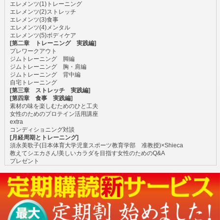
エレメンツ(1)トレーニング
エレメンツ(2)ストレッチ
エレメンツ(3)食事
エレメンツ(4)メンタル
エレメンツ(5)ボディケア
[第二章 トレーニング 実践編]
プレワークアウト
ジムトレーニング 脚編
ジムトレーニング 胸・肩編
ジムトレーニング 背中編
自宅トレーニング
[第三章 ストレッチ 実践編]
[第四章 食事 実践編]
素材の味を楽しむためのひと工夫
女性のためのプロテイン活用講座
extra
コンディショニング対談
[月経周期とトレーニング]
須永美歌子(日本体育大学児童スポーツ教育学部 准教授)×Shieca
教えてシエカさん!美しいカラダを目指す女性のためのQ&A
プレゼント